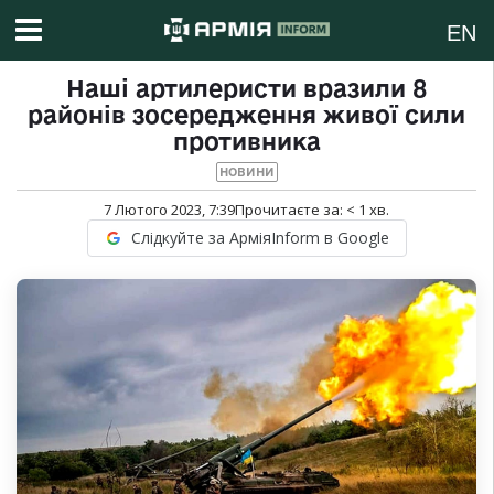
EN
Наші артилеристи вразили 8
районів зосередження живої сили
противника
НОВИНИ
7 Лютого 2023, 7:39
Прочитаєте за:
< 1
хв.
Слідкуйте за АрміяInform в Google