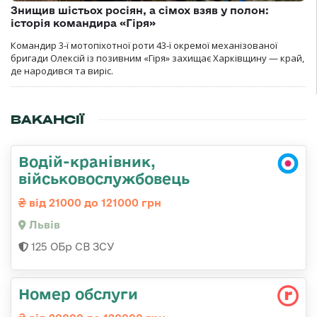
Знищив шістьох росіян, а сімох взяв у полон:
історія командира «Гіря»
Командир 3-ї мотопіхотної роти 43-ї окремої механізованої
бригади Олексій із позивним «Гіря» захищає Харківщину — край,
де народився та виріс.
ВАКАНСІЇ
Водій-кранівник,
військовослужбовець
від 21000 до 121000 грн
Львів
125 ОБр СВ ЗСУ
Номер обслуги