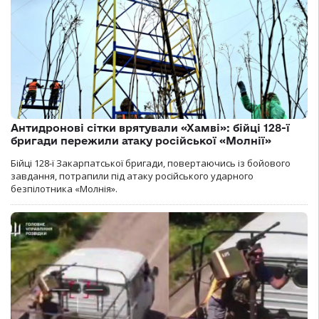
Антидронові сітки врятували «Хамві»: бійці 128-ї
бригади пережили атаку російської «Молнії»
Бійці 128-ї Закарпатської бригади, повертаючись із бойового
завдання, потрапили під атаку російського ударного
безпілотника «Молнія».