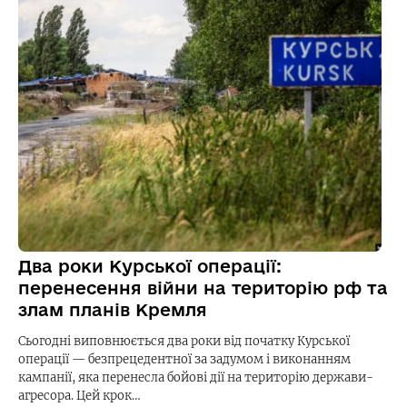
Два роки Курської операції:
перенесення війни на територію рф та
злам планів Кремля
Сьогодні виповнюється два роки від початку Курської
операції — безпрецедентної за задумом і виконанням
кампанії, яка перенесла бойові дії на територію держави-
агресора. Цей крок…