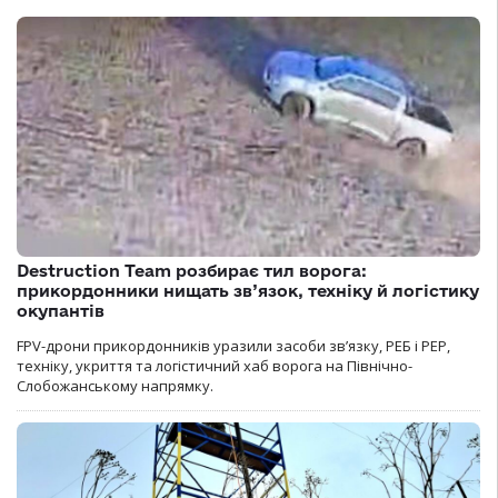
Destruction Team розбирає тил ворога:
прикордонники нищать зв’язок, техніку й логістику
окупантів
FPV-дрони прикордонників уразили засоби зв’язку, РЕБ і РЕР,
техніку, укриття та логістичний хаб ворога на Північно-
Слобожанському напрямку.