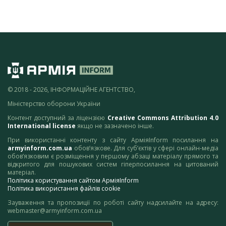
© 2018 - 2026, ІНФОРМАЦІЙНЕ АГЕНТСТВО,
Міністерство оборони України
Контент доступний за ліцензією
Creative Commons Attribution 4.0
International license
якщо не зазначено інше.
При використанні контенту з сайту АрміяInform посилання на
armyinform.com.ua
обов’язкове. Для суб’єктів у сфері онлайн-медіа
обов’язковим є розміщення у першому абзаці матеріалу прямого та
відкритого для пошукових систем гіперпосилання на цитований
матеріал.
Політика користування сайтом АрміяInform
Політика використання файлів cookie
Зауваження та пропозиції по роботі сайту надсилайте на адресу:
webmaster@armyinform.com.ua