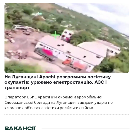
На Луганщині Apachi розгромили логістику
окупантів: уражено електростанцію, АЗС і
транспорт
Оператори ББпС Apachi 81-ї окремої аеромобільної
Слобожанської бригади на Луганщині завдали ударів по
ключових об’єктах логістики російських військ.
ВАКАНСІЇ