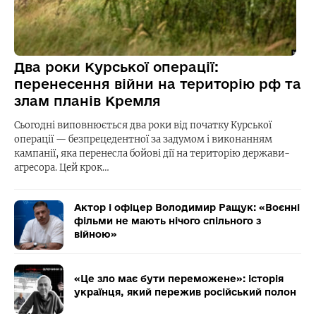
Два роки Курської операції:
перенесення війни на територію рф та
злам планів Кремля
Сьогодні виповнюється два роки від початку Курської
операції — безпрецедентної за задумом і виконанням
кампанії, яка перенесла бойові дії на територію держави-
агресора. Цей крок…
Актор і офіцер Володимир Ращук: «Воєнні
фільми не мають нічого спільного з
війною»
«Це зло має бути переможене»: історія
українця, який пережив російський полон