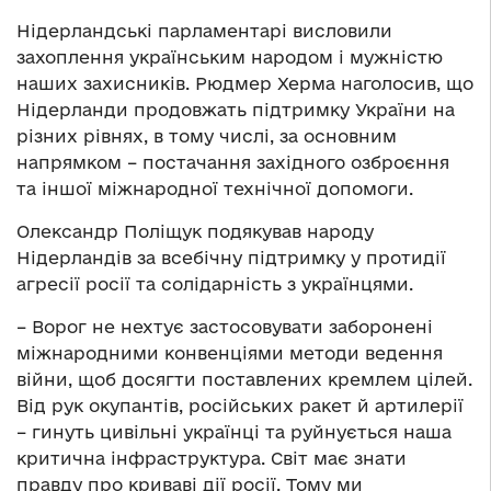
Нідерландські парламентарі висловили
захоплення українським народом і мужністю
наших захисників. Рюдмер Херма наголосив, що
Нідерланди продовжать підтримку України на
різних рівнях, в тому числі, за основним
напрямком – постачання західного озброєння
та іншої міжнародної технічної допомоги.
Олександр Поліщук подякував народу
Нідерландів за всебічну підтримку у протидії
агресії росії та солідарність з українцями.
– Ворог не нехтує застосовувати заборонені
міжнародними конвенціями методи ведення
війни, щоб досягти поставлених кремлем цілей.
Від рук окупантів, російських ракет й артилерії
– гинуть цивільні українці та руйнується наша
критична інфраструктура. Світ має знати
правду про криваві дії росії. Тому ми