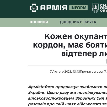
#НОВИНИ
ДОВІДНИК РЕКРУТА
Кожен окупант
кордон, має бояти
відтепер л
7 Лютого 2023, 13:13
Прочитаєте за:
7
АрміяInform продовжує знайомити сво
України. Цього разу ми поспілкували
військовослужбовцем Збройних Сил У
розповів про свій шлях військового та