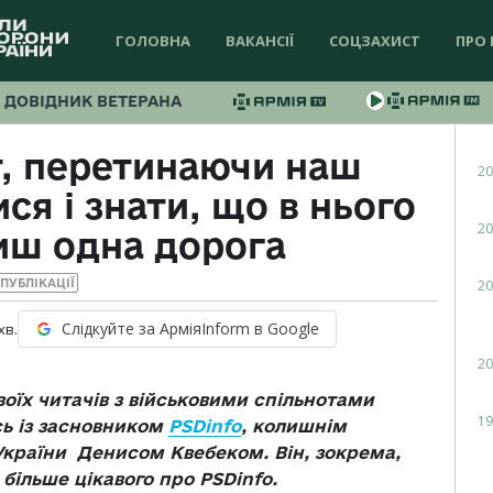
ГОЛОВНА
ВАКАНСІЇ
СОЦЗАХИСТ
ПРО 
ДОВІДНИК ВЕТЕРАНА
, перетинаючи наш
20
ся і знати, що в нього
20
иш одна дорога
20
ПУБЛІКАЦІЇ
Слідкуйте за АрміяInform в Google
хв.
20
їх читачів з військовими спільнотами
19
сь із засновником
PSDinfo
, колишнім
країни Денисом Квебеком. Він, зокрема,
 більше цікавого про PSDinfo.