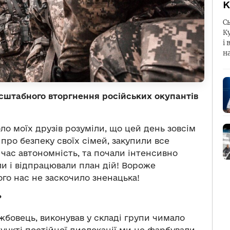
К
С
К
і 
н
штабного вторгнення російських окупантів
ло моїх друзів розуміли, що цей день зовсім
про безпеку своїх сімей, закупили все
час автономність, та почали інтенсивно
ли і відпрацювали план дій! Вороже
о нас не заскочило зненацька!
?
ужбовець, виконував у складі групи чимало