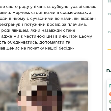
19
це свого роду унікальна субкультура зі своєю
деями, мерчем, сторінками в соцмережах, а
19
ди в ньому є сучасними воїнами, які віддані
бекгрануд і потужний досвід за плечима.
 роді явищем, який назавжди стане
19
 адже ми є частиною цієї війни. При цьому
ть об’єднуватись, допомагати та
ав Денис на початку нашої бесіди-
В