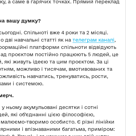
ику, а саме в гарячих точках. Прямий переклад
 на вашу думку?
огодні. Спільноті вже 4 роки та 2 місяці.
о дві навчальні статті як на
телеграм каналі
,
нформаційні платформи спільноти відвідують
 Над проєктом постійно працюють 5 людей, це
які живуть ідеєю та цим проєктом. За ці
отням, можливо і тисячам, вмотивованих та
жливість навчатись, тренуватись, рости,
ами і системою.
мерч.
—
у ньому акумульовані десятки і сотні
ей, які об’єднанні цією філософією,
 малюємо-творимо особисто. Є різні лінійки
улярними і впізнаваними багатьма, приміром: