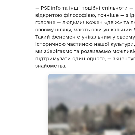
—
PSDinfo та інші подібні спільноти
—
відкритою філософією, точніше
—
з і
головне
—
людьми! Кожен «двіж» та лю
своєму шляху, мають свій унікальний 
Такий феномен є унікальним у своєму
історичною частиною нашої культури,
ми зберігаємо та розвиваємо можливіс
підтримувати один одного,
—
акцентув
знайомства.