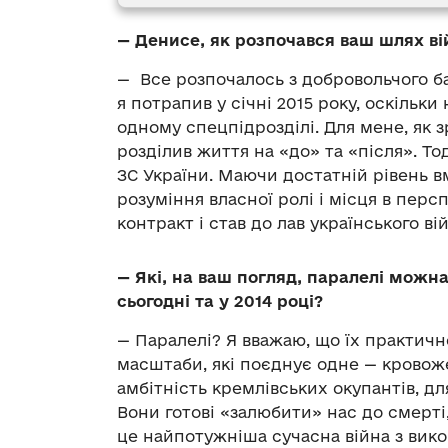
—
Денисе, як розпочався ваш шлях ві
—
Все розпочалось з добровольчого ба
я потрапив у січні 2015 року, оскільки
одному спецпідрозділі. Для мене, як з
розділив життя на «до» та «після». То
ЗС України. Маючи достатній рівень в
розуміння власної ролі і місця в персп
контракт і став до лав українського ві
—
Які, на ваш погляд, паралелі можна
сьогодні та у 2014 році?
—
Паралелі? Я вважаю, що їх практично
масштаби, які поєднує одне
—
кровоже
амбітність кремлівських окупантів, дл
Вони готові «залюбити» нас до смерті,
це найпотужніша сучасна війна з вик