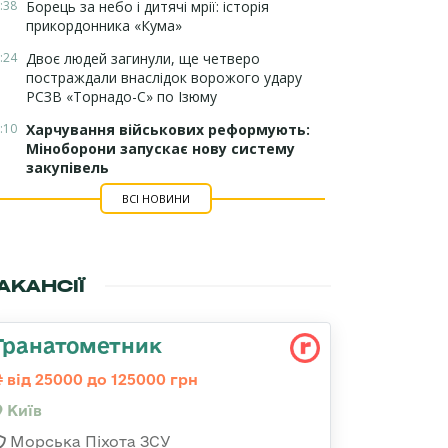
:38
Борець за небо і дитячі мрії: історія
прикордонника «Кума»
:24
Двоє людей загинули, ще четверо
постраждали внаслідок ворожого удару
РСЗВ «Торнадо-С» по Ізюму
:10
Харчування військових реформують:
Міноборони запускає нову систему
закупівель
ВСІ НОВИНИ
АКАНСІЇ
Гранатометник
від 25000 до 125000 грн
Київ
Морська Піхота ЗСУ