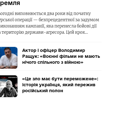
ремля
ьогодні виповнюється два роки від початку
урської операції — безпрецедентної за задумом
виконанням кампанії, яка перенесла бойові дії
а територію держави-агресора. Цей крок…
Актор і офіцер Володимир
Ращук: «Воєнні фільми не мають
нічого спільного з війною»
«Це зло має бути переможене»:
історія українця, який пережив
російський полон