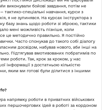
пункті постійної дислокації ми не фарбували
 Ми виконували бойові завдання, потім не
в
—
тактико-спеціальні навчання, курси з
ія, я не зупинявся. На курсах інструктора з
ну базу знань щодо роботи зі зброєю, тактики
дало мені можливість пізніше, коли
все це методично правильно. Я постійно
авички. Часто спонукав до такого собі діалогу
 власним досвідом, набував нового, аби інші на
ьно. Підтягував вмотивованих побратимів по
еми роботи. Так, крок за кроком, у нас
шої інформації з достатньою кількістю
они, яким ми готові були ділитися з іншими
fo?
ура напрямку роботи в приватних військових
аших першочергових ідей в роботі за кордоном