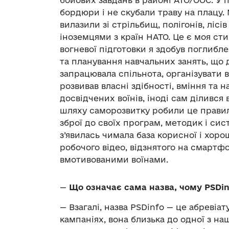
бойових завдань в районі АТО/ООС. У 
бордюри і не скубали траву на плацу.
вилазили зі стрільбищ, полігонів, лісі
іноземцями з країн НАТО. Це є моя стих
вогневої підготовки я здобув поглибле
та планування навчальних занять, що 
запрацювала спільнота, організувати 
розвивав власні здібності, вміння та н
досвідчених воїнів, іноді сам ділився
шляху саморозвитку робили це правил
зброї до своїх програм, методик і сист
з’явилась чимала база корисної і хоро
робочого відео, відзнятого на смартф
вмотивованими воїнами.
—
Що означає сама назва, чому PSDin
—
Взагалі, назва PSDinfo
—
це абревіат
кампаніях, вона близька до одної з н