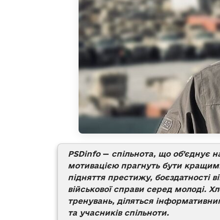
PSDinfo
—
спільнота, що об’єднує н
мотивацією прагнуть бути кращим
підняття престижу, боєздатності в
військової справи серед молоді. Хл
тренувань, діляться інформативним
та учасників спільноти.