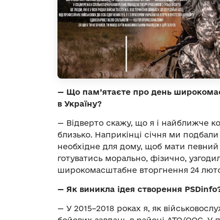
—
Що пам’ятаєте про день широкомас
в Україну?
—
Відверто скажу, що я і найближче ко
близько. Наприкінці січня ми подбали 
необхідне для дому, щоб мати певний 
готуватись морально, фізично, узгоди
широкомасштабне вторгнення 24 лютог
—
Як виникла ідея створення PSDinfo
—
У 2015–2018 роках я, як військовосл