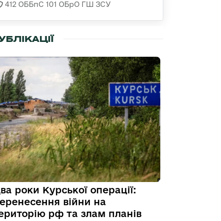
412 ОББпС 101 ОБрО ГШ ЗСУ
УБЛІКАЦІЇ
ва роки Курської операції:
еренесення війни на
ериторію рф та злам планів