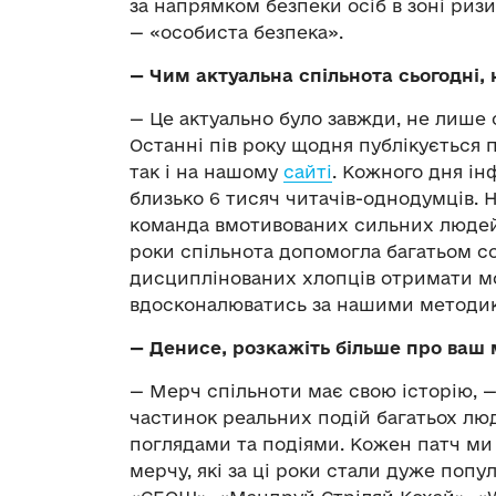
за напрямком безпеки осіб в зоні риз
—
«особиста безпека».
—
Чим актуальна спільнота сьогодні,
—
Це актуально було завжди, не лише сь
Останні пів року щодня публікується п
так і на нашому
сайті
. Кожного дня і
близько 6 тисяч читачів-однодумців.
команда вмотивованих сильних людей, 
роки спільнота допомогла багатьом с
дисциплінованих хлопців отримати мо
вдосконалюватись за нашими методик
—
Денисе, розкажіть більше про ваш 
—
Мерч спільноти має свою історію,
частинок реальних подій багатьох люд
поглядами та подіями. Кожен патч ми
мерчу, які за ці роки стали дуже поп