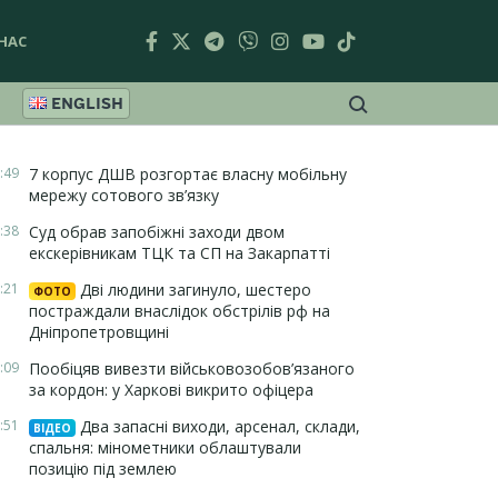
НАС
ENGLISH
:49
7 корпус ДШВ розгортає власну мобільну
мережу сотового зв’язку
:38
Суд обрав запобіжні заходи двом
екскерівникам ТЦК та СП на Закарпатті
:21
Дві людини загинуло, шестеро
ФОТО
постраждали внаслідок обстрілів рф на
Дніпропетровщині
:09
Пообіцяв вивезти військовозобов’язаного
за кордон: у Харкові викрито офіцера
:51
Два запасні виходи, арсенал, склади,
ВІДЕО
спальня: мінометники облаштували
позицію під землею