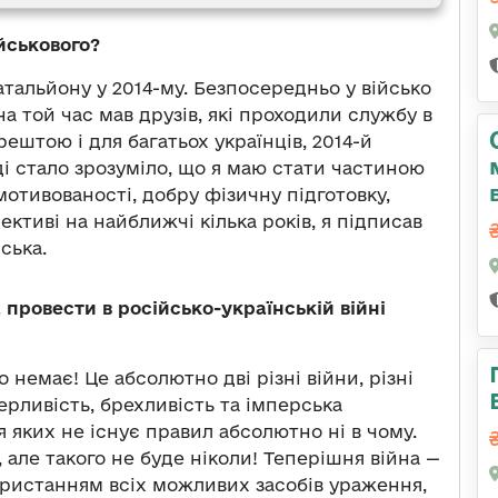
йськового?
тальйону у 2014-му. Безпосередньо у військо
 на той час мав друзів, які проходили службу в
рештою і для багатьох українців, 2014-й
ді стало зрозуміло, що я маю стати частиною
мотивованості, добру фізичну підготовку,
ективі на найближчі кілька років, я підписав
йська.
 провести в російсько-українській війні
 немає! Це абсолютно дві різні війни, різні
рливість, брехливість та імперська
я яких не існує правил абсолютно ні в чому.
 але такого не буде ніколи! Теперішня війна
—
ористанням всіх можливих засобів ураження,