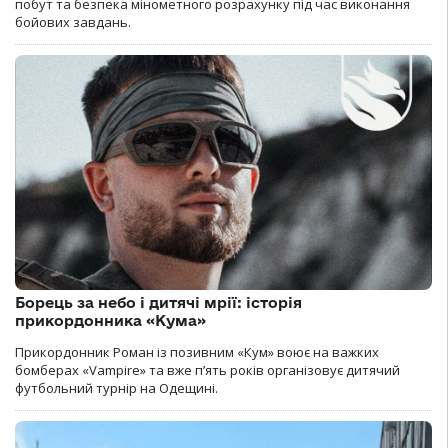
побут та безпека мінометного розрахунку під час виконання
бойових завдань.
Борець за небо і дитячі мрії: історія
прикордонника «Кума»
Прикордонник Роман із позивним «Кум» воює на важких
бомберах «Vampire» та вже п’ять років організовує дитячий
футбольний турнір на Одещині.