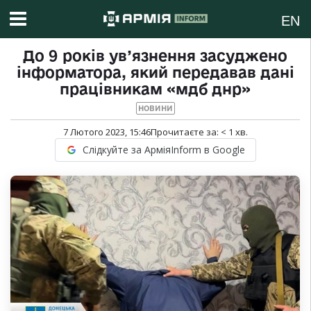
EN
До 9 років ув’язнення засуджено
інформатора, який передавав дані
працівникам «мдб днр»
НОВИНИ
7 Лютого 2023, 15:46
Прочитаєте за:
< 1
хв.
Слідкуйте за АрміяInform в Google