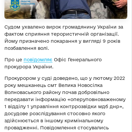
Судом ухвалено вирок громадянину України за
фактом сприяння терористичній організації.
Йому призначено покарання у вигляді 9 років
позбавлення волі.
Про це
повідомляє
Офіс Генерального
прокурора України.
Прокурором у суді доведено, що у лютому 2022
року мешканець смт Велика Новосілка
Волноваського району почав добровільно
передавати інформацію «оперуповноваженому
1 відділу 1 управління контррозвідки мдб днр»,
досудове розслідування стосовно якого
здійснюється в іншому кримінальному
провадженні. Повідомлення стосувались