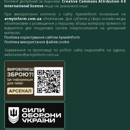
Контент доступний за ліцензією
Creative Commons Attribution 4.0
International license
якщо не зазначено інше.
При використанні контенту з сайту АрміяInform посилання на
armyinform.com.ua
обов’язкове. Для суб’єктів у сфері онлайн-медіа
обов’язковим є розміщення у першому абзаці матеріалу прямого та
відкритого для пошукових систем гіперпосилання на цитований
матеріал.
Політика користування сайтом АрміяInform
Політика використання файлів cookie
Зауваження та пропозиції по роботі сайту надсилайте на адресу:
webmaster@armyinform.com.ua