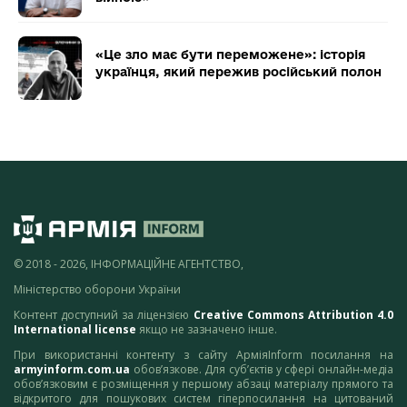
«Це зло має бути переможене»: історія
українця, який пережив російський полон
© 2018 - 2026, ІНФОРМАЦІЙНЕ АГЕНТСТВО,
Міністерство оборони України
Контент доступний за ліцензією
Creative Commons Attribution 4.0
International license
якщо не зазначено інше.
При використанні контенту з сайту АрміяInform посилання на
armyinform.com.ua
обов’язкове. Для суб’єктів у сфері онлайн-медіа
обов’язковим є розміщення у першому абзаці матеріалу прямого та
відкритого для пошукових систем гіперпосилання на цитований