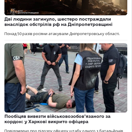
Дві людини загинуло, шестеро постраждали
внаслідок обстрілів рф на Дніпропетровщині
Понад 50 разів росіяни атакували Дніпропетровську області.
Пообіцяв вивезти військовозобов’язаного за
кордон: у Харкові викрито офіцера
Повідомлено про підозру офіцеру штабу одного з батальйонів