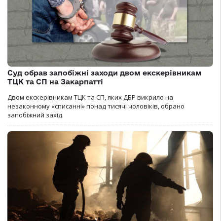
Суд обрав запобіжні заходи двом екскерівникам
ТЦК та СП на Закарпатті
Двом екскерівникам ТЦК та СП, яких ДБР викрило на
незаконному «списанні» понад тисячі чоловіків, обрано
запобіжний захід.