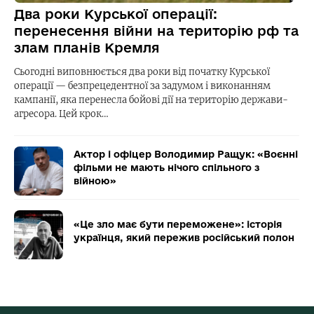
Два роки Курської операції:
перенесення війни на територію рф та
злам планів Кремля
Сьогодні виповнюється два роки від початку Курської
операції — безпрецедентної за задумом і виконанням
кампанії, яка перенесла бойові дії на територію держави-
агресора. Цей крок…
Актор і офіцер Володимир Ращук: «Воєнні
фільми не мають нічого спільного з
війною»
«Це зло має бути переможене»: історія
українця, який пережив російський полон