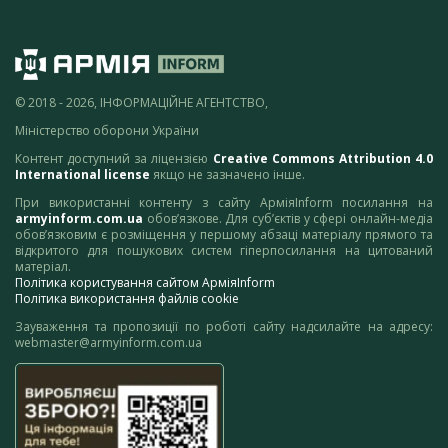
© 2018 - 2026, ІНФОРМАЦІЙНЕ АГЕНТСТВО,
Міністерство оборони України
Контент доступний за ліцензією
Creative Commons Attribution 4.0
International license
якщо не зазначено інше.
При використанні контенту з сайту АрміяInform посилання на
armyinform.com.ua
обов’язкове. Для суб’єктів у сфері онлайн-медіа
обов’язковим є розміщення у першому абзаці матеріалу прямого та
відкритого для пошукових систем гіперпосилання на цитований
матеріал.
Політика користування сайтом АрміяInform
Політика використання файлів cookie
Зауваження та пропозиції по роботі сайту надсилайте на адресу:
webmaster@armyinform.com.ua