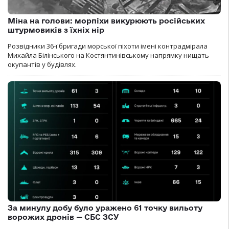
Міна на голови: морпіхи викурюють російських
штурмовиків з їхніх нір
Розвідники 36-ї бригади морської піхоти імені контрадмірала
Михайла Білінського на Костянтинівському напрямку нищать
окупантів у будівлях.
За минулу добу було уражено 61 точку вильоту
ворожих дронів — СБС ЗСУ