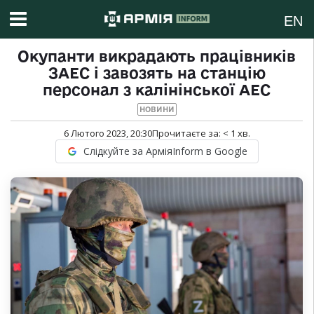
EN
Окупанти викрадають працівників
ЗАЕС і завозять на станцію
персонал з калінінської АЕС
НОВИНИ
6 Лютого 2023, 20:30
Прочитаєте за:
< 1
хв.
Слідкуйте за АрміяInform в Google