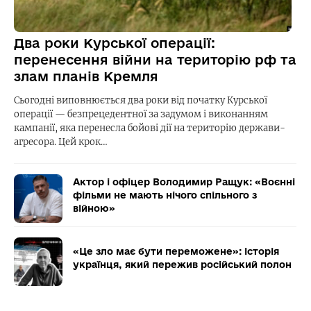
Два роки Курської операції:
перенесення війни на територію рф та
злам планів Кремля
Сьогодні виповнюється два роки від початку Курської
операції — безпрецедентної за задумом і виконанням
кампанії, яка перенесла бойові дії на територію держави-
агресора. Цей крок…
Актор і офіцер Володимир Ращук: «Воєнні
фільми не мають нічого спільного з
війною»
«Це зло має бути переможене»: історія
українця, який пережив російський полон