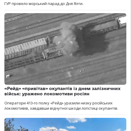
ГУР провело морський парад до Дня Ялти.
«Рейд» «привітав» окупантів із днем залізничних
військ: уражено локомотиви росіян
Оператори 413-го полку «Рейд» уразили низку російських
локомотивів, завдавши відчутної шкоди логістиці окупантів.