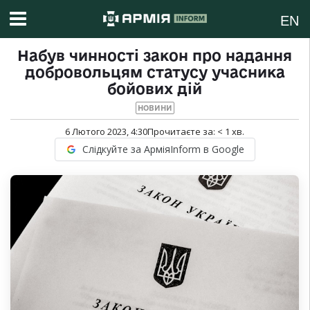
EN
Набув чинності закон про надання
добровольцям статусу учасника
бойових дій
НОВИНИ
6 Лютого 2023, 4:30
Прочитаєте за:
< 1
хв.
Слідкуйте за АрміяInform в Google