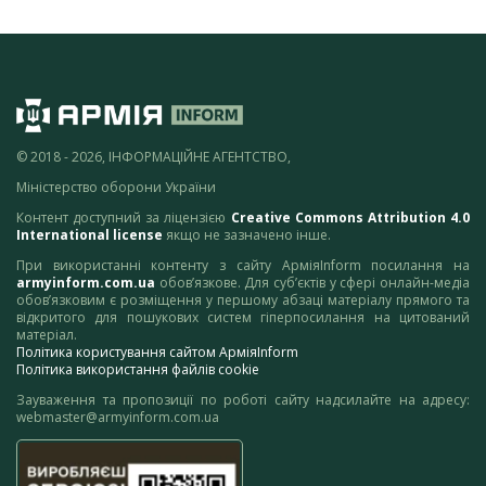
© 2018 - 2026, ІНФОРМАЦІЙНЕ АГЕНТСТВО,
Міністерство оборони України
Контент доступний за ліцензією
Creative Commons Attribution 4.0
International license
якщо не зазначено інше.
При використанні контенту з сайту АрміяInform посилання на
armyinform.com.ua
обов’язкове. Для суб’єктів у сфері онлайн-медіа
обов’язковим є розміщення у першому абзаці матеріалу прямого та
відкритого для пошукових систем гіперпосилання на цитований
матеріал.
Політика користування сайтом АрміяInform
Політика використання файлів cookie
Зауваження та пропозиції по роботі сайту надсилайте на адресу:
webmaster@armyinform.com.ua