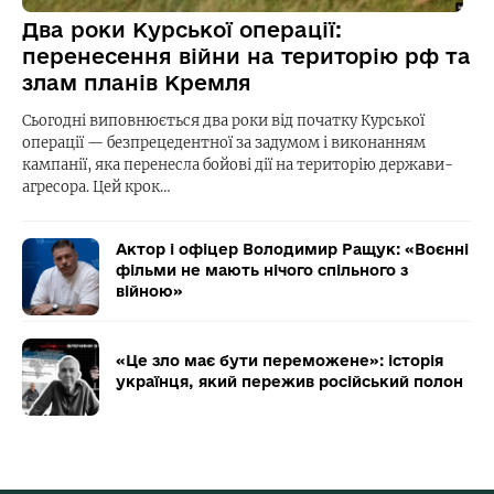
Два роки Курської операції:
перенесення війни на територію рф та
злам планів Кремля
Сьогодні виповнюється два роки від початку Курської
операції — безпрецедентної за задумом і виконанням
кампанії, яка перенесла бойові дії на територію держави-
агресора. Цей крок…
Актор і офіцер Володимир Ращук: «Воєнні
фільми не мають нічого спільного з
війною»
«Це зло має бути переможене»: історія
українця, який пережив російський полон