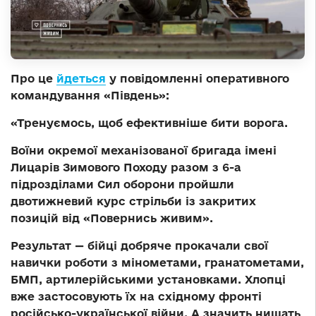
Про це
йдеться
у повідомленні оперативного
командування «Південь»:
«Тренуємось, щоб ефективніше бити ворога.
Воїни окремої механізованої бригада імені
Лицарів Зимового Походу разом з 6-а
підрозділами Сил оборони пройшли
двотижневий курс стрільби із закритих
позицій від «Повернись живим».
Результат — бійці добряче прокачали свої
навички роботи з мінометами, гранатометами,
БМП, артилерійськими установками. Хлопці
вже застосовують їх на східному фронті
російсько-української війни. А значить нищать