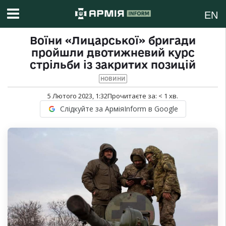
EN
Воїни «Лицарської» бригади
пройшли двотижневий курс
стрільби із закритих позицій
НОВИНИ
5 Лютого 2023, 1:32
Прочитаєте за:
< 1
хв.
Слідкуйте за АрміяInform в Google