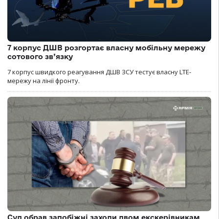
7 корпус ДШВ розгортає власну мобільну мережу
сотового зв’язку
7 корпус швидкого реагування ДШВ ЗСУ тестує власну LTE-
мережу на лінії фронту.
Суд обрав запобіжні заходи двом екскерівникам