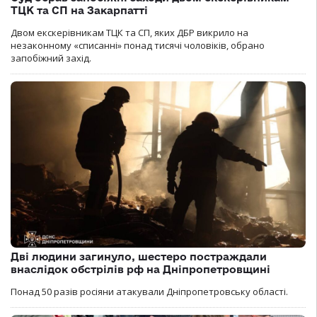
ТЦК та СП на Закарпатті
Двом екскерівникам ТЦК та СП, яких ДБР викрило на
незаконному «списанні» понад тисячі чоловіків, обрано
запобіжний захід.
Дві людини загинуло, шестеро постраждали
внаслідок обстрілів рф на Дніпропетровщині
Понад 50 разів росіяни атакували Дніпропетровську області.