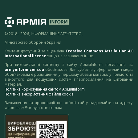
© 2018 - 2026, ІНФОРМАЦІЙНЕ АГЕНТСТВО,
Міністерство оборони України
Контент доступний за ліцензією
Creative Commons Attribution 4.0
International license
якщо не зазначено інше.
При використанні контенту з сайту АрміяInform посилання на
armyinform.com.ua
обов’язкове. Для суб’єктів у сфері онлайн-медіа
обов’язковим є розміщення у першому абзаці матеріалу прямого та
відкритого для пошукових систем гіперпосилання на цитований
матеріал.
Політика користування сайтом АрміяInform
Політика використання файлів cookie
Зауваження та пропозиції по роботі сайту надсилайте на адресу:
webmaster@armyinform.com.ua