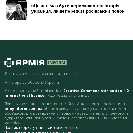
«Це зло має бути переможене»: історія
українця, який пережив російський полон
© 2018 - 2026, ІНФОРМАЦІЙНЕ АГЕНТСТВО,
Міністерство оборони України
Контент доступний за ліцензією
Creative Commons Attribution 4.0
International license
якщо не зазначено інше.
При використанні контенту з сайту АрміяInform посилання на
armyinform.com.ua
обов’язкове. Для суб’єктів у сфері онлайн-медіа
обов’язковим є розміщення у першому абзаці матеріалу прямого та
відкритого для пошукових систем гіперпосилання на цитований
матеріал.
Політика користування сайтом АрміяInform
Політика використання файлів cookie