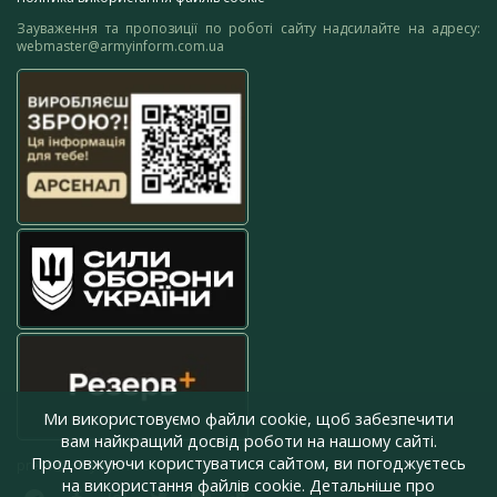
Зауваження та пропозиції по роботі сайту надсилайте на адресу:
webmaster@armyinform.com.ua
Ми використовуємо файли cookie, щоб забезпечити
вам найкращий досвід роботи на нашому сайті.
Продовжуючи користуватися сайтом, ви погоджуєтесь
press@armyinform.com.ua
на використання файлів cookie. Детальніше про