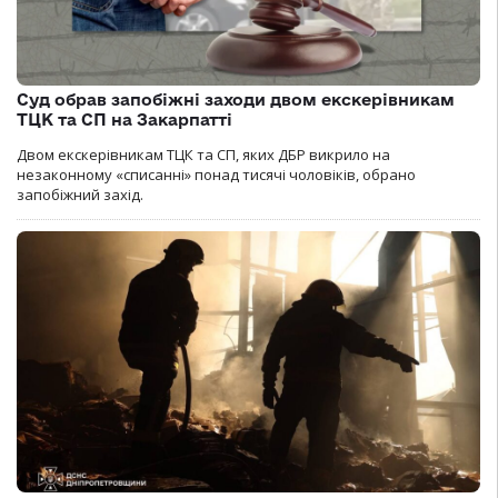
Суд обрав запобіжні заходи двом екскерівникам
ТЦК та СП на Закарпатті
Двом екскерівникам ТЦК та СП, яких ДБР викрило на
незаконному «списанні» понад тисячі чоловіків, обрано
запобіжний захід.