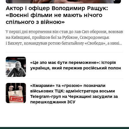
Актор і офіцер Володимир Ращук:
«Воєнні фільми не мають нічого
спільного з війною»
У перші дні вторгнення він став до лав Сил оборони, воював
на Київщині, пройшов бої за Рубіжне, Сєвєродонецьк
і Бахмут, командував ротою батальйону «Свобода», а нині…
«Це зло має бути переможене»: історія
українця, який пережив російський полон
«Хмарами» та «грозою» позначали
військових ТЦК: адміністратора восьми
Telegram-груп на Черкащині засудили за
перешкоджання ЗСУ