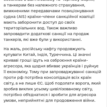
а танкерам без належного страхування,
вимкненими передавачами позиціонування
судна (AIS) країни-члени санкційної коаліції
мають заборонити доступ до своїх
територіальних вод. Також важливо
запровадити додаткові санкції на продаж
танкерів, які вже були у використанні.
На жаль, російську нафту продовжують
купувати Китай, Індія, Туреччина. Ці значні
криваві гроші ідуть на озброєння країни-
агресора, яка щодня вбиває українців і руйнує
її економіку. Тому при запроваджуванні санкцій
проти рф потрібна консолідація всіх країн
світу, а не лише ЄС. Щоб подолати ворога, який
зробив виклик усьому цивілізованому світу,
потрібно об’єднатися і зробити для агресора
умови, неприйнятні для продовження війни.