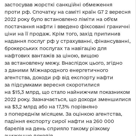
застосував жорсткі санкційні обмеження
проти рф. Спочатку на саміті країн G7 2 вересня
2022 року було встановлено ліміти на об’єм
постачання нафти і введено фіксовані граничні
ціни на її продаж. Крім того, захід припинив
надання послуг рф у страхуванні, фінансуванні,
брокерських послугах та навігацію для
нафтових вантажів за ціною, вищою
за встановлену межу. Внаслідок цього, згідно
з даними Міжнародного енергетичного
агентства, доходи рф від експорту нафти
за підсумками вересня скоротилися
на $15,3 млрд, що стало найнижчим показником
2022 року. Зазначається, що доходи зменшилися
на $3,2 млрд або на 17,3% порівняно
з попереднім місяцем. За оцінкою агентства,
падіння експорту сирої нафти на 260 000
барелів на день сприяло такому різкому
зниженню доходів.