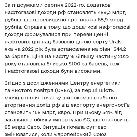
За підсумками серпня 2022-го, додаткові
нафтогазові доходи рф становлять 489,3 млрд
рублів, що перевищило прогноз на 85,9 млрд
рублів. Справа в тому, що додаткові нафтогазові
доходи формувалися при перевищенні
нафтових цін над базовою ціною сорту Urals,
яка на 2022 рік була встановлена на рівні $44,2
за барель. Ціна на нафту ж більшу частину 2022
року становила близько $100 за барель, тож
і нафтогазові доходи були високими.
Згідно з дослідженнями Центру енергетики
та чистого повітря (CREA), за перші шість
місяців після початку широкомасштабного
вторгнення дохід рф від експорту енергоносіїв
становить 158 млрд Євро. При цьому 54% від
загального обсягу імпортував ЄС, що становить
85 млрд Євро. Ситуація почала суттєво
змінюватися, коли Європейський Союз