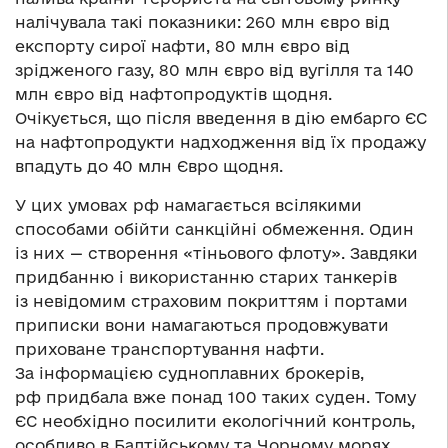
налічувала такі показники: 260 млн євро від
експорту сирої нафти, 80 млн євро від
зрідженого газу, 80 млн євро від вугілля та 140
млн євро від нафтопродуктів щодня.
Очікується, що після введення в дію ембарго ЄС
на нафтопродукти надходження від їх продажу
впадуть до 40 млн Євро щодня.
У цих умовах рф намагається всілякими
способами обійти санкційні обмеження. Один
із них — створення «тіньового флоту». Завдяки
придбанню і використанню старих танкерів
із невідомим страховим покриттям і портами
приписки вони намагаються продовжувати
приховане транспортування нафти.
За інформацією судноплавних брокерів,
рф придбала вже понад 100 таких суден. Тому
ЄС необхідно посилити екологічний контроль,
особливо в Балтійському та Чорному морях,