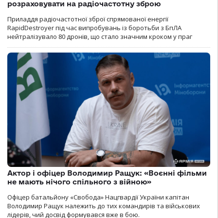
розраховувати на радіочастотну зброю
Приладдя радіочастотної зброї спрямованої енергії
RapidDestroyer під час випробувань із боротьби з БпЛА
нейтралізувало 80 дронів, що стало значним кроком у праг
Актор і офіцер Володимир Ращук: «Воєнні фільми
не мають нічого спільного з війною»
Офіцер батальйону «Свобода» Нацгвардії України капітан
Володимир Ращук належить до тих командирів та військових
лідерів, чий досвід формувався вже в бою.