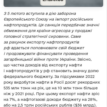
З 5 лютого вступила в дію заборона
Європейського Союзу на імпорт російських
нафтопродуктів. Ця санкція передбачає значні
обмеження для країни-агресора у продажі
головної стратегічної сировини. Саме
за рахунок експорту нафтопродуктів
рф вдається поповнювати свій бюджет
і продовжувати фінансувати проведення
загарбницької війни проти України.
Звісно,
що частка доходів від експорту нафти
і нафтопродуктів у рф становить значну долю
федерального бюджету. За підсумками 2022
року видобуток нафти в Росії досяг рекордних
535 млн тонн на рік, це на 10 млн тонн більше
ніж у 2021 році. При цьому експорт нафти зріс
на 7%, а нафтогазові доходи бюджету на 28%,
або на 2,5 трлн російських рублів ($36 млрд).