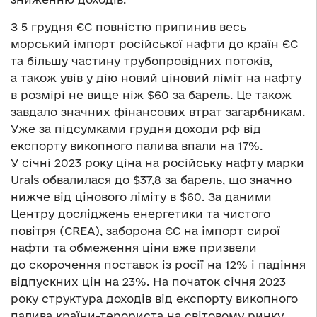
З 5 грудня ЄС повністю припинив весь
морський імпорт російської нафти до країн ЄС
та більшу частину трубопровідних потоків,
а також увів у дію новий ціновий ліміт на нафту
в розмірі не вище ніж $60 за барель. Це також
завдало значних фінансових втрат загарбникам.
Уже за підсумками грудня доходи рф від
експорту викопного палива впали на 17%.
У січні 2023 року ціна на російську нафту марки
Urals обвалилася до $37,8 за барель, що значно
нижче від цінового ліміту в $60. За даними
Центру досліджень енергетики та чистого
повітря (CREA), заборона ЄС на імпорт сирої
нафти та обмеження ціни вже призвели
до скорочення поставок із росії на 12% і падіння
відпускних цін на 23%. На початок січня 2023
року структура доходів від експорту викопного
палива країни-терориста на світовому ринку