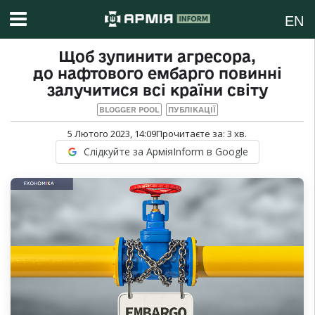
EN
Щоб зупинити агресора,
до нафтового ембарго повинні
залучитися всі країни світу
BLOGGER POOL
ПУБЛІКАЦІЇ
5 Лютого 2023, 14:09
Прочитаєте за:
3
хв.
Слідкуйте за АрміяInform в Google