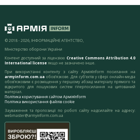
© 2018 - 2026, ІНФОРМАЦІЙНЕ АГЕНТСТВО,
Міністерство оборони України
Контент доступний за ліцензією
Creative Commons Attribution 4.0
International license
якщо не зазначено інше.
При використанні контенту з сайту АрміяInform посилання на
armyinform.com.ua
обов’язкове. Для суб’єктів у сфері онлайн-медіа
обов’язковим є розміщення у першому абзаці матеріалу прямого та
відкритого для пошукових систем гіперпосилання на цитований
матеріал.
Політика користування сайтом АрміяInform
Політика використання файлів cookie
Зауваження та пропозиції по роботі сайту надсилайте на адресу:
webmaster@armyinform.com.ua