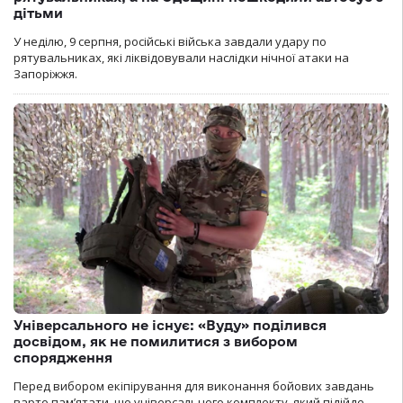
дітьми
У неділю, 9 серпня, російські війська завдали удару по
рятувальниках, які ліквідовували наслідки нічної атаки на
Запоріжжя.
Універсального не існує: «Вуду» поділився
досвідом, як не помилитися з вибором
спорядження
Перед вибором екіпірування для виконання бойових завдань
варто пам’ятати, що універсального комплекту, який підійде