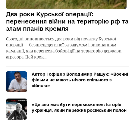
Два роки Курської операції:
перенесення війни на територію рф та
злам планів Кремля
Сьогодні виповнюється два роки від початку Курської
операції — безпрецедентної за задумом і виконанням
кампанії, яка перенесла бойові дії на територію держави-
агресора. Цей крок…
Актор і офіцер Володимир Ращук: «Воєнні
фільми не мають нічого спільного з
війною»
«Це зло має бути переможене»: історія
українця, який пережив російський полон