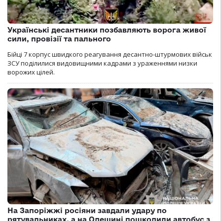
Українські десантники позбавляють ворога живої
сили, провізії та пального
Бійці 7 корпус швидкого реагування десантно-штурмових військ
ЗСУ поділилися видовищними кадрами з ураженнями низки
ворожих цілей.
На Запоріжжі росіяни завдали удару по
рятувальниках, а на Одещині пошкодили автобус з