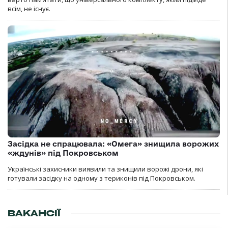
всім, не існує.
Засідка не спрацювала: «Омега» знищила ворожих
«ждунів» під Покровськом
Українські захисники виявили та знищили ворожі дрони, які
готували засідку на одному з териконів під Покровськом.
ВАКАНСІЇ