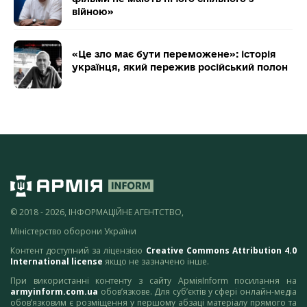
війною»
«Це зло має бути переможене»: історія
українця, який пережив російський полон
© 2018 - 2026, ІНФОРМАЦІЙНЕ АГЕНТСТВО,
Міністерство оборони України
Контент доступний за ліцензією
Creative Commons Attribution 4.0
International license
якщо не зазначено інше.
При використанні контенту з сайту АрміяInform посилання на
armyinform.com.ua
обов’язкове. Для суб’єктів у сфері онлайн-медіа
обов’язковим є розміщення у першому абзаці матеріалу прямого та