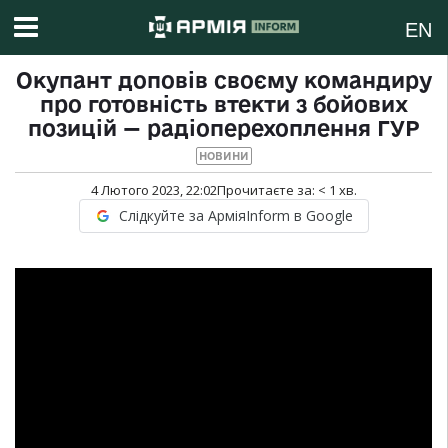
EN
Окупант доповів своєму командиру
про готовність втекти з бойових
позицій — радіоперехоплення ГУР
НОВИНИ
4 Лютого 2023, 22:02
Прочитаєте за:
< 1
хв.
Слідкуйте за АрміяInform в Google