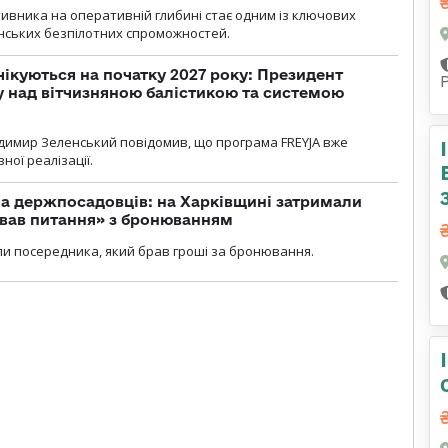
ивника на оперативній глибині стає одним із ключових
нських безпілотних спроможностей.
чікуються на початку 2027 року: Президент
у над вітчизняною балістикою та системою
димир Зеленський повідомив, що програма FREYJA вже
ної реалізації.
а держпосадовців: на Харківщині затримали
ував питання» з бронюванням
и посередника, який брав гроші за бронювання.