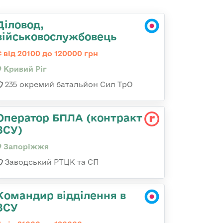
Діловод,
військовослужбовець
від 20100 до 120000 грн
Кривий Ріг
235 окремий батальйон Сил ТрО
Оператор БПЛА (контракт
ЗСУ)
Запоріжжя
Заводський РТЦК та СП
Командир відділення в
ЗСУ