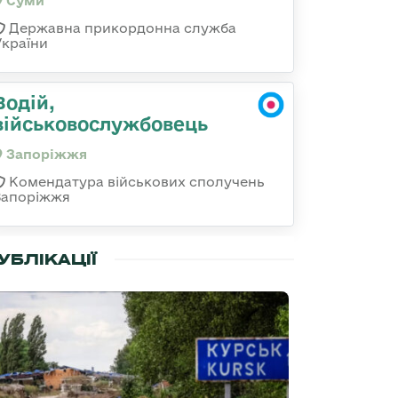
Суми
Державна прикордонна служба
України
Водій,
військовослужбовець
Запоріжжя
Комендатура військових сполучень
Запоріжжя
УБЛІКАЦІЇ