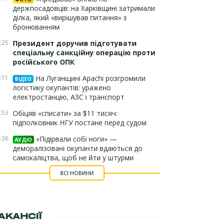
держпосадовців: на Харківщині затримали
ділка, який «вирішував питання» з
бронюванням
:25
Президент доручив підготувати
спеціальну санкційну операцію проти
російського ОПК
:11
На Луганщині Apachi розгромили
ВІДЕО
логістику окупантів: уражено
електростанцію, АЗС і транспорт
:53
Обіцяв «списати» за $11 тисяч:
підполковник НГУ постане перед судом
:36
«Підірвали собі ноги» —
АУДІО
деморалізовані окупанти вдаються до
самокаліцтва, щоб не йти у штурми
ВСІ НОВИНИ
АКАНСІЇ