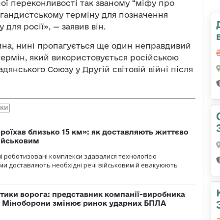
шої переконливості так званому “міфу про
гандистському терміну для позначення
 для росії», — заявив він.
ина, нині пропагується ще один неправдивий
термін, який використовується російською
янського Союзу у Другій світовій війні після
ЙКИ
проїхав близько 15 км»: як доставляють життєво
військовим
ні роботизовані комплекси здавалися технологією
ми доставляють необхідні речі військовим й евакуюють
тики ворога: представник компанії-виробника
а Міноборони змінює ринок ударних БПЛА