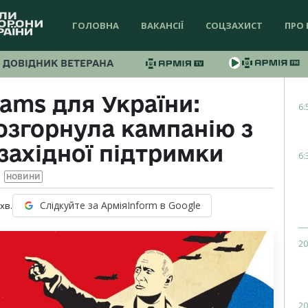
ГОЛОВНА
ВАКАНСІЇ
СОЦЗАХИСТ
ПРО 
ДОВІДНИК ВЕТЕРАНА
rams для України:
6:
озгорнула кампанію з
західної підтримки
6:
НОВИНИ
Слідкуйте за АрміяInform в Google
хв.
20
20