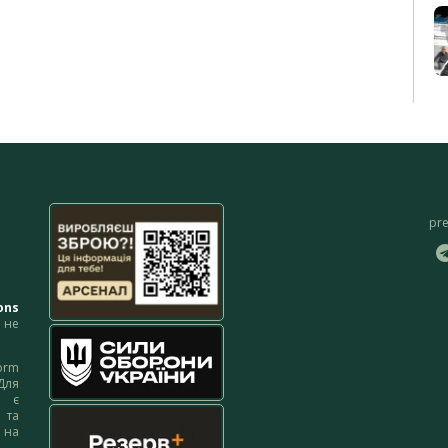
pr
ons
не
orm
Для
м є
 та
 на