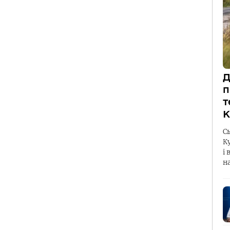
Д
п
т
К
С
К
і 
н