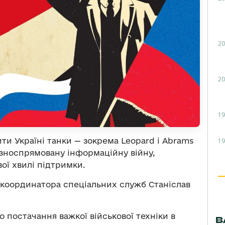
20
20
19
ити Україні танки — зокрема Leopard і Abrams
19
ізноспрямовану інформаційну війну,
ої хвилі підтримки.
-координатора спеціальних служб Станіслав
 постачання важкої військової техніки в
В