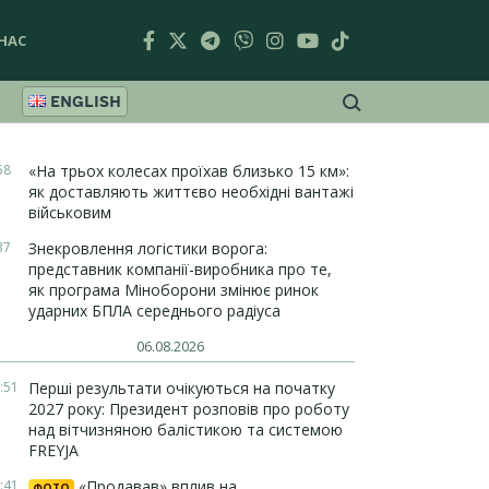
НАС
ENGLISH
58
«На трьох колесах проїхав близько 15 км»:
як доставляють життєво необхідні вантажі
військовим
37
Знекровлення логістики ворога:
представник компанії-виробника про те,
як програма Міноборони змінює ринок
ударних БПЛА середнього радіуса
06.08.2026
:51
Перші результати очікуються на початку
2027 року: Президент розповів про роботу
над вітчизняною балістикою та системою
FREYJA
:41
«Продавав» вплив на
ФОТО