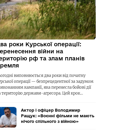
ва роки Курської операції:
еренесення війни на
ериторію рф та злам планів
ремля
ьогодні виповнюється два роки від початку
урської операції — безпрецедентної за задумом
виконанням кампанії, яка перенесла бойові дії
а територію держави-агресора. Цей крок…
Актор і офіцер Володимир
Ращук: «Воєнні фільми не мають
нічого спільного з війною»