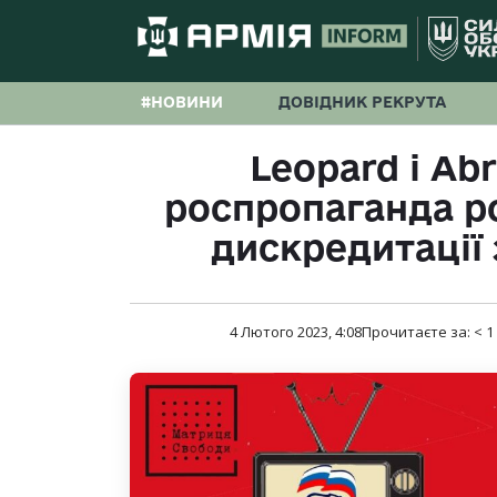
#НОВИНИ
ДОВІДНИК РЕКРУТА
Leopard і Ab
роспропаганда р
дискредитації 
4 Лютого 2023, 4:08
Прочитаєте за:
< 1