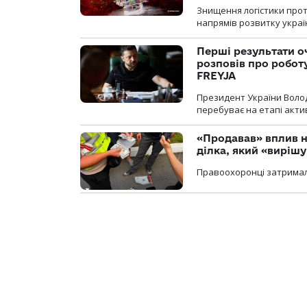
Знищення логістики прот
напрямів розвитку украї
Перші результати о
розповів про робот
FREYJA
Президент України Воло
перебуває на етапі актив
«Продавав» вплив н
ділка, який «виріш
Правоохоронці затримал