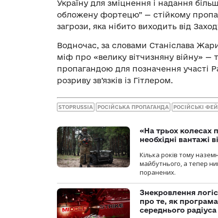
Україну для зміцнення і надання біль
обложену фортецю” — стійкому пропа
загрози, яка нібито виходить від Заходу
Водночас, за словами Станіслава Жар
міф про «велику вітчизняну війну» — 
пропагандою для позначення участі Рад
розриву зв’язків із Гітлером.
STOPRUSSIA
РОСІЙСЬКА ПРОПАГАНДА
РОСІЙСЬКІ ФЕ
«На трьох колесах 
необхідні вантажі 
Кілька років тому назем
майбутнього, а тепер ни
поранених.
Знекровлення логіс
про те, як програм
середнього радіуса