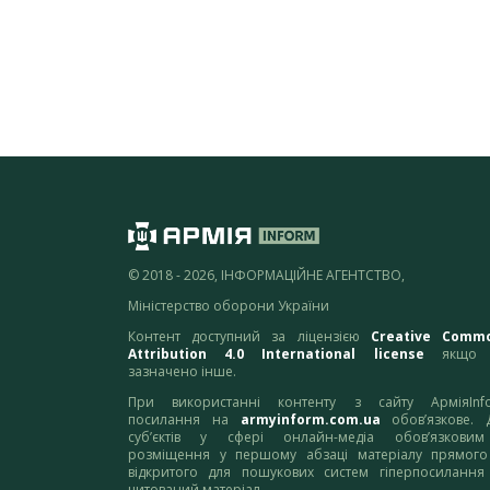
© 2018 - 2026, ІНФОРМАЦІЙНЕ АГЕНТСТВО,
Міністерство оборони України
Контент доступний за ліцензією
Creative Comm
Attribution 4.0 International license
якщо 
зазначено інше.
При використанні контенту з сайту АрміяInf
посилання на
armyinform.com.ua
обов’язкове. 
суб’єктів у сфері онлайн-медіа обов’язкови
розміщення у першому абзаці матеріалу прямого
відкритого для пошукових систем гіперпосилання
цитований матеріал.