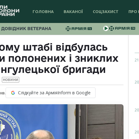
ГОЛОВНА
ВАКАНСІЇ
СОЦЗАХИСТ
ПРО 
ДОВІДНИК ВЕТЕРАНА
ому штабі відбулась
и полонених і зниклих
21
 Інгулецької бригади
НОВИНИ
20
Слідкуйте за АрміяInform в Google
хв.
20
20