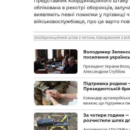
Представник Координаційного штабу т
облікована в реєстрі оборонців, залуч
виявляють певні помилки у прізвищі ч
військовослужбовця, про це варто пов
КООРДИНАЦІЙНИЙ ШТАБ З ПИТАНЬ ПОВОДЖЕННЯ З В
Володимир Зеленсь
посилення українс
Президент України Воло
Александром Стуббом.
Підтримка родини —
Президентській бриг
Командир артилерійсько
вважає, що підтримка сі
За чотири години — 
розчистили шлях д
Артилеристи 110-ї ОМБр з