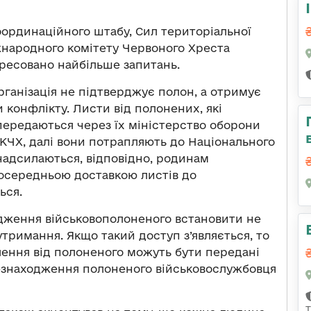
оординаційного штабу, Сил територіальної
народного комітету Червоного Хреста
дресовано найбільше запитань.
організація не підтверджує полон, а отримує
 конфлікту. Листи від полонених, які
передаються через їх міністерство оборони
КЧХ, далі вони потрапляють до Національного
надсилаються, відповідно, родинам
осередньою доставкою листів до
ься.
дження військовополоненого встановити не
тримання. Якщо такий доступ з’являється, то
млення від полоненого можуть бути передані
езнаходження полоненого військовослужбовця