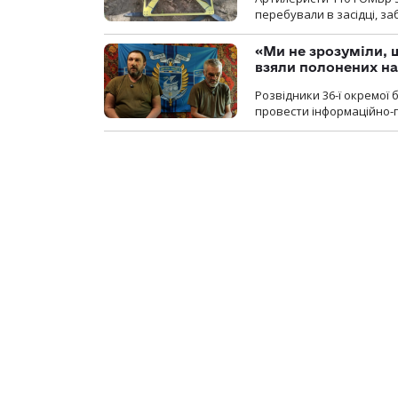
перебували в засідці, з
«Ми не зрозуміли, 
взяли полонених н
Розвідники 36-ї окремої 
провести інформаційно-п