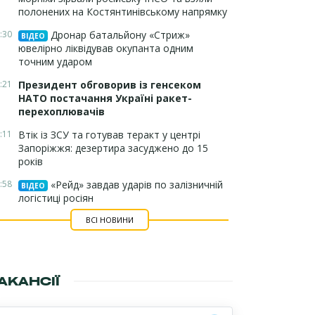
полонених на Костянтинівському напрямку
:30
Дронар батальйону «Стриж»
ВІДЕО
ювелірно ліквідував окупанта одним
точним ударом
:21
Президент обговорив із генсеком
НАТО постачання Україні ракет-
перехоплювачів
:11
Втік із ЗСУ та готував теракт у центрі
Запоріжжя: дезертира засуджено до 15
років
:58
«Рейд» завдав ударів по залізничній
ВІДЕО
логістиці росіян
ВСІ НОВИНИ
АКАНСІЇ