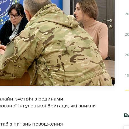
20
20
20
19
нлайн-зустріч з родинами
ованої Інгулецької бригади, які зникли
В
таб з питань поводження