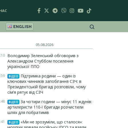
НАС
ENGLISH
05.08.2026
:10
Володимир Зеленський обговорив з
Александром Стуббом посилення
української ППО
:59
Підтримка родини — один із
ВІДЕО
ключових чинників запобігання СЗЧ: в
Президентській бригаді розповіли, чому
сім’я рятує від СЗЧ
:48
За чотири години — мінус 11 ждунів:
ВІДЕО
артилеристи 110-ї бригади розчистили
шлях для побратимів
:41
«Ми не зрозуміли, що сталося»:
ВІДЕО
морпіхи зірвали російську ІПСО та взяли