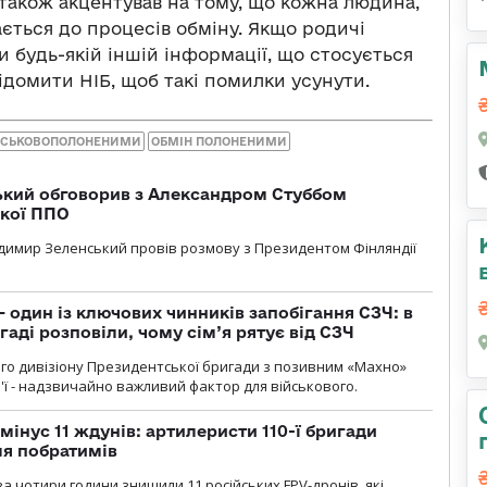
акож акцентував на тому, що кожна людина,
ається до процесів обміну. Якщо родичі
и будь-якій іншій інформації, що стосується
ідомити НІБ, щоб такі помилки усунути.
ІЙСЬКОВОПОЛОНЕНИМИ
ОБМІН ПОЛОНЕНИМИ
кий обговорив з Александром Стуббом
ької ППО
димир Зеленський провів розмову з Президентом Фінляндії
 один із ключових чинників запобігання СЗЧ: в
аді розповіли, чому сім’я рятує від СЗЧ
го дивізіону Президентської бригади з позивним «Махно»
м'ї - надзвичайно важливий фактор для військового.
мінус 11 ждунів: артилеристи 110-ї бригади
ля побратимів
а чотири години знищили 11 російських FPV-дронів, які