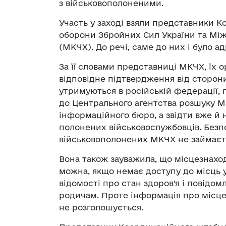
з військовополоненими.
Участь у заході взяли представники К
оборони Збройних Сил України та Між
(МКЧХ). До речі, саме до них і було а
За її словами представниці МКЧХ, їх 
відповідне підтвердження від сторони
утримуються в російській федерації, 
до Центрального агентства розшуку М
інформаційного бюро, а звідти вже й 
полонених військовослужбовців. Безп
військовополонених МКЧХ не займаєт
Вона також зауважила, що місцезнахо
можна, якщо немає доступу до місць у
відомості про стан здоров’я і повідо
родичам. Проте інформація про місц
не розголошується.