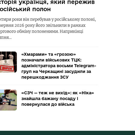
сторія українця, який пережив
осійський полон
отири роки він перебував у російському полоні,
 червня 2026 року його звільнили в рамках
ергового обміну полоненими. Наприкінці
ипня…
«Хмарами» та «грозою»
позначали військових ТЦК:
адміністратора восьми Telegram-
груп на Черкащині засудили за
перешкоджання ЗСУ
«СЗЧ — теж не вихід»: як «Ніка»
знайшла бажану посаду і
повернулася до війська