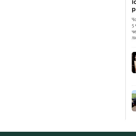
і
р
Ч
5
ч
л