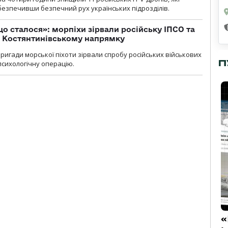
абезпечивши безпечний рух українських підрозділів.
що сталося»: морпіхи зірвали російську ІПСО та
а Костянтинівському напрямку
бригади морської піхоти зірвали спробу російських військових
П
сихологічну операцію.
«