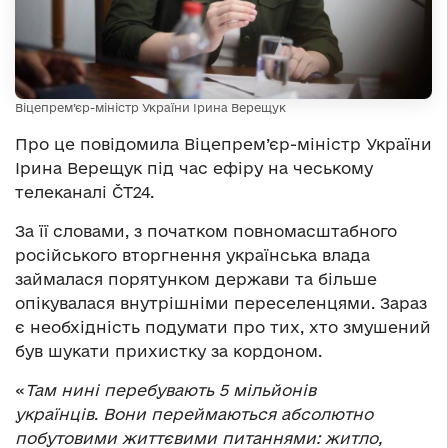
Віцепрем’єр-міністр України Ірина Верещук
Про це повідомила Віцепрем’єр-міністр України
Ірина Верещук під час ефіру на чеському
телеканалі ČT24.
За її словами, з початком повномасштабного
російського вторгнення українська влада
займалася порятунком держави та більше
опікувалася внутрішніми переселенцями. Зараз
є необхідність подумати про тих, хто змушений
був шукати прихистку за кордоном.
«
Там нині перебувають 5 мільйонів
українців
.
Вони переймаються абсолютно
побутовими життєвими питаннями: житло,