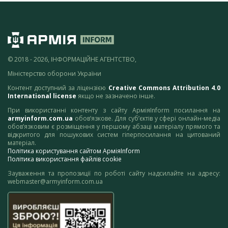
© 2018 - 2026, ІНФОРМАЦІЙНЕ АГЕНТСТВО,
Міністерство оборони України
Контент доступний за ліцензією
Creative Commons Attribution 4.0
International license
якщо не зазначено інше.
При використанні контенту з сайту АрміяInform посилання на
armyinform.com.ua
обов’язкове. Для суб’єктів у сфері онлайн-медіа
обов’язковим є розміщення у першому абзаці матеріалу прямого та
відкритого для пошукових систем гіперпосилання на цитований
матеріал.
Політика користування сайтом АрміяInform
Політика використання файлів cookie
Зауваження та пропозиції по роботі сайту надсилайте на адресу:
webmaster@armyinform.com.ua