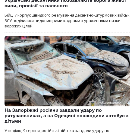
Українські десантники позбавляють ворога живої
сили, провізії та пального
Бійці 7 корпус швидкого реагування десантно-штурмових військ
ЗСУ поділилися видовищними кадрами з ураженнями низки
ворожих цілей.
На Запоріжжі росіяни завдали удару по
рятувальниках, а на Одещині пошкодили автобус з
дітьми
У неділю, 9 серпня, російські війська завдали удару по