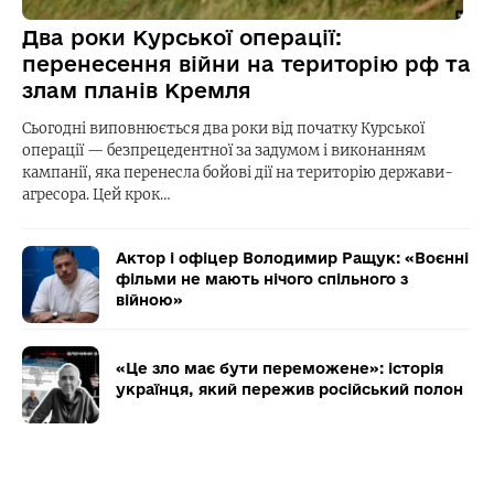
Два роки Курської операції:
перенесення війни на територію рф та
злам планів Кремля
Сьогодні виповнюється два роки від початку Курської
операції — безпрецедентної за задумом і виконанням
кампанії, яка перенесла бойові дії на територію держави-
агресора. Цей крок…
Актор і офіцер Володимир Ращук: «Воєнні
фільми не мають нічого спільного з
війною»
«Це зло має бути переможене»: історія
українця, який пережив російський полон