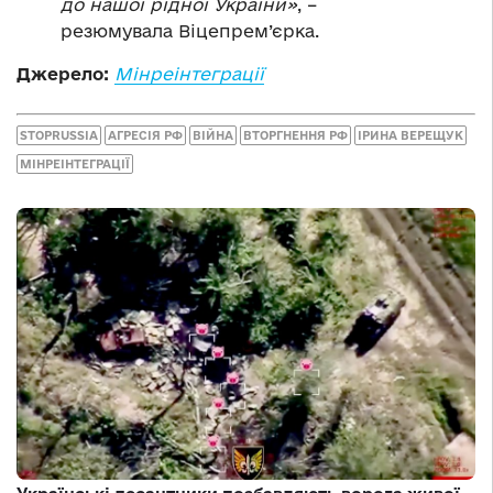
до нашої рідної України»
, –
резюмувала Віцепрем’єрка.
Джерело:
Мінреінтеграції
STOPRUSSIA
АГРЕСІЯ РФ
ВІЙНА
ВТОРГНЕННЯ РФ
ІРИНА ВЕРЕЩУК
МІНРЕІНТЕГРАЦІЇ