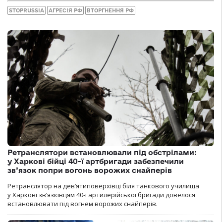
STOPRUSSIA
АГРЕСІЯ РФ
ВТОРГНЕННЯ РФ
Ретранслятори встановлювали під обстрілами:
у Харкові бійці 40-ї артбригади забезпечили
зв’язок попри вогонь ворожих снайперів
Ретранслятор на дев’ятиповерхівці біля танкового училища
у Харкові зв’язківцям 40-ї артилерійської бригади довелося
встановлювати під вогнем ворожих снайперів.