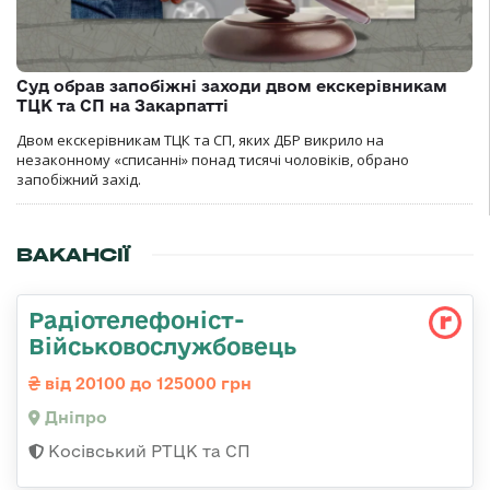
Суд обрав запобіжні заходи двом екскерівникам
ТЦК та СП на Закарпатті
Двом екскерівникам ТЦК та СП, яких ДБР викрило на
незаконному «списанні» понад тисячі чоловіків, обрано
запобіжний захід.
ВАКАНСІЇ
Радіотелефоніст-
Військовослужбовець
від 20100 до 125000 грн
Дніпро
Косівський РТЦК та СП