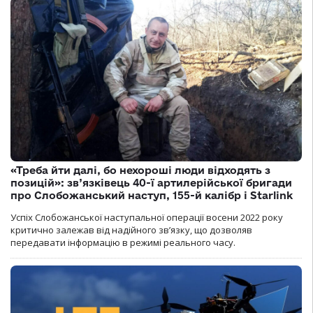
«Треба йти далі, бо нехороші люди відходять з
позицій»: зв’язківець 40-ї артилерійської бригади
про Слобожанський наступ, 155-й калібр і Starlink
Успіх Слобожанської наступальної операції восени 2022 року
критично залежав від надійного зв’язку, що дозволяв
передавати інформацію в режимі реального часу.