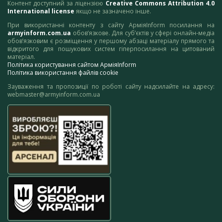
Контент доступний за ліцензією
Creative Commons Attribution 4.0
International license
якщо не зазначено інше.
При використанні контенту з сайту АрміяInform посилання на
armyinform.com.ua
обов’язкове. Для суб’єктів у сфері онлайн-медіа
обов’язковим є розміщення у першому абзаці матеріалу прямого та
відкритого для пошукових систем гіперпосилання на цитований
матеріал.
Політика користування сайтом АрміяInform
Політика використання файлів cookie
Зауваження та пропозиції по роботі сайту надсилайте на адресу:
webmaster@armyinform.com.ua