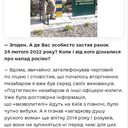
—
Згоден. А де Вас особисто застав ранок
24 лютого 2022 року? Коли і від кого дізналися
про напад росіян?
— Вдома, звичайно: зателефонував черговий
по ліцею і сповістив, що почалось вторгнення.
Незабаром я вже був серед своїх вихованців.
«Підтяглися» незабаром й інші офіцери-колеги.
Уже була достовірна інформація,
що «визволителі» йдуть на Київ з півночі, було
чутно вибухи. А я пізнав «загадкову душу
руского вояка» ще влітку 2014 року і розумів,
що вони не зупиняться ні перед чим: для цих