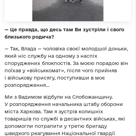
— Це правда, що десь там Ви зустріли і свого
близького родича?
— Так, Влада — чоловіка своєї молодшої доньки,
який ніс службу на одному з наспіх
споруджених блокпостів. За моєю порадою він
поїхав у «військкомат», після чого прийняв
і військову присягу, поступивши в моє
розпорядження…
Ми з Вадимом відбули на Слобожанщину.
У розпорядження начальника штабу оборони
міста Харкова. Там я зустрів колишніх
товаришів по службі в десантних військах, які
допомогли потрапити у третю бригаду
швидкого реагування Національної гвардії