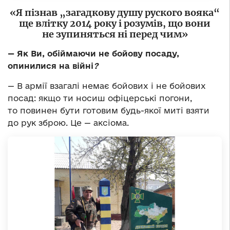
«Я пізнав
„
загадкову душу руского вояка“
ще влітку 2014 року і розумів, що вони
не зупиняться ні перед чим»
—
Як Ви, обіймаючи не бойову посаду,
опинилися на війні
?
— В армії взагалі немає бойових і не бойових
посад: якщо ти носиш офіцерські погони,
то повинен бути готовим будь-якої миті взяти
до рук зброю. Це — аксіома.