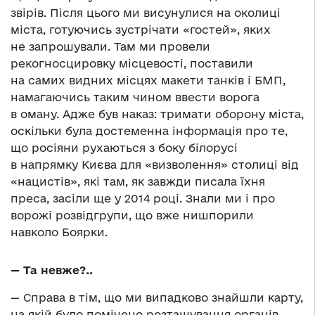
звірів. Після цього ми висунулися на околиці
міста, готуючись зустрічати «гостей», яких
не запрошували. Там ми провели
рекогносцировку місцевості, поставили
на самих видних місцях макети танків і БМП,
намагаючись таким чином ввести ворога
в оману. Адже був наказ: тримати оборону міста,
оскільки була достеменна інформація про те,
що росіяни рухаються з боку білорусі
в напрямку Києва для «визволення» столиці від
«нацистів», які там, як завжди писала їхня
преса, засіли ще у 2014 році. Знали ми і про
ворожі розвідгрупи, що вже нишпорили
навколо Боярки.
— Та невже?..
— Справа в тім, що ми випадково знайшли карту,
на якій було помічено розташування органів