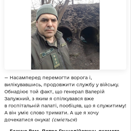
— Насамперед перемогти ворога і,
вилікувавшись, продовжити службу у війську.
Обнадіює той факт, що генерал Валерій
Залужний, з яким я спілкувався вже
в госпітальній палаті, пообіцяв, що я служитиму!
А він уміє слово тримати. А ще я хочу
дочекатися онука!
(сміється
)
— Бажаю Вам, Петре Геннадійовичу, якомога