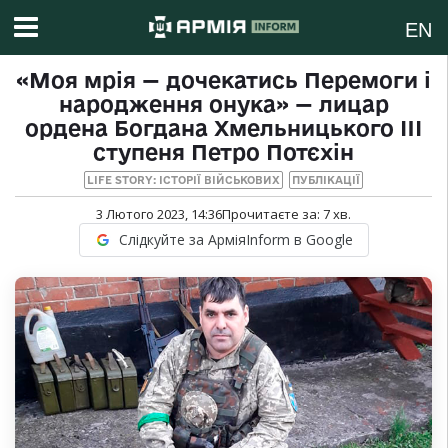
EN
«Моя мрія — дочекатись Перемоги і
народження онука» — лицар
ордена Богдана Хмельницького III
ступеня Петро Потєхін
LIFE STORY: ІСТОРІЇ ВІЙСЬКОВИХ
ПУБЛІКАЦІЇ
3 Лютого 2023, 14:36
Прочитаєте за:
7
хв.
Слідкуйте за АрміяInform в Google