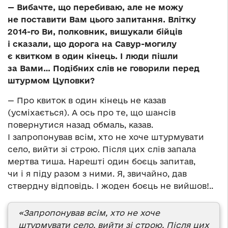
— Вибачте, що перебиваю, але не можу
не поставити Вам цього запитання. Влітку
2014-го Ви, полковник, вишукали бійців
і сказали, що дорога на Савур-могилу
є квитком в один кінець. І люди пішли
за Вами… Подібних слів не говорили перед
штурмом Цуповки?
— Про квиток в один кінець не казав
(усміхається). А ось про те, що шансів
повернутися назад обмаль, казав.
І запропонував всім, хто не хоче штурмувати
село, вийти зі строю. Після цих слів запала
мертва тиша. Нарешті один боєць запитав,
чи і я піду разом з ними. Я, звичайно, дав
ствердну відповідь. І жоден боєць не вийшов!..
«Запропонував всім, хто не хоче
штурмувати село, вийти зі строю. Після цих