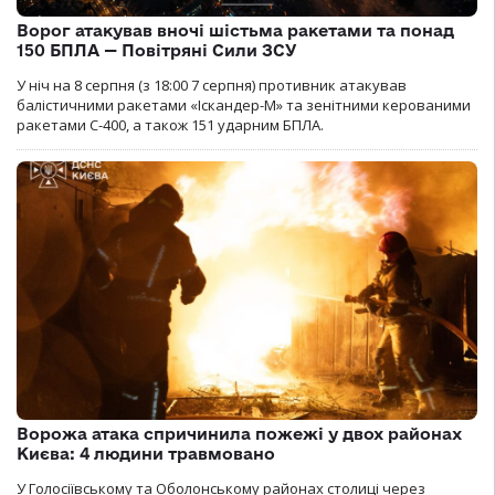
Ворог атакував вночі шістьма ракетами та понад
150 БПЛА — Повітряні Сили ЗСУ
У ніч на 8 серпня (з 18:00 7 серпня) противник атакував
балістичними ракетами «Іскандер-М» та зенітними керованими
ракетами С-400, а також 151 ударним БПЛА.
Ворожа атака спричинила пожежі у двох районах
Києва: 4 людини травмовано
У Голосіївському та Оболонському районах столиці через