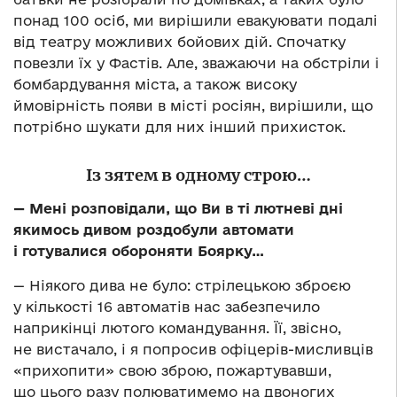
понад 100 осіб, ми вирішили евакуювати подалі
від театру можливих бойових дій. Спочатку
повезли їх у Фастів. Але, зважаючи на обстріли і
бомбардування міста, а також високу
ймовірність появи в місті росіян, вирішили, що
потрібно шукати для них інший прихисток.
Із зятем в одному строю…
— Мені розповідали, що Ви в ті лютневі дні
якимось дивом роздобули автомати
і готувалися обороняти Боярку…
— Ніякого дива не було: стрілецькою зброєю
у кількості 16 автоматів нас забезпечило
наприкінці лютого командування. Її, звісно,
не вистачало, і я попросив офіцерів-мисливців
«прихопити» свою зброю, пожартувавши,
що цього разу полюватимемо на двоногих