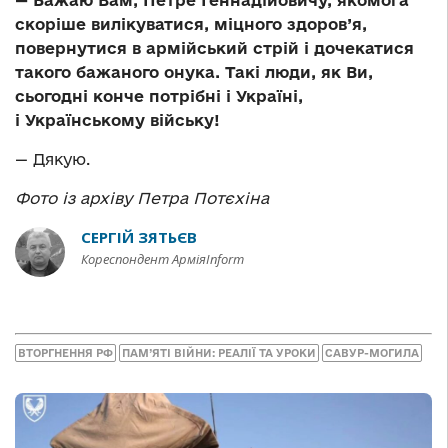
скоріше вилікуватися, міцного здоров’я,
повернутися в армійський стрій і дочекатися
такого бажаного онука. Такі люди, як Ви,
сьогодні конче потрібні і Україні,
і Українському війську!
— Дякую.
Фото із архіву Петра Потєхіна
СЕРГІЙ ЗЯТЬЄВ
Кореспондент АрміяInform
ВТОРГНЕННЯ РФ
ПАМ’ЯТІ ВІЙНИ: РЕАЛІЇ ТА УРОКИ
САВУР-МОГИЛА