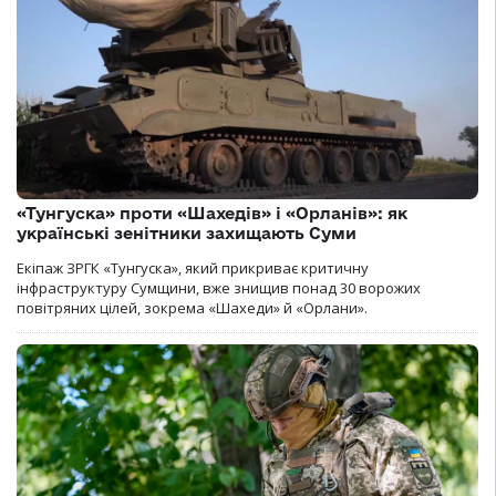
«Тунгуска» проти «Шахедів» і «Орланів»: як
українські зенітники захищають Суми
Екіпаж ЗРГК «Тунгуска», який прикриває критичну
інфраструктуру Сумщини, вже знищив понад 30 ворожих
повітряних цілей, зокрема «Шахеди» й «Орлани».