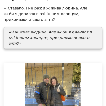
— Ставало. І не раз: я ж жива людина. Але
як би я дивився в очі іншим хлопцям,
прикриваючи свого зятя?
«Я ж жива людина. Але як би я дивився в
очі іншим хлопцям, прикриваючи свого
зятя?»