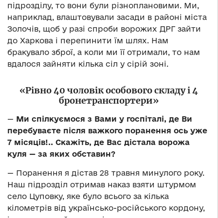
підрозділу, то вони були різноплановими. Ми,
наприклад, влаштовували засади в районі міста
Золочів, щоб у разі спроби ворожих ДРГ зайти
до Харкова і перепинити їм шлях. Нам
бракувало зброї, а коли ми її отримали, то нам
вдалося зайняти кілька сіл у сірій зоні.
«Рівно 40 чоловік особового складу і 4
бронетранспортери»
—
Ми спілкуємося з Вами у госпіталі, де Ви
перебуваєте після важкого поранення ось уже
7 місяців!.. Скажіть, де Вас дістала ворожа
куля — за яких обставин?
— Поранення я дістав 28 травня минулого року.
Наш підрозділ отримав наказ взяти штурмом
село Цуповку, яке було всього за кілька
кілометрів від українсько-російського кордону,