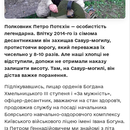
Полковник Петро Потєхін — особистість
легендарна. Влітку 2014-го із сімома
десантниками він захищав Савур-могилу,
протистоячи ворогу, який переважав їх
чисельно у 8-10 разів. Але наші хлопці не
відступили, допоки не отримали наказу
залишити висоту. Там, на Савур-могилі, він
дістав важке поранення.
Підлікувавшись, лицар орденів Богдана
Хмельницького III ступеня і «За мужність»,
офіцер-десантник, зважаючи на стан здоров’я,
продовжив службу на посаді начальника
Боярського навчально-оздоровчого комплексу
Київського військового ліцею імені Івана Богуна.
Із Петром Геннадійовичем ми знайомі з літа