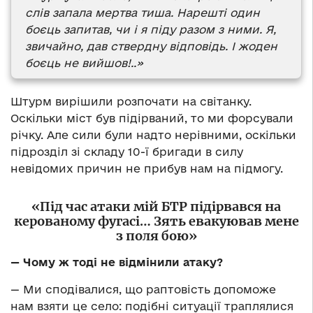
слів запала мертва тиша. Нарешті один
боєць запитав, чи і я піду разом з ними. Я,
звичайно, дав ствердну відповідь. І жоден
боєць не вийшов!..»
Штурм вирішили розпочати на світанку.
Оскільки міст був підірваний, то ми форсували
річку. Але сили були надто нерівними, оскільки
підрозділ зі складу 10-ї бригади в силу
невідомих причин не прибув нам на підмогу.
«Під час атаки мій БТР підірвався на
керованому фугасі… Зять евакуював мене
з поля бою»
— Чому ж тоді не відмінили атаку?
— Ми сподівалися, що раптовість допоможе
нам взяти це село: подібні ситуації траплялися