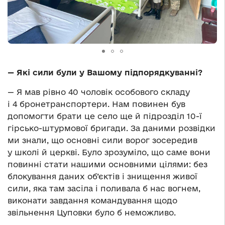
— Які сили були у Вашому підпорядкуванні?
— Я мав рівно 40 чоловік особового складу
і 4 бронетранспортери. Нам повинен був
допомогти брати це село ще й підрозділ 10-ї
гірсько-штурмової бригади. За даними розвідки
ми знали, що основні сили ворог зосередив
у школі й церкві. Було зрозуміло, що саме вони
повинні стати нашими основними цілями: без
блокування даних об’єктів і знищення живої
сили, яка там засіла і поливала б нас вогнем,
виконати завдання командування щодо
звільнення Цуповки було б неможливо.