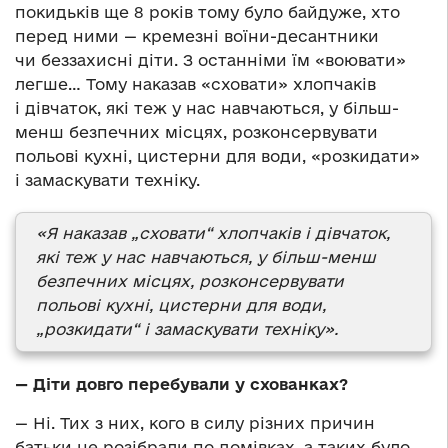
покидьків ще 8 років тому було байдуже, хто
перед ними — кремезні воїни-десантники
чи беззахисні діти. З останніми їм «воювати»
легше… Тому наказав «сховати» хлопчаків
і дівчаток, які теж у нас навчаються, у більш-
менш безпечних місцях, розконсервувати
польові кухні, цистерни для води, «розкидати»
і замаскувати техніку.
«Я наказав „сховати“ хлопчаків і дівчаток,
які теж у нас навчаються, у більш-менш
безпечних місцях, розконсервувати
польові кухні, цистерни для води,
„розкидати“ і замаскувати техніку».
— Діти довго перебували у схованках?
— Ні. Тих з них, кого в силу різних причин
батьки не розібрали по домівках, а таких було