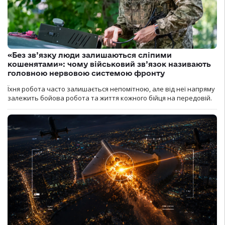
«Без зв’язку люди залишаються сліпими
кошенятами»: чому військовий зв’язок називають
головною нервовою системою фронту
Їхня робота часто залишається непомітною, але від неї напряму
залежить бойова робота та життя кожного бійця на передовій.