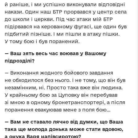
й раніше, і ми успішно виконували відповідні
накази. Один наш БТР прорвався у центр села
до школи і церкви. Під час атаки мій БТР
підірвався на керованому фугасі, ще один був
підбитий пізніше. І ми пішли в атаку пішки.
У тому бою і був поранений.
— Ваш зять весь час воював у Вашому
підрозділі?
— Виконання жодного бойового завдання
не обходилося без нього. І не тому, що він був
незамінним, ні. Просто така вже він людина.
У крайньому бою за Цуповку він перебував
зі мною в одному бронетранспортері, а після
поранення евакуював мене з поля бою…
— Вам не ставало лячно від думки, що Ваша
така ще молода донька може стати вдовою,
а онука Варя напівсиротою?