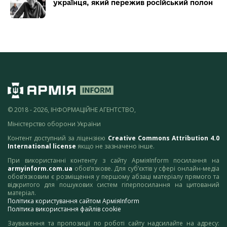
українця, який пережив російський полон
© 2018 - 2026, ІНФОРМАЦІЙНЕ АГЕНТСТВО,
Міністерство оборони України
Контент доступний за ліцензією
Creative Commons Attribution 4.0
International license
якщо не зазначено інше.
При використанні контенту з сайту АрміяInform посилання на
armyinform.com.ua
обов’язкове. Для суб’єктів у сфері онлайн-медіа
обов’язковим є розміщення у першому абзаці матеріалу прямого та
відкритого для пошукових систем гіперпосилання на цитований
матеріал.
Політика користування сайтом АрміяInform
Політика використання файлів cookie
Зауваження та пропозиції по роботі сайту надсилайте на адресу: