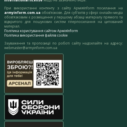
International license
якщо не зазначено інше.
При використанні контенту з сайту АрміяInform посилання на
armyinform.com.ua
обов’язкове. Для суб’єктів у сфері онлайн-медіа
обов’язковим є розміщення у першому абзаці матеріалу прямого та
відкритого для пошукових систем гіперпосилання на цитований
матеріал.
Політика користування сайтом АрміяInform
Політика використання файлів cookie
Зауваження та пропозиції по роботі сайту надсилайте на адресу:
webmaster@armyinform.com.ua