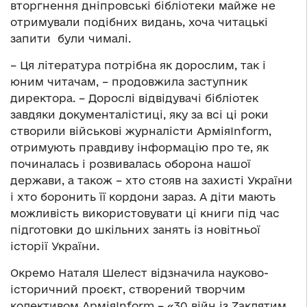
вторгнення дніпровські бібліотеки майже не
отримували подібних видань, хоча читацькі
запити були чималі.
– Ця література потрібна як дорослим, так і
юним читачам, – продовжила заступник
директора. – Дорослі відвідувачі бібліотек
завдяки документалістиці, яку за всі ці роки
створили військові журналісти АрміяInform,
отримують правдиву інформацію про те, як
починалась і розвивалась оборона нашої
держави, а також – хто стояв на захисті України
і хто боронить її кордони зараз. А діти мають
можливість використовувати ці книги під час
підготовки до шкільних занять із новітньої
історії України.
Окремо Наталя Шелест відзначила науково-
історичний проєкт, створений творчим
колективом АрміяInform – «30 війн із Zаклятим