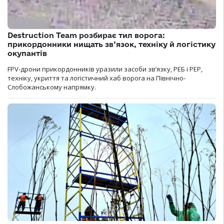
Destruction Team розбирає тил ворога:
прикордонники нищать зв’язок, техніку й логістику
окупантів
FPV-дрони прикордонників уразили засоби зв’язку, РЕБ і РЕР,
техніку, укриття та логістичний хаб ворога на Північно-
Слобожанському напрямку.