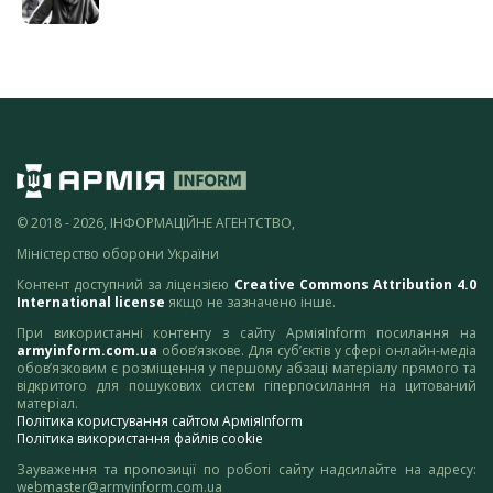
© 2018 - 2026, ІНФОРМАЦІЙНЕ АГЕНТСТВО,
Міністерство оборони України
Контент доступний за ліцензією
Creative Commons Attribution 4.0
International license
якщо не зазначено інше.
При використанні контенту з сайту АрміяInform посилання на
armyinform.com.ua
обов’язкове. Для суб’єктів у сфері онлайн-медіа
обов’язковим є розміщення у першому абзаці матеріалу прямого та
відкритого для пошукових систем гіперпосилання на цитований
матеріал.
Політика користування сайтом АрміяInform
Політика використання файлів cookie
Зауваження та пропозиції по роботі сайту надсилайте на адресу:
webmaster@armyinform.com.ua