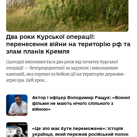
Два роки Курської операції:
перенесення війни на територію рф та
злам планів Кремля
Сьогодні виповнюється два роки від початку Курської
операції — безпрецедентної за задумом і виконанням
кампанії, яка перенесла бойові дії на територію держави-
агресора. Цей крок…
Актор і офіцер Володимир Ращук: «Воєнні
фільми не мають нічого спільного з
війною»
«Це зло має бути переможене»: історія
українця, який пережив російський полон