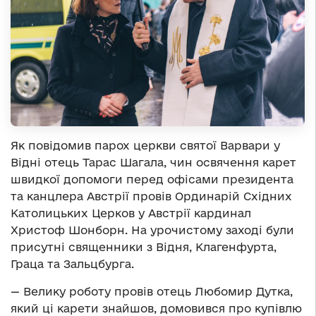
Як повідомив парох церкви святої Варвари у
Відні отець Тарас Шагала, чин освячення карет
швидкої допомоги перед офісами президента
та канцлера Австрії провів Ординарій Східних
Католицьких Церков у Австрії кардинал
Христоф Шонборн. На урочистому заході були
присутні священники з Відня, Клагенфурта,
Граца та Зальцбурга.
— Велику роботу провів отець Любомир Дутка,
який ці карети знайшов, домовився про купівлю