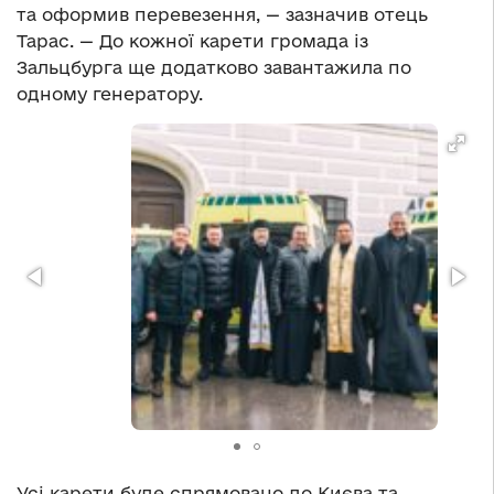
та оформив перевезення, — зазначив отець
Тарас. — До кожної карети громада із
Зальцбурга ще додатково завантажила по
одному генератору.
Усі карети буде спрямовано до Києва та