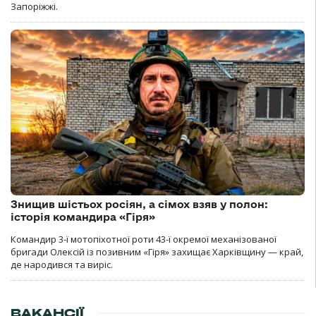
Запоріжжі.
Знищив шістьох росіян, а сімох взяв у полон:
історія командира «Гіря»
Командир 3-ї мотопіхотної роти 43-ї окремої механізованої
бригади Олексій із позивним «Гіря» захищає Харківщину — край,
де народився та виріс.
ВАКАНСІЇ