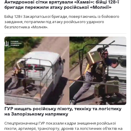
Антидронові сітки врятували «Хамві»: бійці 128-ї
бригади пережили атаку російської «Молнії»
Бійці 128-ї Закарпатської бригади, повертаючись із бойового
завдання, потрапили під атаку російського ударного
безпілотника «Молнія».
ГУР нищать російську піхоту, техніку та логістику
на Запорізькому напрямку
Спецпризначенці ГУР показали кадри знищення російської
піхоти, артилерії, транспорту, дронів та логістичних об’єктів на