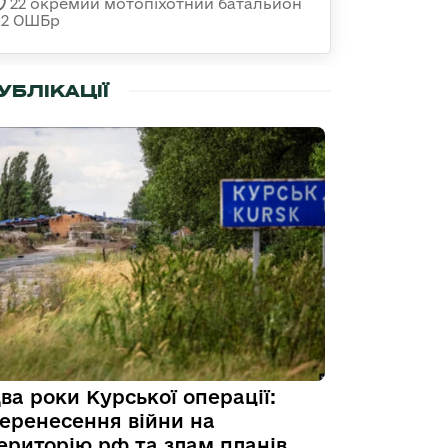
22 окремий мотопіхотний батальйон
92 ОШБр
УБЛІКАЦІЇ
ва роки Курської операції:
еренесення війни на
ериторію рф та злам планів