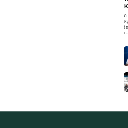
К
С
К
і 
н