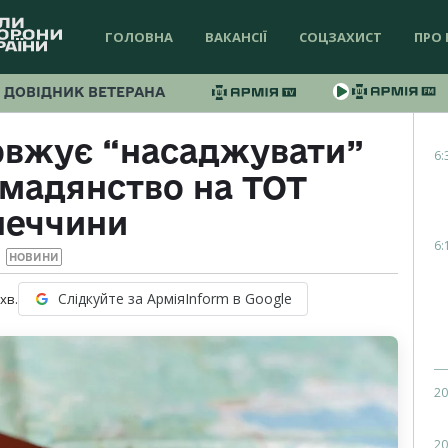
ГОЛОВНА
ВАКАНСІЇ
СОЦЗАХИСТ
ПРО 
ДОВІДНИК ВЕТЕРАНА
овжує “насаджувати”
6:
омадянство на ТОТ
неччини
6:
НОВИНИ
Слідкуйте за АрміяInform в Google
хв.
20
20