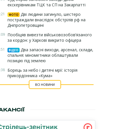
екскерівникам ТЦК та СП на Закарпатті
:21
Дві людини загинуло, шестеро
ФОТО
постраждали внаслідок обстрілів рф на
Дніпропетровщині
:09
Пообіцяв вивезти військовозобов’язаного
за кордон: у Харкові викрито офіцера
:51
Два запасні виходи, арсенал, склади,
ВІДЕО
спальня: мінометники облаштували
позицію під землею
:38
Борець за небо і дитячі мрії: історія
прикордонника «Кума»
ВСІ НОВИНИ
АКАНСІЇ
Стрілець-зенітник