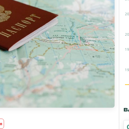
20
20
19
19
В
я