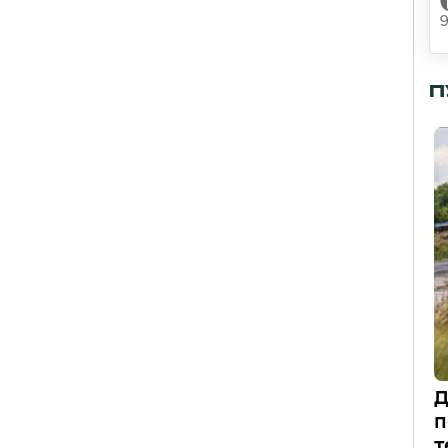
П
Д
п
т