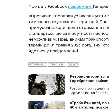
Про це у Facebook
повідомляє
Генерал
«Противник продовжує насаджувати р
тимчасово окупованих територій Донец
примусові заходи щодо отримання вод
стандартом, що за відсутності паспор
неможливим. Працівникам транспорт
термін до 01 травня 2023 року. Тих, хт
йдеться у повідомленні.
STOPRUSSIA
АГРЕСІЯ РФ
ГШ ЗСУ
Ретранслятори вста
ї артбригади забез
Ретранслятор на дев’ятип
ї артилерійської бригад
«Треба йти далі, бо
40-ї артилерійсько