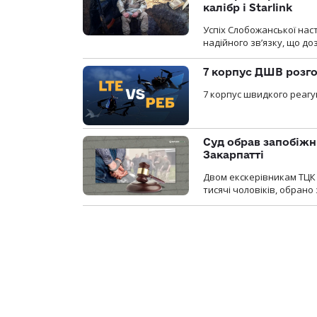
калібр і Starlink
Успіх Слобожанської нас
надійного зв’язку, що д
7 корпус ДШВ розго
7 корпус швидкого реагу
Суд обрав запобіжн
Закарпатті
Двом екскерівникам ТЦК 
тисячі чоловіків, обрано