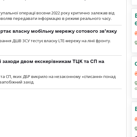
тупальної операції восени 2022 року критично залежав від
озволяв передавати інформацію в режимі реального часу.
ртає власну мобільну мережу сотового зв’язку
вання ДШВ ЗСУ тестує власну LTE-мережу на лінії фронту.
і заходи двом екскерівникам ТЦК та СП на
та СП, яких ДБР викрило на незаконному «списанні» понад
 запобіжний захід.