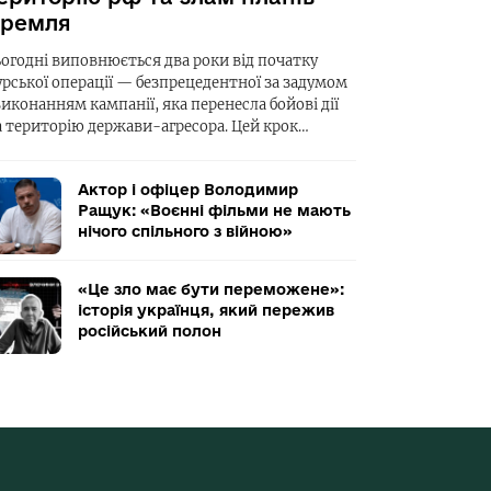
ремля
ьогодні виповнюється два роки від початку
урської операції — безпрецедентної за задумом
виконанням кампанії, яка перенесла бойові дії
а територію держави-агресора. Цей крок…
Актор і офіцер Володимир
Ращук: «Воєнні фільми не мають
нічого спільного з війною»
«Це зло має бути переможене»:
історія українця, який пережив
російський полон