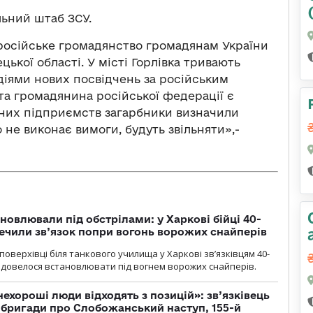
ьний штаб ЗСУ.
осійське громадянство громадянам України
ької області. У місті Горлівка тривають
іями нових посвідчень за російським
та громадянина російської федерації є
них підприємств загарбники визначили
о не виконає вимоги, будуть звільняти»,-
новлювали під обстрілами: у Харкові бійці 40-
печили зв’язок попри вогонь ворожих снайперів
оверхівці біля танкового училища у Харкові зв’язківцям 40-
и довелося встановлювати під вогнем ворожих снайперів.
 нехороші люди відходять з позицій»: зв’язківець
ї бригади про Слобожанський наступ, 155-й