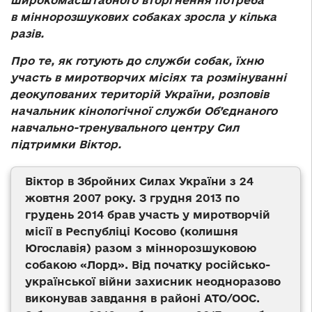
широкомасштабного вторгнення потреба
в міннорозшукових собаках зросла у кілька
разів.
Про те, як готують до служби собак, їхню
участь в миротворчих місіях та розмінуванні
деокупованих територій України, розповів
начальник кінологічної служби Об’єднаного
навчально-тренувального центру Сил
підтримки Віктор.
Віктор в Збройних Силах України з 24
жовтня 2007 року. З грудня 2013 по
грудень 2014 брав участь у миротворчій
місії в Республіці Косово (колишня
Югославія) разом з міннорозшуковою
собакою
«
Лорд
».
Від початку російсько-
української війни захисник неодноразово
виконував завдання в районі АТО/ООС.