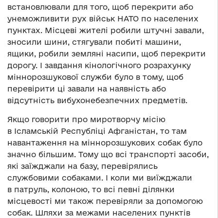
встановлювали для того, щоб перекрити або
унеможливити рух військ НАТО по населених
пунктах. Місцеві жителі робили штучні завали,
зносили шини, стягували побиті машини,
ящики, робили земляні насипи, щоб перекрити
дорогу. І завдання кінологічного розрахунку
міннорозшукової служби було в тому, щоб
перевірити ці завали на наявність або
відсутність вибухонебезпечних предметів.
Якщо говорити про миротворчу місію
в Ісламській Республіці Афганістан, то там
навантаження на міннорозшукових собак було
значно більшим. Тому що всі транспорті засоби,
які заїжджали на базу, перевірялись
службовими собаками. І коли ми виїжджали
в патруль, колоною, то всі певні ділянки
місцевості ми також перевіряли за допомогою
собак. Шляхи за межами населених пунктів