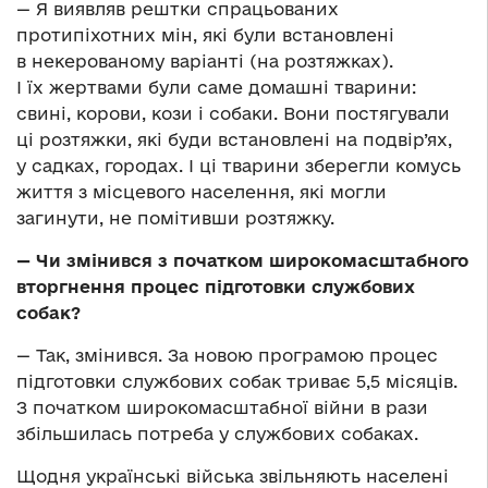
— Я виявляв рештки спрацьованих
протипіхотних мін, які були встановлені
в некерованому варіанті (на розтяжках).
І їх жертвами були саме домашні тварини:
свині, корови, кози і собаки. Вони постягували
ці розтяжки, які буди встановлені на подвір’ях,
у садках, городах. І ці тварини зберегли комусь
життя з місцевого населення, які могли
загинути, не помітивши розтяжку.
— Чи змінився з початком широкомасштабного
вторгнення процес підготовки службових
собак?
— Так, змінився. За новою програмою процес
підготовки службових собак триває 5,5 місяців.
З початком широкомасштабної війни в рази
збільшилась потреба у службових собаках.
Щодня українські війська звільняють населені