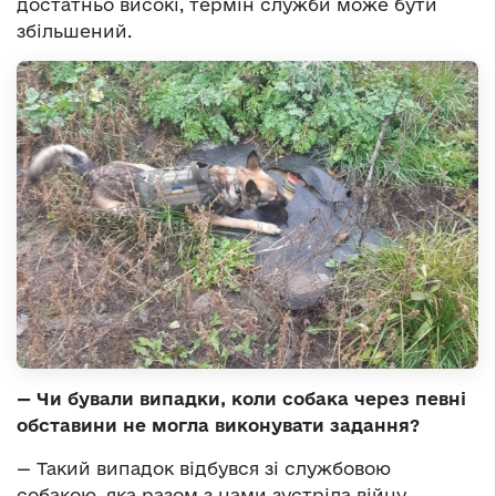
достатньо високі, термін служби може бути
збільшений.
— Чи бували випадки, коли собака через певні
обставини не могла виконувати задання?
— Такий випадок відбувся зі службовою
собакою, яка разом з нами зустріла війну