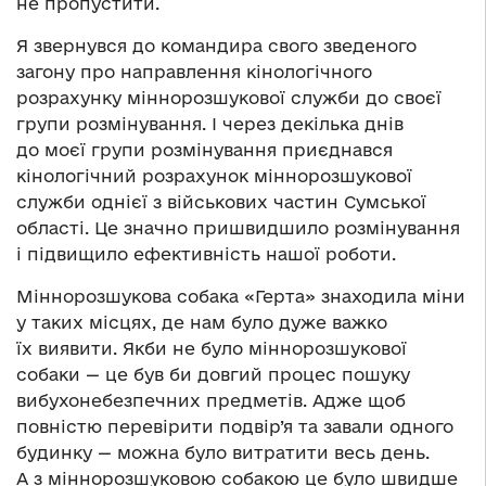
не пропустити.
Я звернувся до командира свого зведеного
загону про направлення кінологічного
розрахунку міннорозшукової служби до своєї
групи розмінування. І через декілька днів
до моєї групи розмінування приєднався
кінологічний розрахунок міннорозшукової
служби однієї з військових частин Сумської
області. Це значно пришвидшило розмінування
і підвищило ефективність нашої роботи.
Міннорозшукова собака «Герта» знаходила міни
у таких місцях, де нам було дуже важко
їх виявити. Якби не було міннорозшукової
собаки — це був би довгий процес пошуку
вибухонебезпечних предметів. Адже щоб
повністю перевірити подвір’я та завали одного
будинку — можна було витратити весь день.
А з міннорозшуковою собакою це було швидше