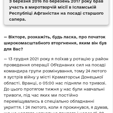
З березня 2016 по березень 2017 року брав
участь в миротворчій місії в Ісламській
Республіці Афганістан на посаді старшого
сапера.
— Вікторе, розкажіть, будь ласка, про початок
широкомасштабного вторгнення, яким він був
для Вас?
— 13 грудня 2021 року я поїхав у ротацію у район
проведення операції Об’єднаних сил на посаді
командира групи розмінування, тому 24 лютого
я зустрів війну у місті Краматорськ Донецької
області. Вранці, о 05:00 нас підняли по тривозі.
До цього протягом тижня у нас були навчальні
тривоги, під час яких ми постійно
переміщувались в спеціально обладнанні
укриття. І 24 лютого, коли я прокинувся, я думав,