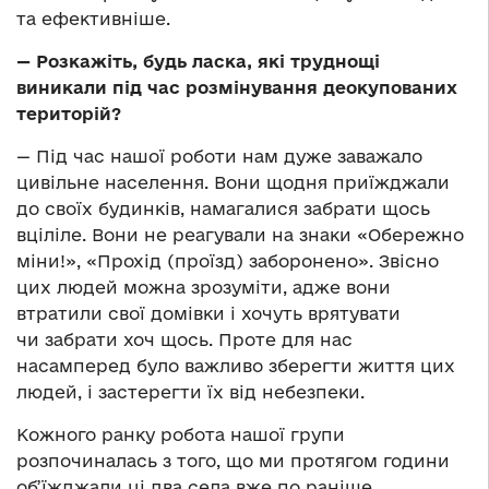
та ефективніше.
— Розкажіть, будь ласка, які труднощі
виникали під час розмінування деокупованих
територій?
— Під час нашої роботи нам дуже заважало
цивільне населення. Вони щодня приїжджали
до своїх будинків, намагалися забрати щось
вціліле. Вони не реагували на знаки «Обережно
міни!», «Прохід (проїзд) заборонено». Звісно
цих людей можна зрозуміти, адже вони
втратили свої домівки і хочуть врятувати
чи забрати хоч щось. Проте для нас
насамперед було важливо зберегти життя цих
людей, і застерегти їх від небезпеки.
Кожного ранку робота нашої групи
розпочиналась з того, що ми протягом години
об’їжджали ці два села вже по раніше