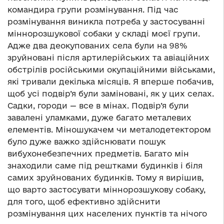
командира групи розмінування. Під час
розмінування виникла потреба у застосуванні
міннорозшукової собаки у складі моєї групи.
Адже два деокупованих села були на 98%
зруйновані після артилерійських та авіаційних
обстрілів російськими окупаційними військами,
які тривали декілька місяців. Я вперше побачив,
щоб усі подвір’я були заміновані, як у цих селах.
Садки, городи — все в мінах. Подвір’я були
завалені уламками, дуже багато металевих
елементів. Міношукачем чи металодетектором
було дуже важко здійснювати пошук
вибухонебезпечних предметів. Багато мін
знаходили саме під рештками будинків і біля
самих зруйнованих будинків. Тому я вирішив,
що варто застосувати міннорозшукову собаку,
для того, щоб ефективно здійснити
розмінування цих населених пунктів та нічого