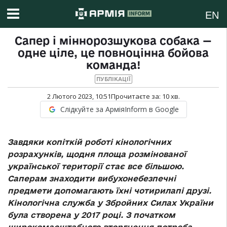
EN
Сапер і міннорозшукова собака —
одне ціле, це повноцінна бойова
команда!
ПУБЛІКАЦІЇ
2 Лютого 2023, 10:51
Прочитаєте за:
10
хв.
Слідкуйте за АрміяInform в Google
Завдяки копіткій роботі кінологічних
розрахунків, щодня площа розмінованої
української території стає все більшою.
Саперам знаходити вибухонебезпечні
предмети допомагають їхні чотирилапі друзі.
Кінологічна служба у Збройних Силах України
була створена у 2017 році. З початком