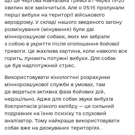
що це чергова навчальна тривога і через 15-20
хвилин все закінчиться. Але о 05:15 пролунали
перші вибухи на території військового
аеродрому. У складі нашого зведеного загону
розмінування (мінування) були дві
міннорозшукові собаки, яких ми забрали
з собою в укриття після оголошення бойової
тривоги. Це жахлива картина, коли навколо все
горить, лунають потужні вибухи. Для собак
це був надпотужний стрес.
Використовувати кінологічні розрахунки
міннорозшукової служби в умовах, там
де ведеться активна фаза бойових дій,
недоцільно. Адже для собак звуки вибухів
боєприпасів різного калібру — це сильний
подразник на їхню психіку та слуховий
аналізатор. Тому найкраще використовувати
собак вже на деокуваних територіях.