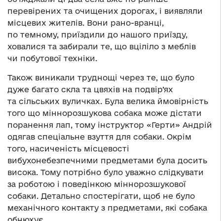
перевірених та очищених дорогах, і виявляли
місцевих жителів. Вони рано-вранці,
по темному, приїздили до нашого приїзду,
ховалися та забирали те, що вціліло з меблів
чи побутової техніки.
Також виникали труднощі через те, що було
дуже багато скла та цвяхів на подвір’ях
та сільських вуличках. Була велика ймовірність
того що міннорозшукова собака може дістати
поранення лап, тому інструктор «Герти» Андрій
одягав спеціальне взуття для собаки. Окрім
того, насиченість місцевості
вибухонебезпечними предметами була досить
висока. Тому потрібно було уважно слідкувати
за роботою і поведінкою міннорозшукової
собаки. Детально спостерігати, щоб не було
механічного контакту з предметами, які собака
обнюхує.