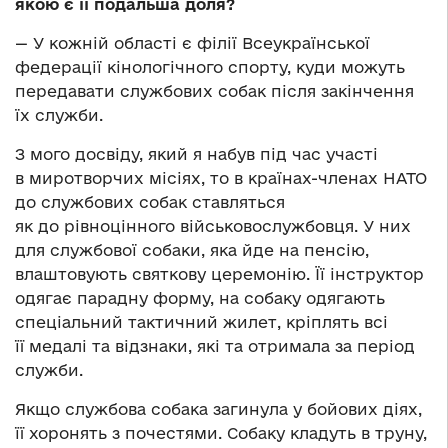
якою є її подальша доля?
— У кожній області є філії Всеукраїнської
федерації кінологічного спорту, куди можуть
передавати службових собак після закінчення
їх служби.
З мого досвіду, який я набув під час участі
в миротворчих місіях, то в країнах-членах НАТО
до службових собак ставляться
як до рівноцінного військовослужбовця. У них
для службової собаки, яка йде на пенсію,
влаштовують святкову церемонію. Її інструктор
одягає парадну форму, на собаку одягають
спеціальний тактичний жилет, кріплять всі
її медалі та відзнаки, які та отримала за період
служби.
Якщо службова собака загинула у бойових діях,
її хоронять з почестями. Собаку кладуть в труну,