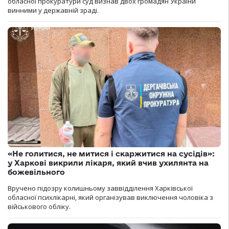
обласної прокуратури суд визнав двох громадян України
винними у державній зраді.
«Не голитися, не митися і скаржитися на сусідів»:
у Харкові викрили лікаря, який вчив ухилянта на
божевільного
Вручено підозру колишньому заввідділення Харківської
обласної психлікарні, який організував виключення чоловіка з
військового обліку.