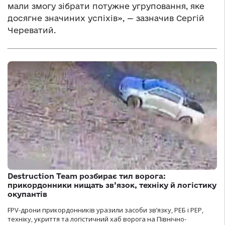
мали змогу зібрати потужне угруповання, яке
досягне значиних успіхів», — зазначив Сергій
Череватий.
Destruction Team розбирає тил ворога:
прикордонники нищать зв’язок, техніку й логістику
окупантів
FPV-дрони прикордонників уразили засоби зв’язку, РЕБ і РЕР,
техніку, укриття та логістичний хаб ворога на Північно-