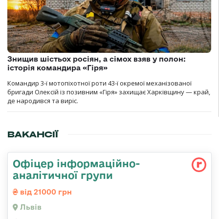
Знищив шістьох росіян, а сімох взяв у полон:
історія командира «Гіря»
Командир 3-ї мотопіхотної роти 43-ї окремої механізованої
бригади Олексій із позивним «Гіря» захищає Харківщину — край,
де народився та виріс.
ВАКАНСІЇ
Офіцер інформаційно-
аналітичної групи
від 21000 грн
Львів