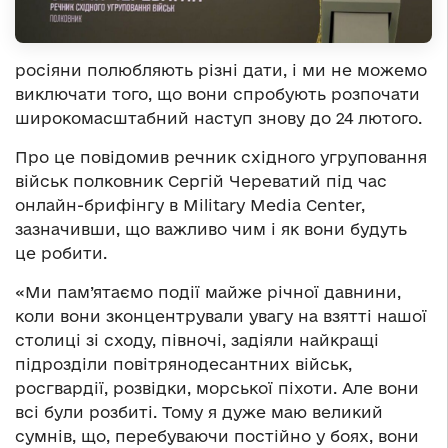
росіяни полюбляють різні дати, і ми не можемо
виключати того, що вони спробують розпочати
широкомасштабний наступ знову до 24 лютого.
Про це повідомив речник східного угруповання
військ полковник Сергій Череватий під час
онлайн-брифінгу в Military Media Center,
зазначивши, що важливо чим і як вони будуть
це робити.
«Ми пам’ятаємо події майже річної давнини,
коли вони зконцентрували увагу на взятті нашої
столиці зі сходу, півночі, задіяли найкращі
підрозділи повітрянодесантних військ,
росгвардії, розвідки, морської піхоти. Але вони
всі були розбиті. Тому я дуже маю великий
сумнів, що, перебуваючи постійно у боях, вони