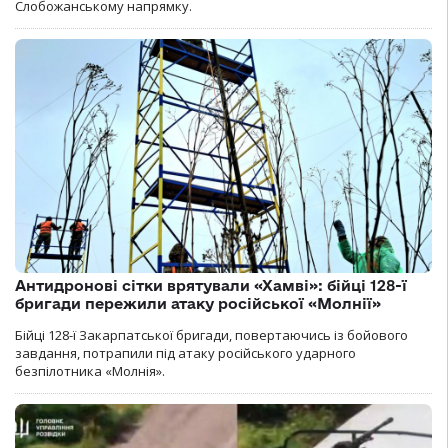
Слобожанському напрямку.
Антидронові сітки врятували «Хамві»: бійці 128-ї
бригади пережили атаку російської «Молнії»
Бійці 128-ї Закарпатської бригади, повертаючись із бойового
завдання, потрапили під атаку російського ударного
безпілотника «Молнія».