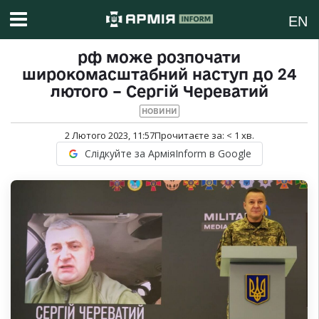
EN
рф може розпочати
широкомасштабний наступ до 24
лютого – Сергій Череватий
НОВИНИ
2 Лютого 2023, 11:57
Прочитаєте за:
< 1
хв.
Слідкуйте за АрміяInform в Google