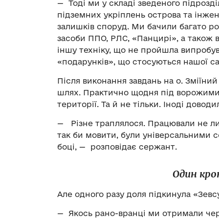
— Тоді ми у складі зведеного підрозд
підземних укріплень острова та інжен
залишків споруд. Ми бачили багато роз
засоби ППО, РЛС, «Панцирі», а також 
іншу техніку, що не пройшла випробу
«подарунків», що стосуються нашої са
Після виконання завдань на о. Зміїн
шлях. Практично щодня під ворожими
території. Та й не тільки. Іноді довод
— Різне траплялося. Працювали не лиш
так би мовити, були універсальними 
боці, — розповідає сержант.
Один кро
Але одного разу доля підкинула «Зевс
— Якось рано-вранці ми отримали черг