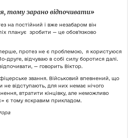
ася, тому зарано відпочивати»
ез на постійний і вже незабаром він
іх планує зробити — це обов’язково
-перше, протез не є проблемою, я користуюся
о-друге, відчуваю в собі силу боротися далі.
відпочивати, — говорить Віктор.
іцерське звання. Військовий впевнений, що
ли не відступають, для них немає нічого
нення, втратити кінцівку, але неможливо
вс» є тому яскравим прикладом.
тора