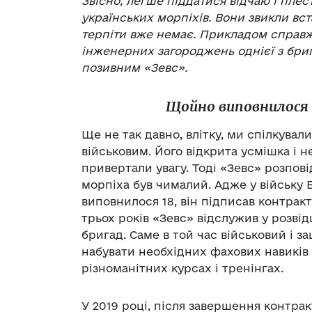
Звісно, легше піддатися відчаю і плест
українських морпіхів. Вони звикли вста
терпіти вже немає. Прикладом справж
інженерних загороджень однієї з бриг
позивним «Зевс».
Щойно виповнилося 
Ще не так давно, влітку, ми спілкува
військовим. Його відкрита усмішка і 
привертали увагу. Тоді «Зевс» розпові
морпіха був чималий. Адже у війську В
виповнилося 18, він підписав контрак
трьох років «Зевс» відслужив у розвід
бригад. Саме в той час військовий і 
набувати необхідних фахових навиків — 
різноманітних курсах і тренінгах.
У 2019 році, після завершення контрак