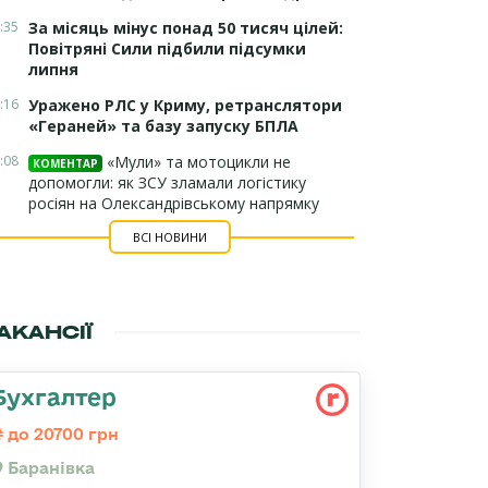
:35
За місяць мінус понад 50 тисяч цілей:
Повітряні Сили підбили підсумки
липня
:16
Уражено РЛС у Криму, ретранслятори
«Гераней» та базу запуску БПЛА
:08
«Мули» та мотоцикли не
КОМЕНТАР
допомогли: як ЗСУ зламали логістику
росіян на Олександрівському напрямку
ВСІ НОВИНИ
АКАНСІЇ
Бухгалтер
до 20700 грн
Баранівка