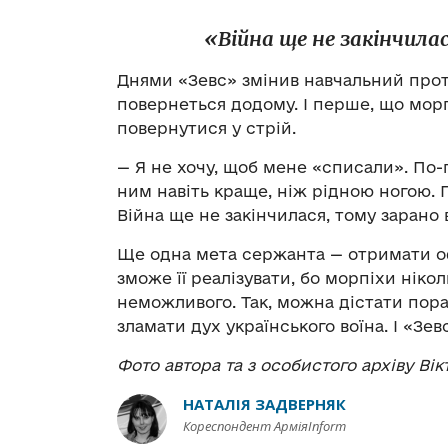
«Війна ще не закінчил
Днями «Зевс» змінив навчальний прот
повернеться додому. І перше, що морп
повернутися у стрій.
— Я не хочу, щоб мене «списали». По
ним навіть краще, ніж рідною ногою. П
Війна ще не закінчилася, тому зарано 
Ще одна мета сержанта — отримати оф
зможе її реалізувати, бо морпіхи ніко
неможливого. Так, можна дістати пора
зламати дух українського воїна. І «Зе
Фото автора та з особистого архіву Вік
НАТАЛІЯ ЗАДВЕРНЯК
Кореспондент АрміяInform