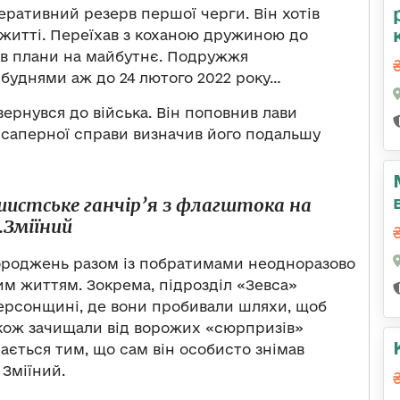
перативний резерв першої черги. Він хотів
 житті. Переїхав з коханою дружиною до
вав плани на майбутнє. Подружжя
буднями аж до 24 лютого 2022 року…
вернувся до війська. Він поповнив лави
ї саперної справи визначив його подальшу
шистське ганчір’я з флагштока на
.Зміїний
ороджень разом із побратимами неодноразово
им життям. Зокрема, підрозділ «Зевса»
Херсонщині, де вони пробивали шляхи, щоб
акож зачищали від ворожих «сюрпризів»
ється тим, що сам він особисто знімав
 Зміїний.