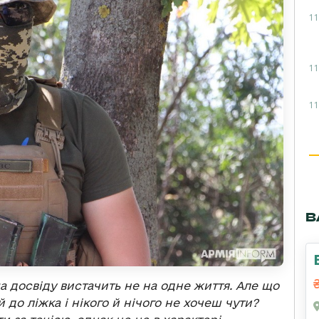
11
11
11
В
ма досвіду вистачить не на одне життя. Але що
до ліжка і нікого й нічого не хочеш чути?