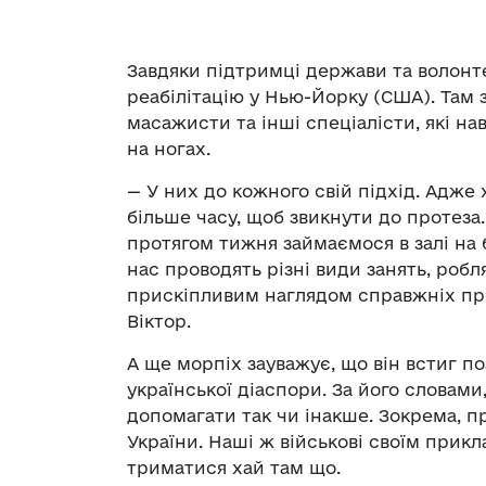
Завдяки підтримці держави та волонт
реабілітацію у Нью-Йорку (США). Там
масажисти та інші спеціалісти, які н
на ногах.
— У них до кожного свій підхід. Адже х
більше часу, щоб звикнути до протеза
протягом тижня займаємося в залі на 
нас проводять різні види занять, робл
прискіпливим наглядом справжніх про
Віктор.
А ще морпіх зауважує, що він встиг 
української діаспори. За його словами
допомагати так чи інакше. Зокрема, п
України. Наші ж військові своїм прик
триматися хай там що.