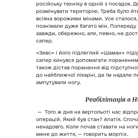
російську техніку в одній з посадок. 
розмінувати територію. Треба було йт
всіяна ворожими мінами. Усе сталося,
познімали дуже багато мін. Попереду
завжди, обережно, але, певно, не дос
сапер.
«Зевс» і його підлеглий «Шаман» піді
сапер кинувся допомагати пораненим 
також дістав поранення від підступно
до найближчої лікарні, де їм надали 
ампутували ногу.
Реабілітація в 
— Того ж дня на вертольоті нас відп
операцій. Який був стан? Апатія. Споча
ненадовго. Коли почав ставати на но
мене до життя, — говорить морпіх.