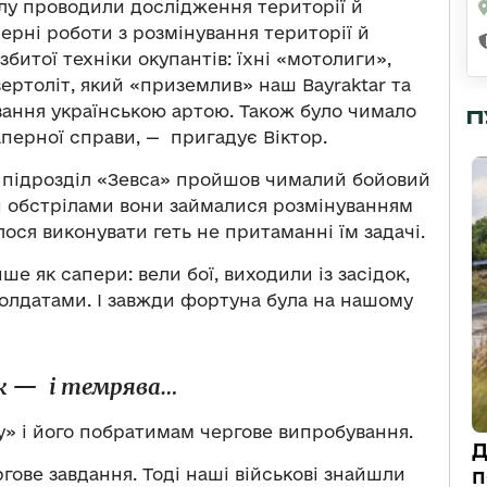
ілу проводили дослідження території й
ерні роботи з розмінування території й
битої техніки окупантів: їхні «мотолиги»,
вертоліт, який «приземлив» наш Bayraktar та
вання українською артою. Також було чимало
П
перної справи, — пригадує Віктор.
ий підрозділ «Зевса» пройшов чималий бойовий
 обстрілами вони займалися розмінуванням
илося виконувати геть не притаманні їм задачі.
е як сапери: вели бої, виходили із засідок,
солдатами. І завжди фортуна була на нашому
к
—
і темрява…
у» і його побратимам чергове випробування.
Д
ове завдання. Тоді наші військові знайшли
п