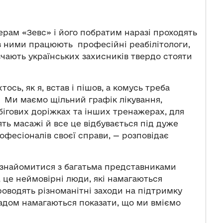
ерам «Зевс» і його побратим наразі проходять
 з ними працюють професійні реабілітологи,
авчають українських захисників твердо стояти
тось, як я, встав і пішов, а комусь треба
. Ми маємо щільний графік лікування,
бігових доріжках та інших тренажерах, для
ять масажі й все це відбувається під дуже
фесіоналів своєї справи, — розповідає
познайомитися з багатьма представниками
, це неймовірні люди, які намагаються
роводять різноманітні заходи на підтримку
ладом намагаються показати, що ми вміємо