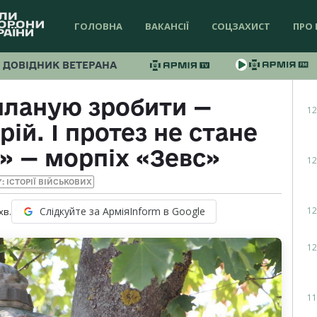
ГОЛОВНА
ВАКАНСІЇ
СОЦЗАХИСТ
ПРО 
ДОВІДНИК ВЕТЕРАНА
планую зробити —
12
ій. І протез не стане
і» — морпіх «Зевс»
12
Y: ІСТОРІЇ ВІЙСЬКОВИХ
12
Слідкуйте за АрміяInform в Google
хв.
12
11