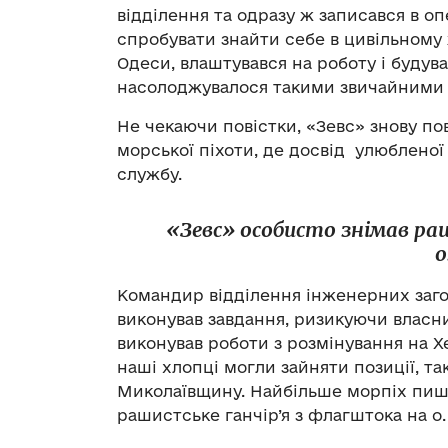
відділення та одразу ж записався в о
спробувати знайти себе в цивільному
Одеси, влаштувався на роботу і буду
насолоджувалося такими звичайними 
Не чекаючи повістки, «Зевс» знову по
морської піхоти, де досвід улюблено
службу.
«Зевс» особисто знімав ра
о
Командир відділення інженерних заг
виконував завдання, ризикуючи власн
виконував роботи з розмінування на 
наші хлопці могли зайняти позиції, т
Миколаївщину. Найбільше морпіх пиша
рашистське ганчір’я з флагштока на о.