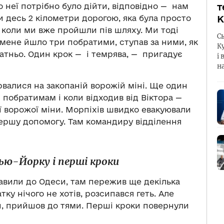
До неї потрібно було дійти, відповідно — нам
т
и десь 2 кілометри дорогою, яка була просто
К
 коли ми вже пройшли пів шляху. Ми тоді
С
 мене йшло три побратими, ступав за ними, як
К
татньо. Один крок — і темрява, — пригадує
і 
н
рвалися на закопаній ворожій міні. Ще один
побратимам і коли відходив від Віктора —
ї ворожої міни. Морпіхів швидко евакуювали
першу допомогу. Там командиру відділення
Нью-Йорку і перші кроки
равили до Одеси, там пережив ще декілька
тку нічого не хотів, розсипався геть. Але
ги, прийшов до тями. Перші кроки повернули