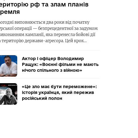
ериторію рф та злам планів
ремля
ьогодні виповнюється два роки від початку
урської операції — безпрецедентної за задумом
виконанням кампанії, яка перенесла бойові дії
а територію держави-агресора. Цей крок…
Актор і офіцер Володимир
Ращук: «Воєнні фільми не мають
нічого спільного з війною»
«Це зло має бути переможене»:
історія українця, який пережив
російський полон