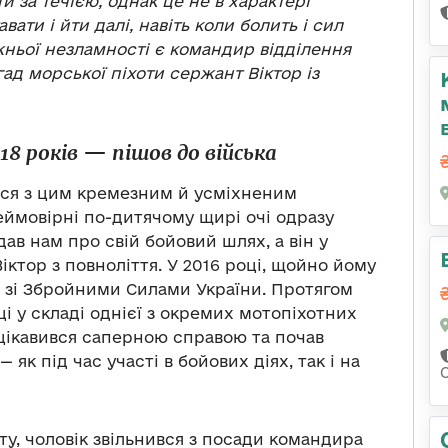
и за течією, однак це не в характері
вати і йти далі, навіть коли болить і сил
ньої незламності є командир відділення
ад морської піхоти сержант Віктор із
18 років
—
пішов до війська
лися з цим кремезним й усміхненим
неймовірні по-дитячому щирі очі одразу
дав нам про свій бойовий шлях, а він у
іктор з повноліття. У 2016 році, щойно йому
т зі Збройними Силами України. Протягом
ці у складі однієї з окремих мотопіхотних
зацікавився саперною справою та почав
як під час участі в бойових діях, так і на
ту, чоловік звільнився з посади командира