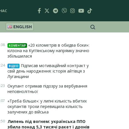
НАС
ENGLISH
:38
«20 кілометрів в обидва боки»:
КОМЕНТАР
кілзона на Куп’янському напрямку значно
збільшилася
:24
Підписав мотиваційний контракт у
ВІДЕО
свій день народження: історія айтівця з
Луганщини
:23
Окупант отримав підозру за вербування
неповнолітньої
:07
«Треба більше»: у липні кількість вбитих
окупантів трохи перевищила кількість
залучених до війська
:50
Липень під вогнем: українська ППО
збила понад 5,3 тисячі ракет і дронів