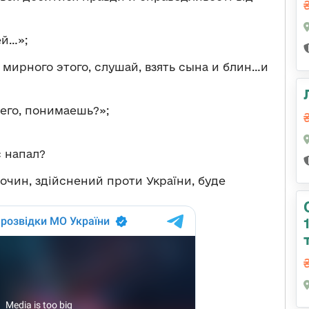
ей…»;
 мирного этого, слушай, взять сына и блин…и
чего, понимаешь?»;
с напал?
очин, здійснений проти України, буде