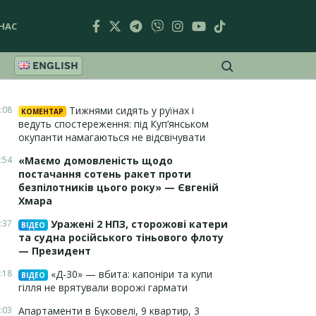
НАС
ENGLISH
:08
Тижнями сидять у руїнах і
КОМЕНТАР
ведуть спостереження: під Куп’янськом
окупанти намагаються не відсвічувати
:54
«Маємо домовленість щодо
постачання сотень ракет проти
безпілотників цього року» — Євгеній
Хмара
:37
Уражені 2 НПЗ, сторожові катери
ВІДЕО
та судна російського тіньового флоту
— Президент
:18
«Д-30» — вбита: капоніри та купи
ВІДЕО
гілля не врятували ворожі гармати
:03
Апартаменти в Буковелі, 9 квартир, 3