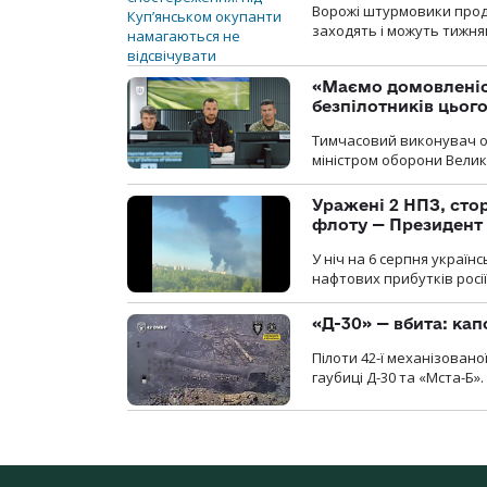
Ворожі штурмовики продо
заходять і можуть тижням
«Маємо домовленіс
безпілотників цьог
Тимчасовий виконувач об
міністром оборони Велико
Уражені 2 НПЗ, сто
флоту — Президент
У ніч на 6 серпня україн
нафтових прибутків росії
«Д-30» — вбита: кап
Пілоти 42-ї механізовано
гаубиці Д-30 та «Мста-Б».