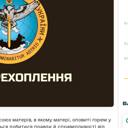
9:
9:
9:
В
оюз матерів, в якому матері, оповиті горем у
ються добитися правди й справедливості від