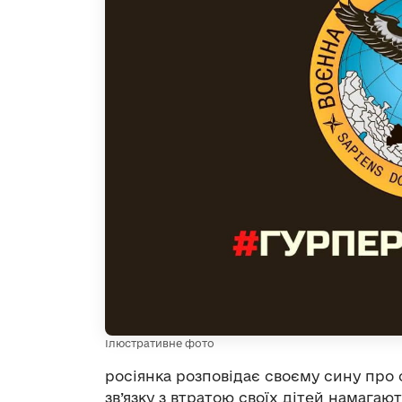
Ілюстративне фото
росіянка розповідає своєму сину про с
зв’язку з втратою своїх дітей намага