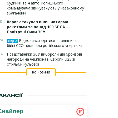
будинки та 4 авто: колишнього
командувача звинувачують у незаконному
збагаченні
47
Ворог атакував вночі чотирма
ракетами та понад 100 БПЛА —
Повітряні Сили ЗСУ
29
Відмовився здатися — знищили:
ВІДЕО
бійці ССО провчили російського упертюха
14
Представники ЗСУ вибороли дві бронзові
нагороди на чемпіонаті Європи U23 зі
стрільби кульової
ВСІ НОВИНИ
АКАНСІЇ
Снайпер