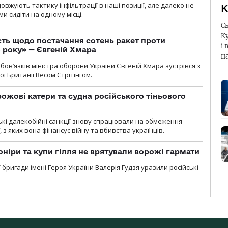
вжують тактику інфільтрації в наші позиції, але далеко не
К
и сидіти на одному місці.
С
К
ть щодо постачання сотень ракет проти
і 
о року» — Євгеній Хмара
н
ов’язків міністра оборони України Євгеній Хмара зустрівся з
ї Британії Весом Стрітінгом.
рожові катери та судна російського тіньового
ські далекобійні санкції знову спрацювали на обмеження
, з яких вона фінансує війну та вбивства українців.
оніри та купи гілля не врятували ворожі гармати
ї бригади імені Героя України Валерія Гудзя уразили російські