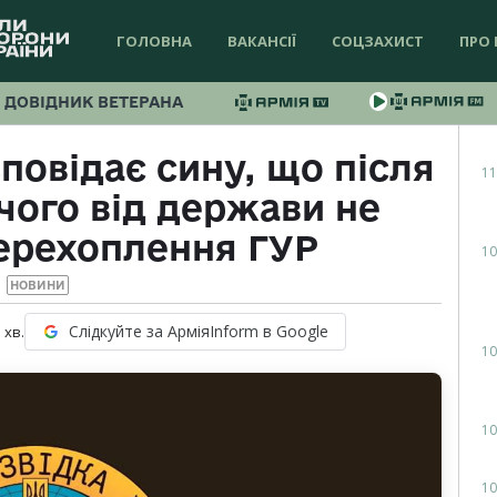
ГОЛОВНА
ВАКАНСІЇ
СОЦЗАХИСТ
ПРО 
ДОВІДНИК ВЕТЕРАНА
повідає сину, що після
11
ічого від держави не
ерехоплення ГУР
10
НОВИНИ
Слідкуйте за АрміяInform в Google
1
хв.
10
10
10