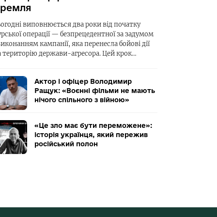
ремля
ьогодні виповнюється два роки від початку
урської операції — безпрецедентної за задумом
виконанням кампанії, яка перенесла бойові дії
а територію держави-агресора. Цей крок…
Актор і офіцер Володимир
Ращук: «Воєнні фільми не мають
нічого спільного з війною»
«Це зло має бути переможене»:
історія українця, який пережив
російський полон