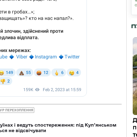
П
ГУР ПЕРЕХОПЛЕННЯ
Д
уїнах і ведуть спостереження: під Куп’янськом
п
ся не відсвічувати
т