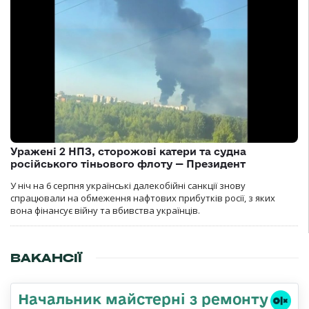
Уражені 2 НПЗ, сторожові катери та судна
російського тіньового флоту — Президент
У ніч на 6 серпня українські далекобійні санкції знову
спрацювали на обмеження нафтових прибутків росії, з яких
вона фінансує війну та вбивства українців.
ВАКАНСІЇ
Начальник майстеpні з ремонту