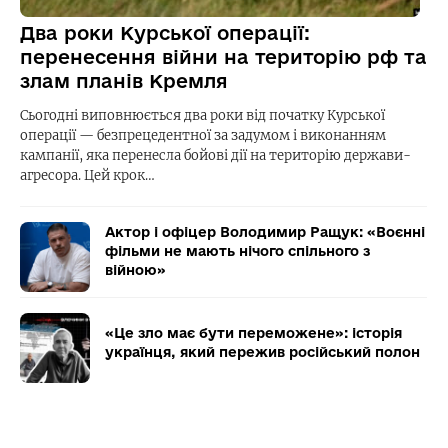
Два роки Курської операції:
перенесення війни на територію рф та
злам планів Кремля
Сьогодні виповнюється два роки від початку Курської
операції — безпрецедентної за задумом і виконанням
кампанії, яка перенесла бойові дії на територію держави-
агресора. Цей крок…
Актор і офіцер Володимир Ращук: «Воєнні
фільми не мають нічого спільного з
війною»
«Це зло має бути переможене»: історія
українця, який пережив російський полон