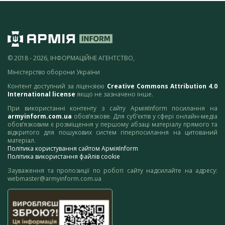
© 2018 - 2026, ІНФОРМАЦІЙНЕ АГЕНТСТВО,
Міністерство оборони України
Контент доступний за ліцензією
Creative Commons Attribution 4.0
International license
якщо не зазначено інше.
При використанні контенту з сайту АрміяInform посилання на
armyinform.com.ua
обов’язкове. Для суб’єктів у сфері онлайн-медіа
обов’язковим є розміщення у першому абзаці матеріалу прямого та
відкритого для пошукових систем гіперпосилання на цитований
матеріал.
Політика користування сайтом АрміяInform
Політика використання файлів cookie
Зауваження та пропозиції по роботі сайту надсилайте на адресу:
webmaster@armyinform.com.ua