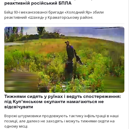
реактивній російський БПЛА
Бійці 93-ї механізованої бригади «Холодний Яр» збили
реактивний «Шахед» у Краматорському районі.
Тижнями сидять у руїнах і ведуть спостереження:
під Куп’янськом окупанти намагаються не
відсвічувати
Ворожі штурмовики продовжують тактику інфільтрації в наші
позиції, але далеко не заходять і можуть тижнями сидіти на
одному місці.