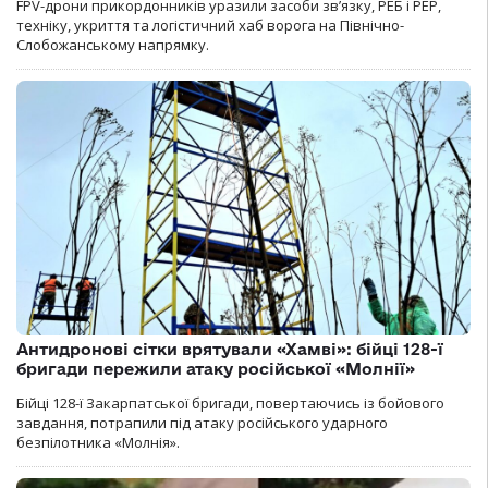
FPV-дрони прикордонників уразили засоби зв’язку, РЕБ і РЕР,
техніку, укриття та логістичний хаб ворога на Північно-
Слобожанському напрямку.
Антидронові сітки врятували «Хамві»: бійці 128-ї
бригади пережили атаку російської «Молнії»
Бійці 128-ї Закарпатської бригади, повертаючись із бойового
завдання, потрапили під атаку російського ударного
безпілотника «Молнія».