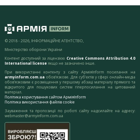
© 2018 - 2026, ІНФОРМАЦІЙНЕ АГЕНТСТВО,
Міністерство оборони України
Контент доступний за ліцензією
Creative Commons Attribution 4.0
International license
якщо не зазначено інше.
При використанні контенту з сайту АрміяInform посилання на
armyinform.com.ua
обов’язкове. Для суб’єктів у сфері онлайн-медіа
обов’язковим є розміщення у першому абзаці матеріалу прямого та
відкритого для пошукових систем гіперпосилання на цитований
матеріал.
Політика користування сайтом АрміяInform
Політика використання файлів cookie
Зауваження та пропозиції по роботі сайту надсилайте на адресу:
webmaster@armyinform.com.ua