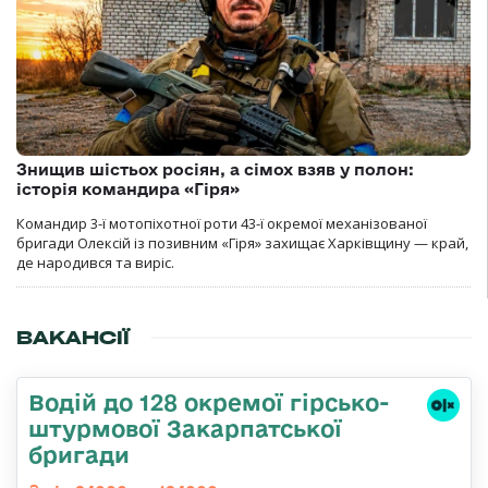
Знищив шістьох росіян, а сімох взяв у полон:
історія командира «Гіря»
Командир 3-ї мотопіхотної роти 43-ї окремої механізованої
бригади Олексій із позивним «Гіря» захищає Харківщину — край,
де народився та виріс.
ВАКАНСІЇ
Водій до 128 окремої гірсько-
штурмової Закарпатської
бригади