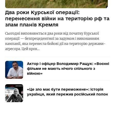
Два роки Курської операції:
перенесення війни на територію рф та
злам планів Кремля
Сьогодні виповнюється два роки від початку Курської
операції — безпрецедентної за задумом і виконанням
кампанії, яка перенесла бойові дії на територію держави-
агресора. Цей крок…
Актор і офіцер Володимир Ращук: «Воєнні
фільми не мають нічого спільного з
війною»
«Це зло має бути переможене»: історія
українця, який пережив російський полон