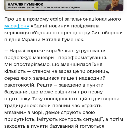
Про це в прямому ефірі загальнонаціонального
марафону
«Єдині новини» повідомила
керівниця об’єднаного пресцентру Сил оборони
півдня України Наталія Гуменюк.
— Наразі вороже корабельне угруповання
продовжує маневри і переформатування.
Ми спостерігаємо, що зменшилася їхня
кількість — станом на зараз це 10 одиниць,
серед яких залишився лише 1 надводний
ракетоносій. Решта — заведено в пункти
базування, що може свідчити про певну
підготовку. Таку послідовність дій є для ворога
традиційною: вони певний час «грають
м’язами» в морі, демонструють свою
присутність, імітують контроль ситуації, а потім
заходять в пункти базування й готуються