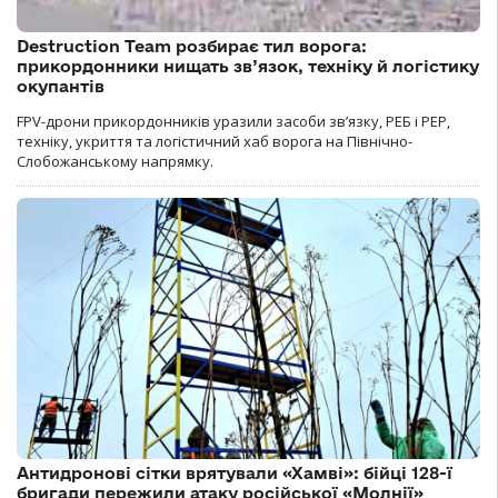
Destruction Team розбирає тил ворога:
прикордонники нищать зв’язок, техніку й логістику
окупантів
FPV-дрони прикордонників уразили засоби зв’язку, РЕБ і РЕР,
техніку, укриття та логістичний хаб ворога на Північно-
Слобожанському напрямку.
Антидронові сітки врятували «Хамві»: бійці 128-ї
бригади пережили атаку російської «Молнії»