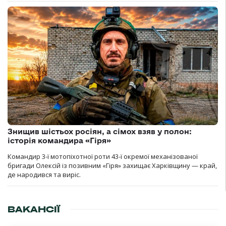
Знищив шістьох росіян, а сімох взяв у полон:
історія командира «Гіря»
Командир 3-ї мотопіхотної роти 43-ї окремої механізованої
бригади Олексій із позивним «Гіря» захищає Харківщину — край,
де народився та виріс.
ВАКАНСІЇ