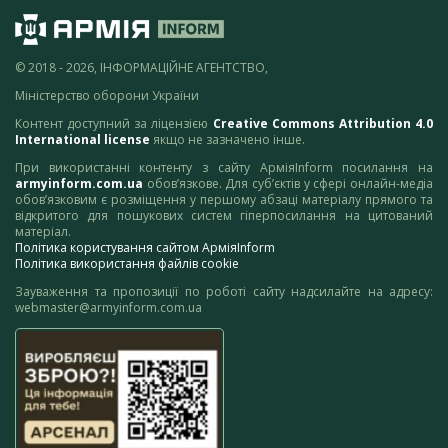
© 2018 - 2026, ІНФОРМАЦІЙНЕ АГЕНТСТВО,
Міністерство оборони України
Контент доступний за ліцензією
Creative Commons Attribution 4.0
International license
якщо не зазначено інше.
При використанні контенту з сайту АрміяInform посилання на
armyinform.com.ua
обов’язкове. Для суб’єктів у сфері онлайн-медіа
обов’язковим є розміщення у першому абзаці матеріалу прямого та
відкритого для пошукових систем гіперпосилання на цитований
матеріал.
Політика користування сайтом АрміяInform
Політика використання файлів cookie
Зауваження та пропозиції по роботі сайту надсилайте на адресу:
webmaster@armyinform.com.ua