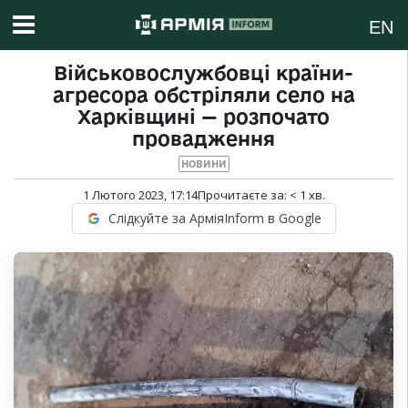
EN
Військовослужбовці країни-
агресора обстріляли село на
Харківщині — розпочато
провадження
НОВИНИ
1 Лютого 2023, 17:14
Прочитаєте за:
< 1
хв.
Слідкуйте за АрміяInform в Google