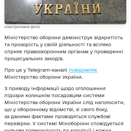
Ілюстративне фото
Міністерство оборони демонструє відкритість
та прозорість у своїй діяльності та всіляко
сприяє правоохоронним органам у проведенні
процесуальних заходів.
Про це у Telegram-каналі
повідомляє
Міністерство оборони України.
З приводу інформації щодо оголошення
підозри колишнім посадовцям системи
Міністерства оборони України слід наголосити,
що у оборонному відомстві, зі свого боку,
за даними фактами проводяться службові
перевірки. У системі Міноборони сповідується
нульова толерантність до корупції і кожна