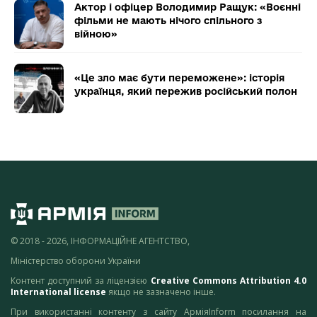
Актор і офіцер Володимир Ращук: «Воєнні
фільми не мають нічого спільного з
війною»
«Це зло має бути переможене»: історія
українця, який пережив російський полон
© 2018 - 2026, ІНФОРМАЦІЙНЕ АГЕНТСТВО,
Міністерство оборони України
Контент доступний за ліцензією
Creative Commons Attribution 4.0
International license
якщо не зазначено інше.
При використанні контенту з сайту АрміяInform посилання на