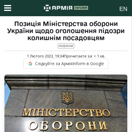
EN
Позиція Міністерства оборони
України щодо оголошення підозри
колишнім посадовцям
НОВИНИ
1 Лютого 2023, 19:34
Прочитаєте за:
< 1
хв.
Слідкуйте за АрміяInform в Google