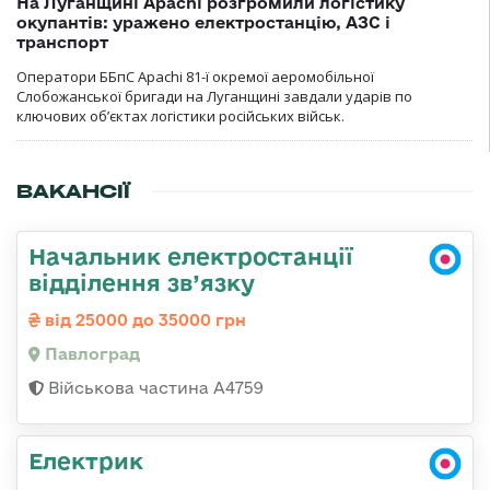
На Луганщині Apachi розгромили логістику
окупантів: уражено електростанцію, АЗС і
транспорт
Оператори ББпС Apachi 81-ї окремої аеромобільної
Слобожанської бригади на Луганщині завдали ударів по
ключових об’єктах логістики російських військ.
ВАКАНСІЇ
Начальник електростанції
відділення зв’язку
від 25000 до 35000 грн
Павлоград
Військова частина А4759
Електрик