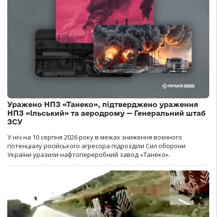
Уражено НПЗ «Танеко», підтверджено ураження
НПЗ «Ільський» та аеродрому — Генеральний штаб
ЗСУ
У ніч на 10 серпня 2026 року в межах зниження воєнного
потенціалу російського агресора підрозділи Сил оборони
України уразили нафтопереробний завод «Танеко».