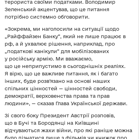
терориста своїми податками. Володимир
Зеленський акцентував, що це питання
потрібно системно обговорити.
«Зокрема, ми наголосили на ситуації щодо
„Райффайзен Банку“, який не лише працює в
рф, а й ухвалює рішення, наприклад, про
„податкові канікули“ для мобілізованих
у російську армію. Ми вважаємо,
що це неприпустимо в сьогоднішніх реаліях.
Я вірю, що це важливе питання, як і багато
інших, буде розв’язано на основі наших
спільних цінностей — цінностей свободи,
демократії, верховенства права та прав
людини», — сказав Глава Української держави.
Зі свого боку Президент Австрії розповів,
що в Бучі та Бородянці на Київщині
відчуваються жахи війни, про які раніше можна
було дізнатися лише з фільмів чи книжок про