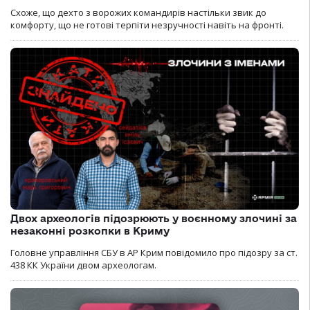
Схоже, що дехто з ворожих командирів настільки звик до
комфорту, що не готові терпіти незручності навіть на фронті.
Двох археологів підозрюють у воєнному злочині за
незаконні розкопки в Криму
Головне управління СБУ в АР Крим повідомило про підозру за ст.
438 КК України двом археологам.