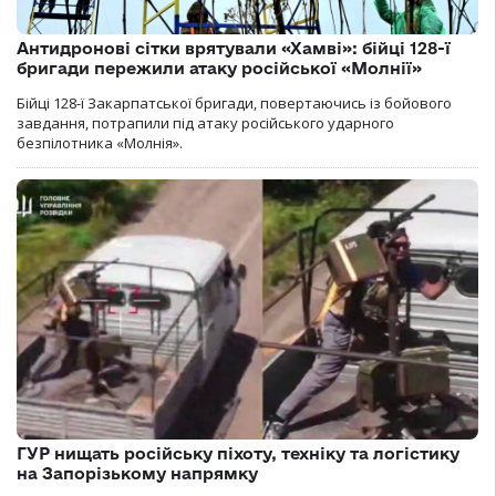
Антидронові сітки врятували «Хамві»: бійці 128-ї
бригади пережили атаку російської «Молнії»
Бійці 128-ї Закарпатської бригади, повертаючись із бойового
завдання, потрапили під атаку російського ударного
безпілотника «Молнія».
ГУР нищать російську піхоту, техніку та логістику
на Запорізькому напрямку