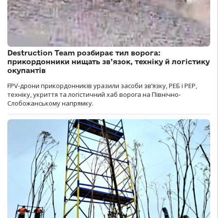
Destruction Team розбирає тил ворога:
прикордонники нищать зв’язок, техніку й логістику
окупантів
FPV-дрони прикордонників уразили засоби зв’язку, РЕБ і РЕР,
техніку, укриття та логістичний хаб ворога на Північно-
Слобожанському напрямку.