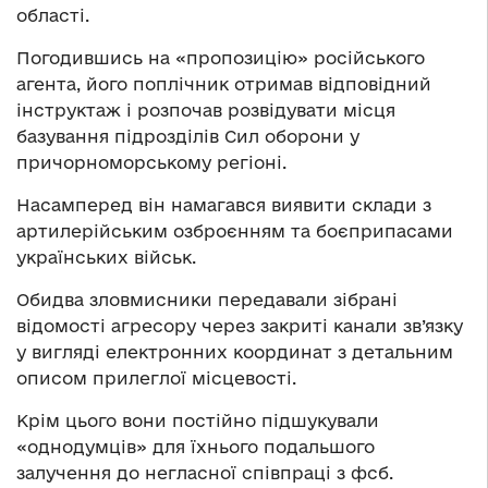
області.
Погодившись на «пропозицію» російського
агента, його поплічник отримав відповідний
інструктаж і розпочав розвідувати місця
базування підрозділів Сил оборони у
причорноморському регіоні.
Насамперед він намагався виявити склади з
артилерійським озброєнням та боєприпасами
українських військ.
Обидва зловмисники передавали зібрані
відомості агресору через закриті канали зв’язку
у вигляді електронних координат з детальним
описом прилеглої місцевості.
Крім цього вони постійно підшукували
«однодумців» для їхнього подальшого
залучення до негласної співпраці з фсб.