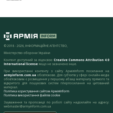
© 2018 - 2026, ІНФОРМАЦІЙНЕ АГЕНТСТВО,
Міністерство оборони України
Контент доступний за ліцензією
Creative Commons Attribution 4.0
International license
якщо не зазначено інше.
При використанні контенту з сайту АрміяInform посилання на
armyinform.com.ua
обов’язкове. Для суб’єктів у сфері онлайн-медіа
обов’язковим є розміщення у першому абзаці матеріалу прямого та
відкритого для пошукових систем гіперпосилання на цитований
матеріал.
Політика користування сайтом АрміяInform
Політика використання файлів cookie
Зауваження та пропозиції по роботі сайту надсилайте на адресу:
webmaster@armyinform.com.ua