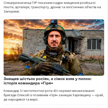
Спецпризначенці ГУР показали кадри знищення російської
піхоти, артилерії, транспорту, дронів та логістичних об’єктів на
Запоріжжі.
Знищив шістьох росіян, а сімох взяв у полон:
історія командира «Гіря»
Командир 3-ї мотопіхотної роти 43-ї окремої механізованої
бригади Олексій із позивним «Гіря» захищає Харківщину — край,
де народився та виріс.