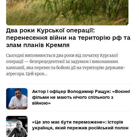
Два роки Курської операції:
перенесення війни на територію рф та
злам планів Кремля
Сьогодні виповнюється два роки від початку Курської
операції — безпрецедентної за задумом і виконанням
кампанії, яка перенесла бойові дії на територію держави-
агресора. Цей крок…
Актор і офіцер Володимир Ращук: «Воєнні
фільми не мають нічого спільного з
війною»
«Це зло має бути переможене»: історія
українця, який пережив російський полон