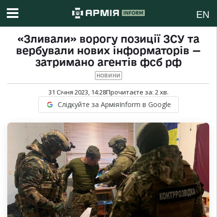
EN
«Зливали» ворогу позиції ЗСУ та
вербували нових інформаторів —
затримано агентів фсб рф
НОВИНИ
31 Січня 2023, 14:28
Прочитаєте за:
2
хв.
Слідкуйте за АрміяInform в Google