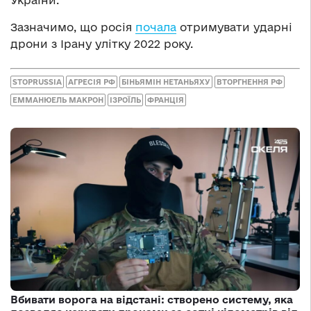
Зазначимо, що росія
почала
отримувати ударні
дрони з Ірану улітку 2022 року.
STOPRUSSIA
АГРЕСІЯ РФ
БІНЬЯМІН НЕТАНЬЯХУ
ВТОРГНЕННЯ РФ
ЕММАНЮЕЛЬ МАКРОН
ІЗРОЇЛЬ
ФРАНЦІЯ
Вбивати ворога на відстані: створено систему, яка