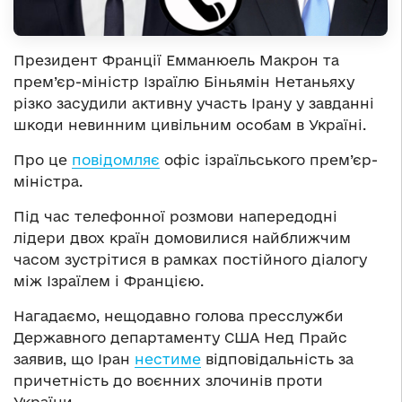
Президент Франції Емманюель Макрон та
прем’єр-міністр Ізраїлю Біньямін Нетаньяху
різко засудили активну участь Ірану у завданні
шкоди невинним цивільним особам в Україні.
Про це
повідомляє
офіс ізраїльського прем’єр-
міністра.
Під час телефонної розмови напередодні
лідери двох країн домовилися найближчим
часом зустрітися в рамках постійного діалогу
між Ізраїлем і Францією.
Нагадаємо, нещодавно голова пресслужби
Державного департаменту США Нед Прайс
заявив, що Іран
нестиме
відповідальність за
причетність до воєнних злочинів проти
України.