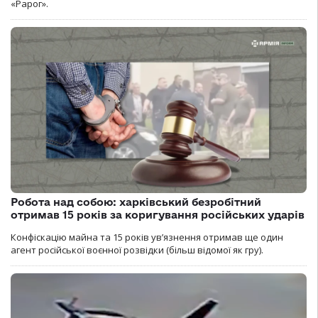
«Рарог».
Робота над собою: харківський безробітний
отримав 15 років за коригування російських ударів
Конфіскацію майна та 15 років увʼязнення отримав ще один
агент російської воєнної розвідки (більш відомої як гру).