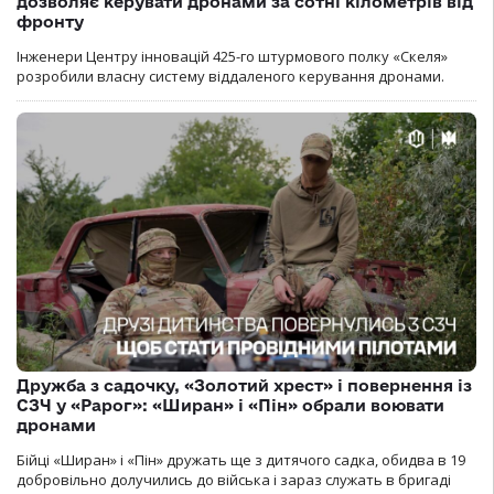
дозволяє керувати дронами за сотні кілометрів від
фронту
Інженери Центру інновацій 425-го штурмового полку «Скеля»
розробили власну систему віддаленого керування дронами.
Дружба з садочку, «Золотий хрест» і повернення із
СЗЧ у «Рарог»: «Ширан» і «Пін» обрали воювати
дронами
Бійці «Ширан» і «Пін» дружать ще з дитячого садка, обидва в 19
добровільно долучились до війська і зараз служать в бригаді