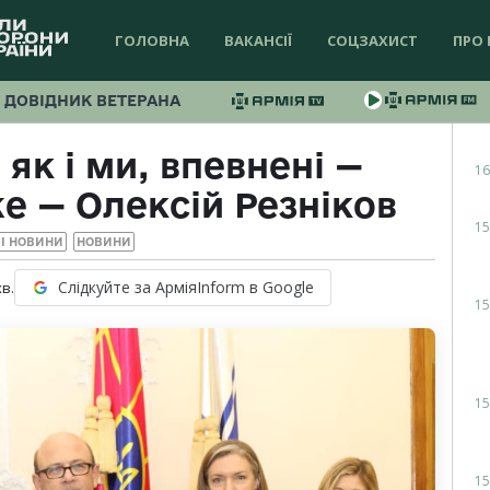
ГОЛОВНА
ВАКАНСІЇ
СОЦЗАХИСТ
ПРО 
ДОВІДНИК ВЕТЕРАНА
як і ми, впевнені —
16
е — Олексій Резніков
15
І НОВИНИ
НОВИНИ
Слідкуйте за АрміяInform в Google
хв.
15
15
15