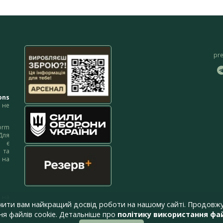
pr
ons
не
orm
Для
м є
 та
 на
 на
чити вам найкращий досвід роботи на нашому сайті. Продовжу
я файлів cookie. Детальніше про
політику використання фай