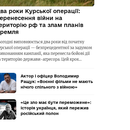
ва роки Курської операції:
еренесення війни на
ериторію рф та злам планів
ремля
ьогодні виповнюється два роки від початку
урської операції — безпрецедентної за задумом
виконанням кампанії, яка перенесла бойові дії
а територію держави-агресора. Цей крок…
Актор і офіцер Володимир
Ращук: «Воєнні фільми не мають
нічого спільного з війною»
«Це зло має бути переможене»:
історія українця, який пережив
російський полон