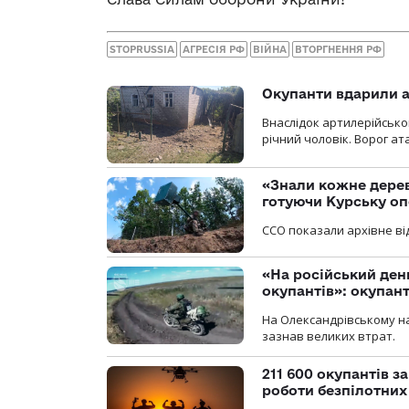
STOPRUSSIA
АГРЕСІЯ РФ
ВІЙНА
ВТОРГНЕННЯ РФ
Окупанти вдарили а
Внаслідок артилерійсько
річний чоловік. Ворог ат
«Знали кожне дерев
готуючи Курську о
ССО показали архівне від
«На російський ден
окупантів»: окупан
На Олександрівському на
зазнав великих втрат.
211 600 окупантів з
роботи безпілотних