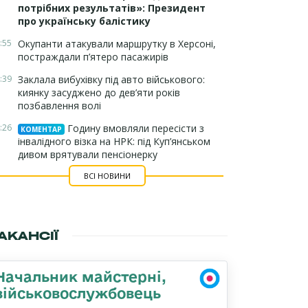
потрібних результатів»: Президент
про українську балістику
:55
Окупанти атакували маршрутку в Херсоні,
постраждали п’ятеро пасажирів
:39
Заклала вибухівку під авто військового:
киянку засуджено до дев’яти років
позбавлення волі
:26
Годину вмовляли пересісти з
КОМЕНТАР
інвалідного візка на НРК: під Куп’янськом
дивом врятували пенсіонерку
ВСІ НОВИНИ
АКАНСІЇ
Начальник майстерні,
військовослужбовець