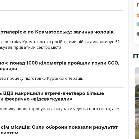
ртилерією по Краматорську: загинув чоловік
го обстрілу Краматорська російськими військами загинув 52-
акував приватний сектор міста.
П
о»: понад 1000 кілометрів пройшли групи ССО,
перацію
ео процесу підготовки Курської операції.
ь ВДВ накришили втричі-вчетверо більше
ти феєрично «відсвяткували»
прямку ворог спробував атакувати у день свого свята, але
а сім місяців: Сили оборони показали результат
 систем