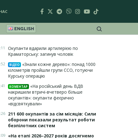
НАС
ENGLISH
:11
Окупанти вдарили артилерією по
Краматорську: загинув чоловік
:52
«Знали кожне дерево»: понад 1000
ВІДЕО
кілометрів пройшли групи ССО, готуючи
Курську операцію
:41
«На російський день ВДВ
КОМЕНТАР
накришили втричі-вчетверо більше
окупантів»: окупанти феєрично
«відсвяткували»
:26
211 600 окупантів за сім місяців: Сили
оборони показали результат роботи
безпілотних систем
:09
«На етапі 2026–2027 років досягнемо