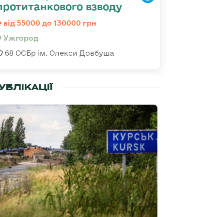
протитанкового взводу
від 55000 до 130000 грн
Ужгород
68 ОЄБр ім. Олекси Довбуша
УБЛІКАЦІЇ