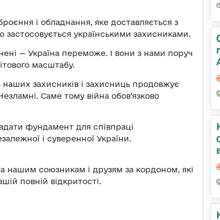
роєння і обладнання, яке доставляється з
но застосовується українськими захисниками.
евнені — Україна переможе. І вони з нами поруч
вітового масштабу.
ь наших захисників і захисниць продовжує
 Незламні. Саме тому війна обов‘язково
ладати фундамент для співпраці
залежної і суверенної України.
ома нашим союзникам і друзям за кордоном, які
ашій повній відкритості.