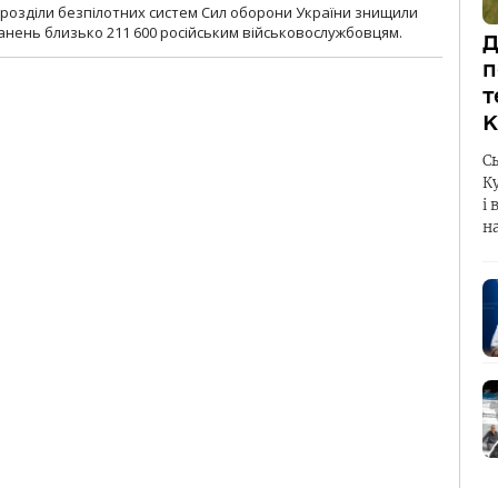
ідрозділи безпілотних систем Сил оборони України знищили
нень близько 211 600 російським військовослужбовцям.
Д
п
т
К
С
К
і 
н