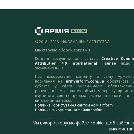
© 2018 - 2026, ІНФОРМАЦІЙНЕ АГЕНТСТВО,
Міністерство оборони України
Контент доступний за ліцензією
Creative Comm
Attribution 4.0 International license
якщо 
зазначено інше.
При використанні контенту з сайту АрміяInf
посилання на
armyinform.com.ua
обов’язкове. 
суб’єктів у сфері онлайн-медіа обов’язкови
розміщення у першому абзаці матеріалу прямого
відкритого для пошукових систем гіперпосилання
цитований матеріал.
Політика користування сайтом АрміяInform
Політика використання файлів cookie
Зауваження та пропозиції по роботі сайту надсилайте
Ми використовуємо файли cookie, щоб забезпе
адресу:
webmaster@armyinform.com.ua
використанн