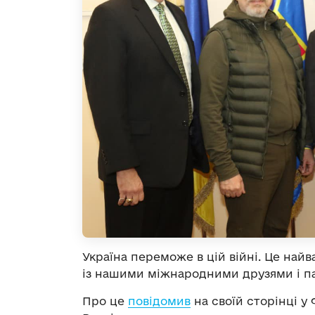
Україна переможе в цій війні. Це найва
із нашими міжнародними друзями і п
Про це
повідомив
на своїй сторінці у