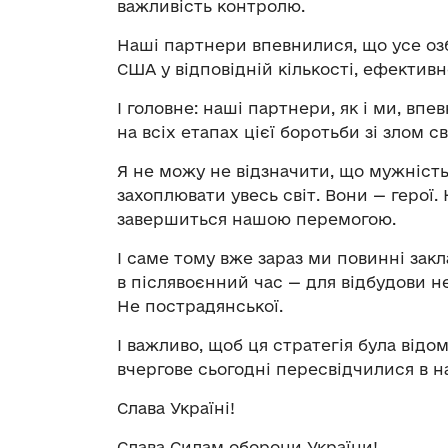
важливість контролю.
Наші партнери впевнилися, що усе озб
США у відповідній кількості, ефектив
І головне: наші партнери, як і ми, вп
на всіх етапах цієї боротьби зі злом с
Я не можу не відзначити, що мужніст
захоплювати увесь світ. Вони — герої.
завершиться нашою перемогою.
І саме тому вже зараз ми повинні зак
в післявоєнний час — для відбудови не
Не пострадянської.
І важливо, щоб ця стратегія була від
вчергове сьогодні пересвідчилися в н
Слава Україні!
Слава Силам оборони України!