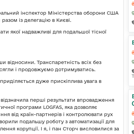
еральний інспектор Міністерства оборони США
 разом із делегацію в Києві.
ати якої надважливі для подальшої тісної
ши відносини. Транспаретність всіх без
осягли і продовжуємо дотримуватись.
 приділяється дуже прискіплива увага в
 відзначила перші результати впровадження
тичної програми LOGFAS, яка дозволяє
ння від країн-партнерів і контролювати рух
ворили подальшу роботу з автоматизації для
ння корупції. І я, і пан Сторч висловилися за