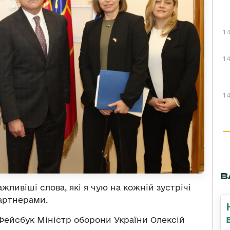
14
14
14
В
жливіші слова, які я чую на кожній зустрічі
артнерами.
 Фейсбук Міністр оборони України Олексій