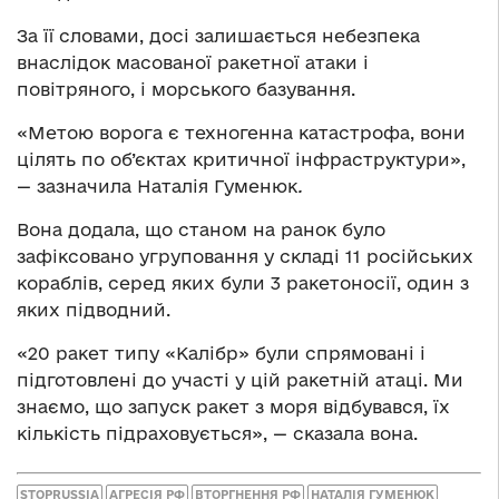
За її словами, досі залишається небезпека
внаслідок масованої ракетної атаки і
повітряного, і морського базування.
«Метою ворога є техногенна катастрофа, вони
цілять по об’єктах критичної інфраструктури»,
— зазначила Наталія Гуменюк
.
Вона додала, що станом на ранок було
зафіксовано угруповання у складі 11 російських
кораблів, серед яких були 3 ракетоносії, один з
яких підводний.
«20 ракет типу «Калібр» були спрямовані і
підготовлені до участі у цій ракетній атаці. Ми
знаємо, що запуск ракет з моря відбувався, їх
кількість підраховується», — сказала вона.
STOPRUSSIA
АГРЕСІЯ РФ
ВТОРГНЕННЯ РФ
НАТАЛІЯ ГУМЕНЮК