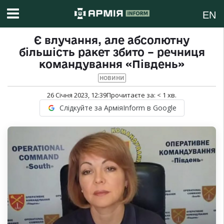
EN
Є влучання, але абсолютну
більшість ракет збито – речниця
командування «Південь»
НОВИНИ
26 Січня 2023, 12:39
Прочитаєте за:
< 1
хв.
Слідкуйте за АрміяInform в Google