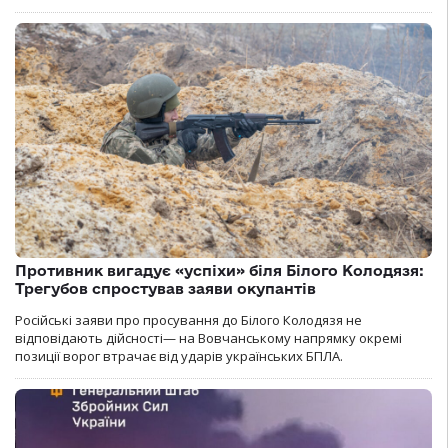
Противник вигадує «успіхи» біля Білого Колодязя:
Трегубов спростував заяви окупантів
Російські заяви про просування до Білого Колодязя не
відповідають дійсності— на Вовчанському напрямку окремі
позиції ворог втрачає від ударів українських БПЛА.