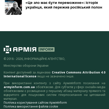
«Це зло має бути переможене»: історія
українця, який пережив російський полон
© 2018 - 2026, ІНФОРМАЦІЙНЕ АГЕНТСТВО,
Міністерство оборони України
Контент доступний за ліцензією
Creative Commons Attribution 4.0
International license
якщо не зазначено інше.
При використанні контенту з сайту АрміяInform посилання на
armyinform.com.ua
обов’язкове. Для суб’єктів у сфері онлайн-медіа
обов’язковим є розміщення у першому абзаці матеріалу прямого та
відкритого для пошукових систем гіперпосилання на цитований
матеріал.
Політика користування сайтом АрміяInform
Політика використання файлів cookie