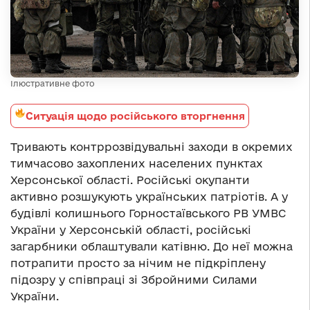
Ілюстративне фото
Ситуація щодо російського вторгнення
Тривають контррозвідувальні заходи в окремих
тимчасово захоплених населених пунктах
Херсонської області. Російські окупанти
активно розшукують українських патріотів. А у
будівлі колишнього Горностаївського РВ УМВС
України у Херсонській області, російські
загарбники облаштували катівню. До неї можна
потрапити просто за нічим не підкріплену
підозру у співпраці зі Збройними Силами
України.