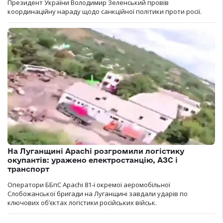
Президент України Володимир Зеленський провів
координаційну нараду щодо санкційної політики проти росії.
На Луганщині Apachi розгромили логістику
окупантів: уражено електростанцію, АЗС і
транспорт
Оператори ББпС Apachi 81-ї окремої аеромобільної
Слобожанської бригади на Луганщині завдали ударів по
ключових об’єктах логістики російських військ.