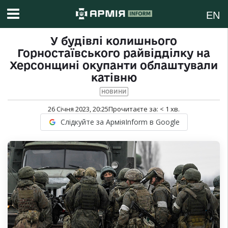
EN
У будівлі колишнього
Горностаївського райвідділку на
Херсонщині окупанти облаштували
катівню
НОВИНИ
26 Січня 2023, 20:25
Прочитаєте за:
< 1
хв.
Слідкуйте за АрміяInform в Google