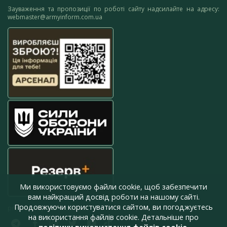
Зауваження та пропозиції по роботі сайту надсилайте на адресу:
webmaster@armyinform.com.ua
Ми використовуємо файли cookie, щоб забезпечити
вам найкращий досвід роботи на нашому сайті.
Продовжуючи користуватися сайтом, ви погоджуєтесь
press@armyinform.com.ua
на використання файлів cookie. Детальніше про