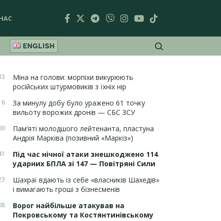
НАС
ENGLISH
33
Міна на голови: морпіхи викурюють
російських штурмовиків з їхніх нір
16
За минулу добу було уражено 61 точку
вильоту ворожих дронів — СБС ЗСУ
00
Пам’яті молодшого лейтенанта, пластуна
Андрія Марківа (позивний «Маркіз»)
41
Під час нічної атаки знешкоджено 114
ударних БПЛА зі 147 — Повітряні Сили
23
Шахраї вдають із себе «власників Шахедів»
і вимагають гроші з бізнесменів
08
Ворог найбільше атакував на
Покровському та Костянтинівському