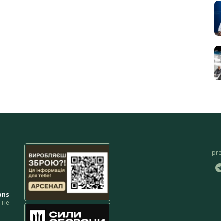
pr
ons
не