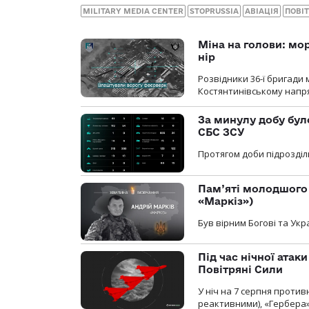
MILITARY MEDIA CENTER
STOPRUSSIA
АВІАЦІЯ
ПОВІТ
Міна на голови: мо
нір
Розвідники 36-ї бригади 
Костянтинівському напря
За минулу добу бул
СБС ЗСУ
Протягом доби підрозділ
Пам’яті молодшого 
«Маркіз»)
Був вірним Богові та Укра
Під час нічної атак
Повітряні Сили
У ніч на 7 серпня против
реактивними), «Гербера»