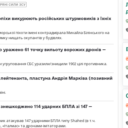
РЯНІ СИЛИ ЗСУ
рпіхи викурюють російських штурмовиків з їхніх
морської піхоти імені контрадмірала Михайла Білінського на
мку нищать окупантів у будівлях.
о уражено 61 точку вильоту ворожих дронів —
и угруповання СБС уразили/знищили 1902 цілі противника.
лейтенанта, пластуна Андрія Марківа (позивний
їні.
и знешкоджено 114 ударних БПЛА зі 147 —
ник атакував 147 ударними БПЛА типу Shahed (в т.ч.
, «Італмас» та дронами-імітаторами.