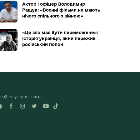
Актор і офіцер Володимир
Ращук: «Воєнні фільми не мають
нічого спільного з війною»
«Це зло має бути переможене»:
історія українця, який пережив
російський полон
ess@armyinform.com.ua