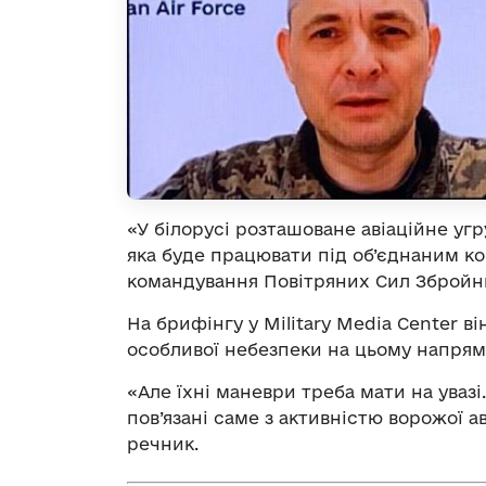
«У білорусі розташоване авіаційне уг
яка буде працювати під об’єднаним к
командування Повітряних Сил Збройни
На брифінгу у Military Media Center в
особливої небезпеки на цьому напрям
«Але їхні маневри треба мати на увазі
пов’язані саме з активністю ворожої ав
речник.