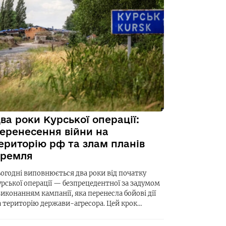
ва роки Курської операції:
еренесення війни на
ериторію рф та злам планів
ремля
ьогодні виповнюється два роки від початку
урської операції — безпрецедентної за задумом
виконанням кампанії, яка перенесла бойові дії
а територію держави-агресора. Цей крок…