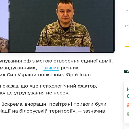
7:
6:
рупування рф з метою створення єдиної армії,
омандуванням», —
заявив
речник
В
х Сил України полковник Юрій Ігнат.
ін сказав, що «це психологічний фактор,
ку це угрупування не несе».
. Зокрема, вчорашні повітряні тривоги були
іації на білоруській території», — зазначив