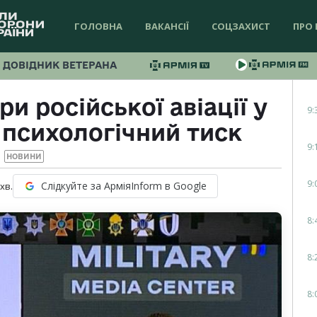
ГОЛОВНА
ВАКАНСІЇ
СОЦЗАХИСТ
ПРО 
ДОВІДНИК ВЕТЕРАНА
и російської авіації у
9:
 психологічний тиск
9:
НОВИНИ
9:
Слідкуйте за АрміяInform в Google
хв.
8:
8:
8: