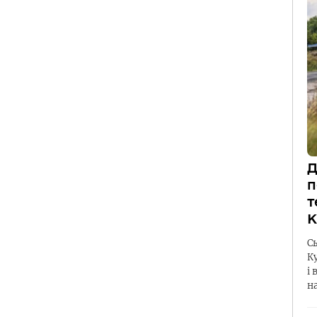
Д
п
т
К
С
К
і 
н