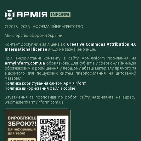
© 2018 - 2026, ІНФОРМАЦІЙНЕ АГЕНТСТВО,
Міністерство оборони України
Контент доступний за ліцензією
Creative Commons Attribution 4.0
International license
якщо не зазначено інше.
При використанні контенту з сайту АрміяInform посилання на
armyinform.com.ua
обов’язкове. Для суб’єктів у сфері онлайн-медіа
обов’язковим є розміщення у першому абзаці матеріалу прямого та
відкритого для пошукових систем гіперпосилання на цитований
матеріал.
Політика користування сайтом АрміяInform
Політика використання файлів cookie
Зауваження та пропозиції по роботі сайту надсилайте на адресу:
webmaster@armyinform.com.ua