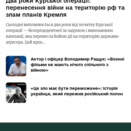
Два роки Курської операції:
перенесення війни на територію рф та
злам планів Кремля
Сьогодні виповнюється два роки від початку Курської
операції — безпрецедентної за задумом і виконанням
кампанії, яка перенесла бойові дії на територію держави-
агресора. Цей крок…
Актор і офіцер Володимир Ращук: «Воєнні
фільми не мають нічого спільного з
війною»
«Це зло має бути переможене»: історія
українця, який пережив російський полон