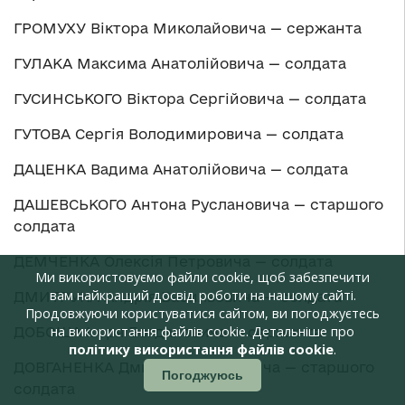
ГРОМУХУ Віктора Миколайовича — сержанта
ГУЛАКА Максима Анатолійовича — солдата
ГУСИНСЬКОГО Віктора Сергійовича — солдата
ГУТОВА Сергія Володимировича — солдата
ДАЦЕНКА Вадима Анатолійовича — солдата
ДАШЕВСЬКОГО Антона Руслановича — старшого
солдата
ДЕМЧЕНКА Олексія Петровича — солдата
Ми використовуємо файли cookie, щоб забезпечити
вам найкращий досвід роботи на нашому сайті.
ДМИТРУКА Андрія Васильовича — солдата
Продовжуючи користуватися сайтом, ви погоджуєтесь
на використання файлів cookie. Детальніше про
ДОБОША Ігоря Богдановича — сержанта
політику використання файлів cookie
.
ДОВГАНЕНКА Дмитра Леонідовича — старшого
Погоджуюсь
солдата