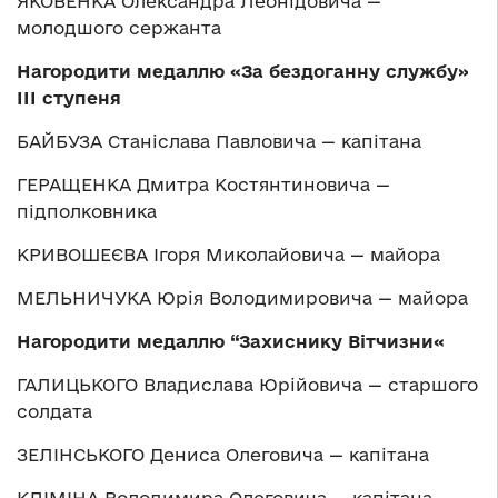
ЯКОВЕНКА Олександра Леонідовича —
молодшого сержанта
Нагородити медаллю «За бездоганну службу»
ІІІ ступеня
БАЙБУЗА Станіслава Павловича — капітана
ГЕРАЩЕНКА Дмитра Костянтиновича —
підполковника
КРИВОШЕЄВА Ігоря Миколайовича — майора
МЕЛЬНИЧУКА Юрія Володимировича — майора
Нагородити медаллю “Захиснику Вітчизни«
ГАЛИЦЬКОГО Владислава Юрійовича — старшого
солдата
ЗЕЛІНСЬКОГО Дениса Олеговича — капітана
КЛІМІНА Володимира Олеговича — капітана