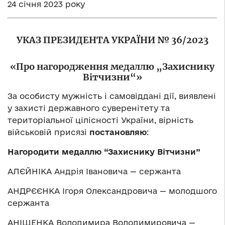
24 січня 2023 року
УКАЗ ПРЕЗИДЕНТА УКРАЇНИ № 36/2023
«Про нагородження медаллю „Захиснику
Вітчизни“»
За особисту мужність і самовіддані дії, виявлені
у захисті державного суверенітету та
територіальної цілісності України, вірність
військовій присязі
постановляю
:
Нагородити медаллю “Захиснику Вітчизни”
АЛЄЙНІКА Андрія Івановича — сержанта
АНДРЄЄНКА Ігоря Олександровича — молодшого
сержанта
АНІЩЕНКА Володимира Володимировича —