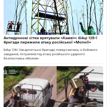
Антидронові сітки врятували «Хамві»: бійці 128-ї
бригади пережили атаку російської «Молнії»
Бійці 128-ї Закарпатської бригади, повертаючись із бойового
завдання, потрапили під атаку російського ударного
безпілотника «Молнія».