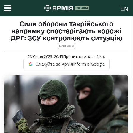
EN
Сили оборони Таврійського
напрямку спостерігають ворожі
ДРГ: ЗСУ контролюють ситуацію
НОВИНИ
23 Січня 2023, 20:15
Прочитаєте за:
< 1
хв.
Слідкуйте за АрміяInform в Google