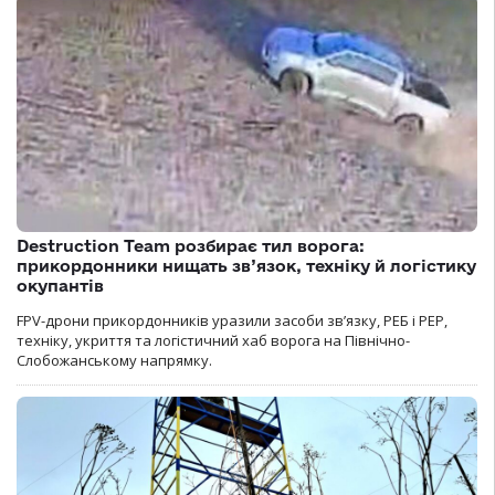
Destruction Team розбирає тил ворога:
прикордонники нищать зв’язок, техніку й логістику
окупантів
FPV-дрони прикордонників уразили засоби зв’язку, РЕБ і РЕР,
техніку, укриття та логістичний хаб ворога на Північно-
Слобожанському напрямку.