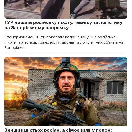
ГУР нищать російську піхоту, техніку та логістику
на Запорізькому напрямку
Спецпризначенці ГУР показали кадри знищення російської
піхоти, артилерії, транспорту, дронів та логістичних об’єктів на
Запоріжжі.
Знищив шістьох росіян, а сімох взяв у полон: