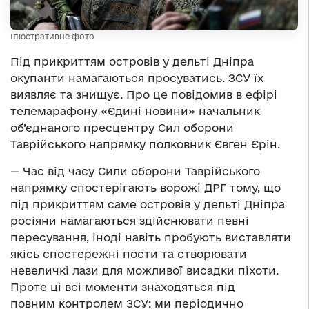
Ілюстративне фото
Під прикриттям островів у дельті Дніпра
окупанти намагаються просуватись. ЗСУ їх
виявляє та знищує. Про це повідомив в ефірі
телемарафону «Єдині новини» начальник
об’єднаного пресцентру Сил оборони
Таврійського напрямку полковник Євген Єрін.
— Час від часу Сили оборони Таврійського
напрямку спостерігають ворожі ДРГ тому, що
під прикриттям саме островів у дельті Дніпра
росіяни намагаються здійснювати певні
пересування, іноді навіть пробують виставляти
якісь спостережні пости та створювати
невеличкі лази для можливої висадки піхоти.
Проте ці всі моменти знаходяться під
повним контролем ЗСУ: ми періодично