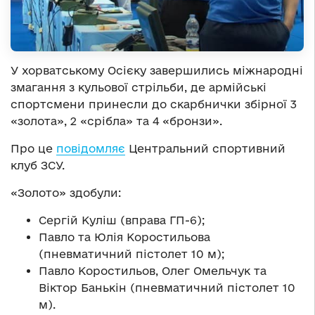
У хорватському Осієку завершились міжнародні
змагання з кульової стрільби, де армійські
спортсмени принесли до скарбнички збірної 3
«золота», 2 «срібла» та 4 «бронзи».
Про це
повідомляє
Центральний спортивний
клуб ЗСУ.
«Золото» здобули:
Сергій Куліш (вправа ГП-6);
Павло та Юлія Коростильова
(пневматичний пістолет 10 м);
Павло Коростильов, Олег Омельчук та
Віктор Банькін (пневматичний пістолет 10
м).