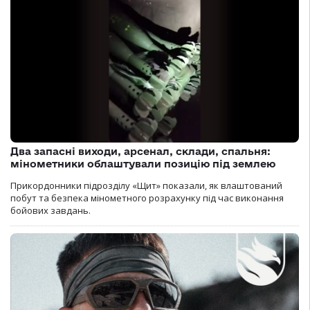
Два запасні виходи, арсенал, склади, спальня:
мінометники облаштували позицію під землею
Прикордонники підрозділу «Щит» показали, як влаштований
побут та безпека мінометного розрахунку під час виконання
бойових завдань.