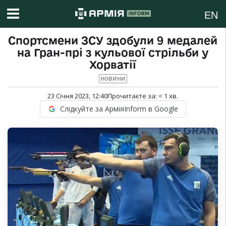
EN
Спортсмени ЗСУ здобули 9 медалей
на Гран-прі з кульової стрільби у
Хорватії
НОВИНИ
23 Січня 2023, 12:40
Прочитаєте за:
< 1
хв.
Слідкуйте за АрміяInform в Google