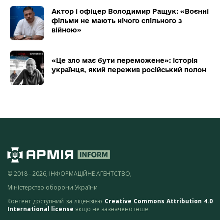
Актор і офіцер Володимир Ращук: «Воєнні
фільми не мають нічого спільного з
війною»
«Це зло має бути переможене»: історія
українця, який пережив російський полон
© 2018 - 2026, ІНФОРМАЦІЙНЕ АГЕНТСТВО,
Міністерство оборони України
Контент доступний за ліцензією
Creative Commons Attribution 4.0
International license
якщо не зазначено інше.