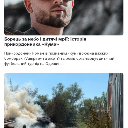
Борець за небо і дитячі мрії: історія
прикордонника «Кума»
Прикордонник Роман із позивним «Кум» воює на важких
бомберах «Vampire» та вже п’ять років організовує дитячий
футбольний турнір на Одещині.