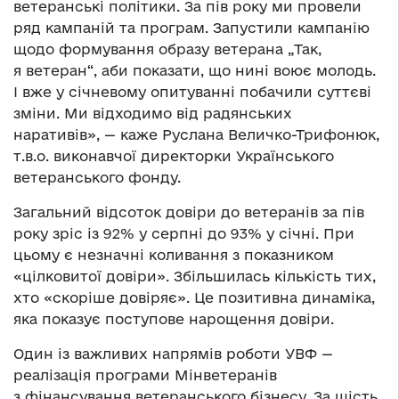
ветеранські політики. За пів року ми провели
ряд кампаній та програм. Запустили кампанію
щодо формування образу ветерана „Так,
я ветеран“, аби показати, що нині воює молодь.
І вже у січневому опитуванні побачили суттєві
зміни. Ми відходимо від радянських
наративів», — каже Руслана Величко-Трифонюк,
т.в.о. виконавчої директорки Українського
ветеранського фонду.
Загальний відсоток довіри до ветеранів за пів
року зріс із 92% у серпні до 93% у січні. При
цьому є незначні коливання з показником
«цілковитої довіри». Збільшилась кількість тих,
хто «скоріше довіряє». Це позитивна динаміка,
яка показує поступове нарощення довіри.
Один із важливих напрямів роботи УВФ —
реалізація програми Мінветеранів
з фінансування ветеранського бізнесу. За шість