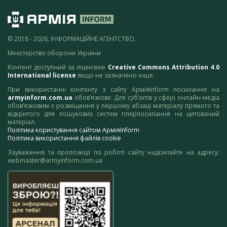
© 2018 - 2026, ІНФОРМАЦІЙНЕ АГЕНТСТВО,
Міністерство оборони України
Контент доступний за ліцензією
Creative Commons Attribution 4.0
International license
якщо не зазначено інше.
При використанні контенту з сайту АрміяInform посилання на
armyinform.com.ua
обов’язкове. Для суб’єктів у сфері онлайн-медіа
обов’язковим є розміщення у першому абзаці матеріалу прямого та
відкритого для пошукових систем гіперпосилання на цитований
матеріал.
Політика користування сайтом АрміяInform
Політика використання файлів cookie
Зауваження та пропозиції по роботі сайту надсилайте на адресу:
webmaster@armyinform.com.ua