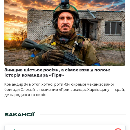
Знищив шістьох росіян, а сімох взяв у полон:
історія командира «Гіря»
Командир 3-ї мотопіхотної роти 43-ї окремої механізованої
бригади Олексій із позивним «Гіря» захищає Харківщину — край,
де народився та виріс.
ВАКАНСІЇ