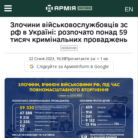
EN
Злочини військовослужбовців зс
рф в Україні: розпочато понад 59
тисяч кримінальних проваджень
НОВИНИ
22 Січня 2023, 16:38
Прочитаєте за:
< 1
хв.
Слідкуйте за АрміяInform в Google