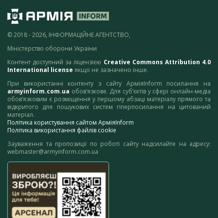
© 2018 - 2026, ІНФОРМАЦІЙНЕ АГЕНТСТВО,
Міністерство оборони України
Контент доступний за ліцензією
Creative Commons Attribution 4.0
International license
якщо не зазначено інше.
При використанні контенту з сайту АрміяInform посилання на
armyinform.com.ua
обов’язкове. Для суб’єктів у сфері онлайн-медіа
обов’язковим є розміщення у першому абзаці матеріалу прямого та
відкритого для пошукових систем гіперпосилання на цитований
матеріал.
Політика користування сайтом АрміяInform
Політика використання файлів cookie
Зауваження та пропозиції по роботі сайту надсилайте на адресу:
webmaster@armyinform.com.ua