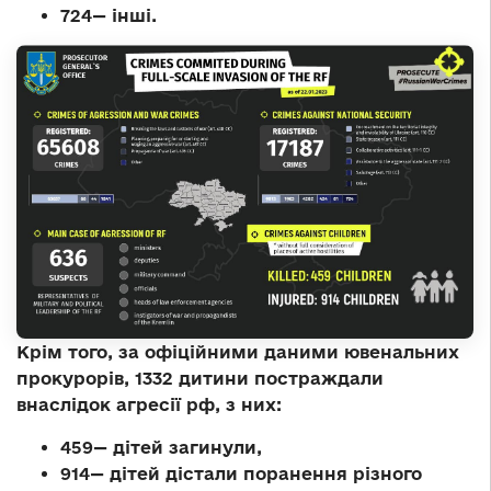
724— інші.
Крім того, за офіційними даними ювенальних
прокурорів, 1332 дитини постраждали
внаслідок агресії рф, з них:
459— дітей загинули,
914— дітей дістали поранення різного