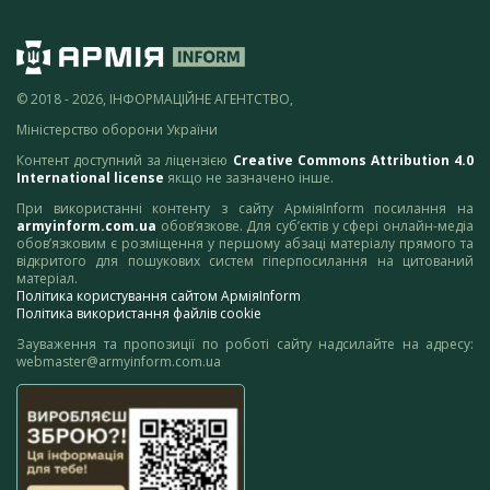
© 2018 - 2026, ІНФОРМАЦІЙНЕ АГЕНТСТВО,
Міністерство оборони України
Контент доступний за ліцензією
Creative Commons Attribution 4.0
International license
якщо не зазначено інше.
При використанні контенту з сайту АрміяInform посилання на
armyinform.com.ua
обов’язкове. Для суб’єктів у сфері онлайн-медіа
обов’язковим є розміщення у першому абзаці матеріалу прямого та
відкритого для пошукових систем гіперпосилання на цитований
матеріал.
Політика користування сайтом АрміяInform
Політика використання файлів cookie
Зауваження та пропозиції по роботі сайту надсилайте на адресу:
webmaster@armyinform.com.ua