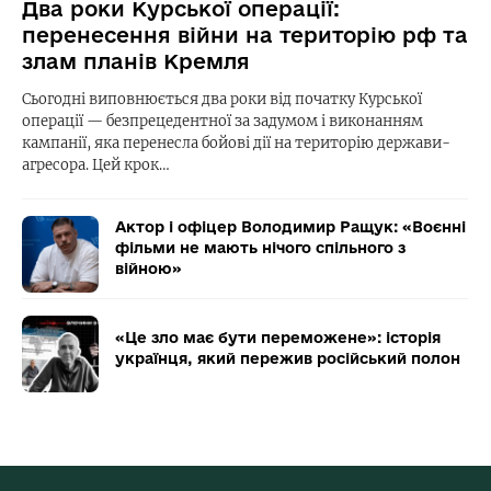
Два роки Курської операції:
перенесення війни на територію рф та
злам планів Кремля
Сьогодні виповнюється два роки від початку Курської
операції — безпрецедентної за задумом і виконанням
кампанії, яка перенесла бойові дії на територію держави-
агресора. Цей крок…
Актор і офіцер Володимир Ращук: «Воєнні
фільми не мають нічого спільного з
війною»
«Це зло має бути переможене»: історія
українця, який пережив російський полон