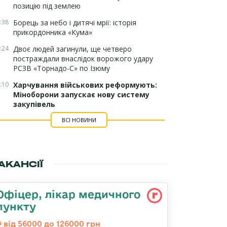
позицію під землею
:38
Борець за небо і дитячі мрії: історія
прикордонника «Кума»
:24
Двоє людей загинули, ще четверо
постраждали внаслідок ворожого удару
РСЗВ «Торнадо-С» по Ізюму
:10
Харчування військових реформують:
Міноборони запускає нову систему
закупівель
ВСІ НОВИНИ
АКАНСІЇ
Офіцер, лікар медичного
пункту
від 56000 до 126000 грн