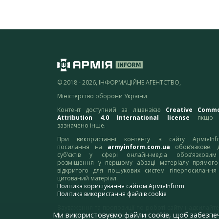
© 2018 - 2026, ІНФОРМАЦІЙНЕ АГЕНТСТВО,
Міністерство оборони України
Контент доступний за ліцензією
Creative Comm
Attribution 4.0 International license
якщо 
зазначено інше.
При використанні контенту з сайту АрміяInf
посилання на
armyinform.com.ua
обов’язкове. 
суб’єктів у сфері онлайн-медіа обов’язкови
розміщення у першому абзаці матеріалу прямого
відкритого для пошукових систем гіперпосилання
цитований матеріал.
Політика користування сайтом АрміяInform
Політика використання файлів cookie
Зауваження та пропозиції по роботі сайту надсилайте
Ми використовуємо файли cookie, щоб забезпе
адресу:
webmaster@armyinform.com.ua