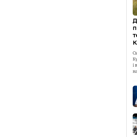
Д
п
т
К
С
К
і 
н