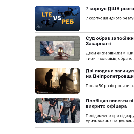
7 корпус ДШВ розго
7 корпус швидкого реагу
Суд обрав запобіжн
Закарпатті
Двом екскерівникам ТЦК 
тисячі чоловіків, обрано
Дві людини загинул
на Дніпропетровщи
Понад 50 разів росіяни 
Пообіцяв вивезти ві
викрито офіцера
Повідомлено про підозр
призначення Національної 