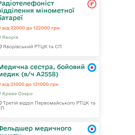
Радіотелефоніст
відділення мінометної
батареї
від 22000 до 122000 грн
Яворів
Яворівський РТЦК та СП
Медична сестра, бойовий
медик (в/ч А2558)
від 21000 до 121000 грн
Криве Озеро
Третій відділ Первомайського РТЦК та
СП
Фельдшер медичного