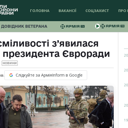
ГОЛОВНА
ВАКАНСІЇ
СОЦЗАХИСТ
ПРО 
ДОВІДНИК ВЕТЕРАНА
сміливості з’явилася
м президента Євроради
20
НОВИНИ
20
Слідкуйте за АрміяInform в Google
хв.
20
20
19