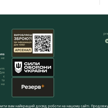
pr
ons
не
orm
Для
м є
 та
 на
 на
чити вам найкращий досвід роботи на нашому сайті. Продовжу