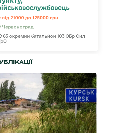
пункту,
військовослужбовець
від 21000 до 125000 грн
Червоноград
63 окремий батальйон 103 ОБр Сил
ТрО
УБЛІКАЦІЇ