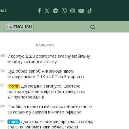
НАС
ENGLISH
07.08.2026
:49
7 корпус ДШВ розгортає власну мобільну
мережу сотового зв’язку
:38
Суд обрав запобіжні заходи двом
екскерівникам ТЦК та СП на Закарпатті
:21
Дві людини загинуло, шестеро
ФОТО
постраждали внаслідок обстрілів рф на
Дніпропетровщині
:09
Пообіцяв вивезти військовозобов’язаного
за кордон: у Харкові викрито офіцера
:51
Два запасні виходи, арсенал, склади,
ВІДЕО
спальня: мінометники облаштували