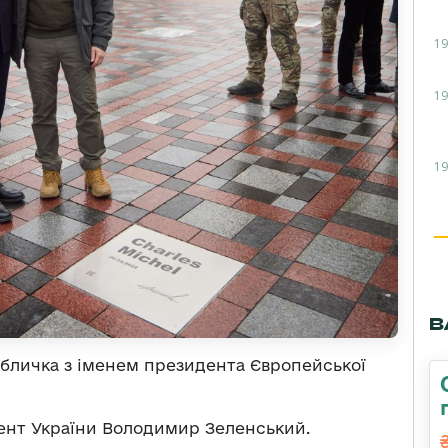
19
19
19
В
табличка з іменем президента Європейської
нт України Володимир Зеленський.