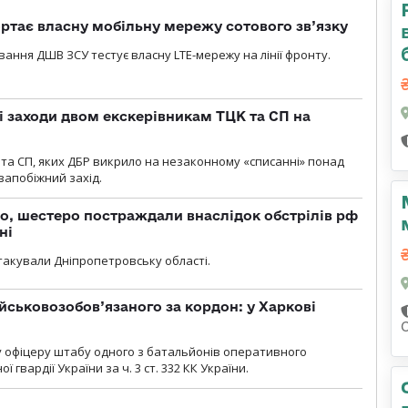
ртає власну мобільну мережу сотового зв’язку
вання ДШВ ЗСУ тестує власну LTE-мережу на лінії фронту.
і заходи двом екскерівникам ТЦК та СП на
та СП, яких ДБР викрило на незаконному «списанні» понад
 запобіжний захід.
о, шестеро постраждали внаслідок обстрілів рф
ні
атакували Дніпропетровську області.
йськовозобов’язаного за кордон: у Харкові
у офіцеру штабу одного з батальйонів оперативного
гвардії України за ч. 3 ст. 332 КК України.