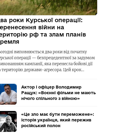
ва роки Курської операції:
еренесення війни на
ериторію рф та злам планів
ремля
ьогодні виповнюється два роки від початку
урської операції — безпрецедентної за задумом
виконанням кампанії, яка перенесла бойові дії
а територію держави-агресора. Цей крок…
Актор і офіцер Володимир
Ращук: «Воєнні фільми не мають
нічого спільного з війною»
«Це зло має бути переможене»:
історія українця, який пережив
російський полон