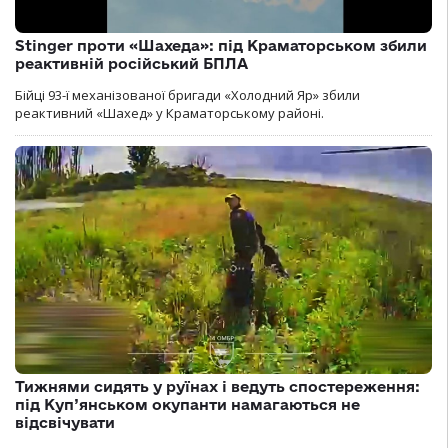
Stinger проти «Шахеда»: під Краматорськом збили
реактивній російський БПЛА
Бійці 93-ї механізованої бригади «Холодний Яр» збили
реактивний «Шахед» у Краматорському районі.
Тижнями сидять у руїнах і ведуть спостереження:
під Куп’янськом окупанти намагаються не
відсвічувати