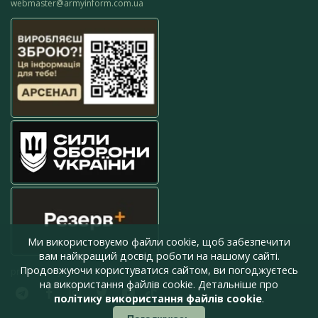
webmaster@armyinform.com.ua
Ми використовуємо файли cookie, щоб забезпечити
вам найкращий досвід роботи на нашому сайті.
Продовжуючи користуватися сайтом, ви погоджуєтесь
press@armyinform.com.ua
на використання файлів cookie. Детальніше про
політику використання файлів cookie
.