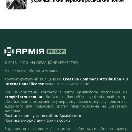
українця, який пережив російський полон
© 2018 - 2026, ІНФОРМАЦІЙНЕ АГЕНТСТВО,
Міністерство оборони України
Контент доступний за ліцензією
Creative Commons Attribution 4.0
International license
якщо не зазначено інше.
При використанні контенту з сайту АрміяInform посилання на
armyinform.com.ua
обов’язкове. Для суб’єктів у сфері онлайн-медіа
обов’язковим є розміщення у першому абзаці матеріалу прямого та
відкритого для пошукових систем гіперпосилання на цитований
матеріал.
Політика користування сайтом АрміяInform
Політика використання файлів cookie
Зауваження та пропозиції по роботі сайту надсилайте на адресу: