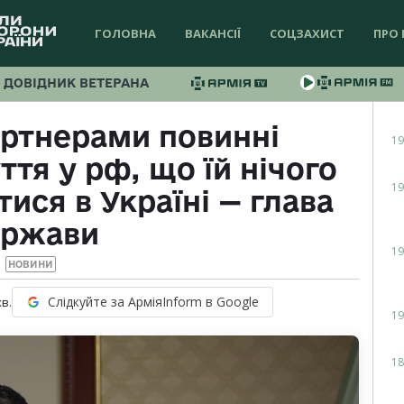
ГОЛОВНА
ВАКАНСІЇ
СОЦЗАХИСТ
ПРО 
ДОВІДНИК ВЕТЕРАНА
артнерами повинні
19
тя у рф, що їй нічого
19
ися в Україні — глава
ержави
19
НОВИНИ
Слідкуйте за АрміяInform в Google
хв.
19
18