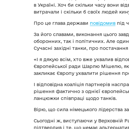
в Україні. Хоч би скільки часу вони ві
витрачали і скільки б своїх людей ки
Про це глава держави
повідомив
під ч
За його славами, виконання цього завд
оборонних, так і політичних. Але один
Сучасні західні танки, про постачанн
«І я дякую всім, хто вже ухвалив відп
Європейської ради Шарлю Мішелю, який
закликає Європу ухвалити рішення пр
І відповідна коаліція партнерів наспр
рішення фактично з однієї європейсько
ланцюжки співпраці щодо танків.
Вірю, що сила німецького лідерства 
Сьогодні ж, виступаючи у Верховній Р
підтвердив і те, що немає альтернати