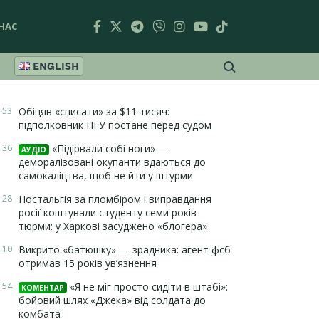
НАС
ENGLISH
:53
Обіцяв «списати» за $11 тисяч:
підполковник НГУ постане перед судом
:36
«Підірвали собі ноги» —
АУДІО
деморалізовані окупанти вдаються до
самокаліцтва, щоб не йти у штурми
:28
Ностальгія за пломбіром і виправдання
росії коштували студенту семи років
тюрми: у Харкові засуджено «блогера»
:10
Викрито «батюшку» — зрадника: агент фсб
отримав 15 років ув’язнення
:54
«Я не міг просто сидіти в штабі»:
КОМЕНТАР
бойовий шлях «Джека» від солдата до
комбата