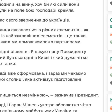
дводили на війну. Хоч би які сили вони
нули на поле бою господарі кремля.
ас свого звернення до українців.
ання складається з різних елементів – як
 із найважливіших елементів – це танки.
я яких ми домовляємося з партнерами.
овідні рішення. Я дякую пану Президенту
 був сьогодні в Києві і який дуже чітко
о танки.
авді вже сформована, і зараз ми чекаємо
ї столиці, яке активізує підготовлені
залишиться незмінною», — зазначив Президент.
аді, Шарль Мішель укотре абсолютно чітко
в спільному майбутньому України та