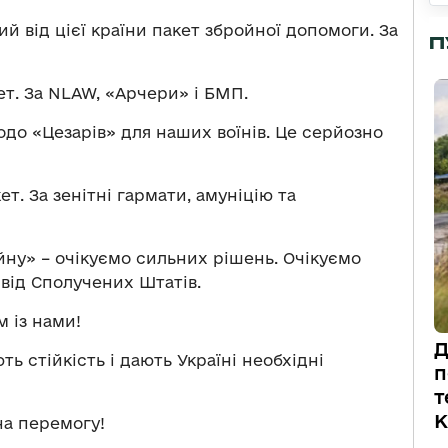
ий від цієї країни пакет збройної допомоги. За
П
ет. За NLAW, «Арчери» і БМП.
одо «Цезарів» для наших воїнів. Це серйозно
т. За зенітні гармати, амуніцію та
йну» – очікуємо сильних рішень. Очікуємо
від Сполучених Штатів.
м із нами!
Д
ть стійкість і дають Україні необхідні
п
т
К
на перемогу!