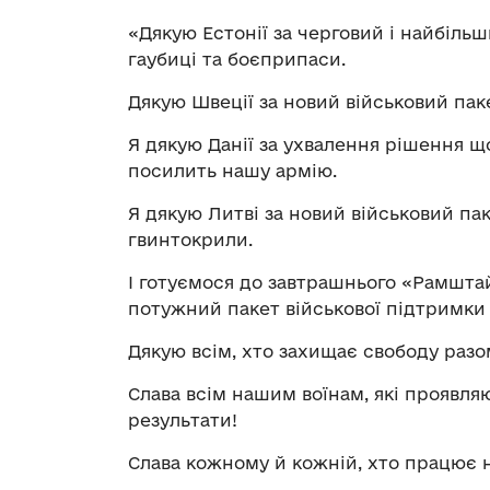
«Дякую Естонії за черговий і найбільш
гаубиці та боєприпаси.
Дякую Швеції за новий військовий пак
Я дякую Данії за ухвалення рішення щ
посилить нашу армію.
Я дякую Литві за новий військовий паке
гвинтокрили.
І готуємося до завтрашнього «Рамшта
потужний пакет військової підтримки 
Дякую всім, хто захищає свободу разо
Слава всім нашим воїнам, які проявляю
результати!
Слава кожному й кожній, хто працює 