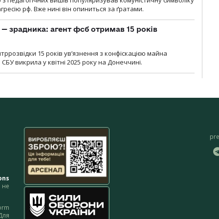
о з педагогічних вишів популяризував комуністичну символіку
ресію рф. Вже нині він опиниться за ґратами.
— зрадника: агент фсб отримав 15 років
ррозвідки 15 років увʼязнення з конфіскацією майна
 СБУ викрила у квітні 2025 року на Донеччині.
pr
ons
не
orm
Для