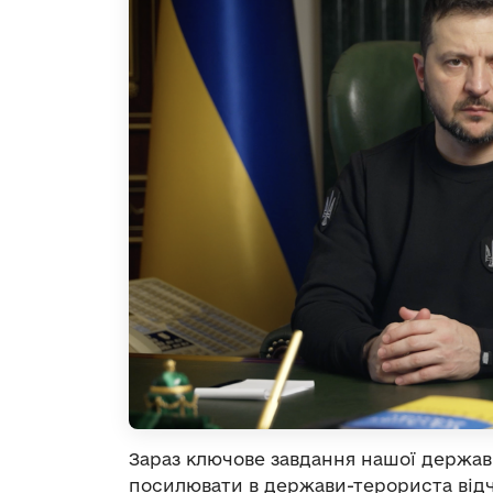
Зараз ключове завдання нашої держави
посилювати в держави-терориста відчу