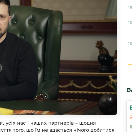
18
18
18
В
, усіх нас і наших партнерів – щодня
ття того, що їм не вдасться нічого добитися