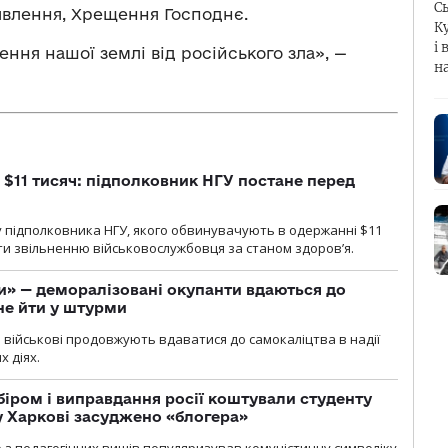
С
гоявлення, Хрещення Господнє.
К
і 
ння нашої землі від російського зла», —
н
 $11 тисяч: підполковник НГУ постане перед
 підполковника НГУ, якого обвинувачують в одержанні $11
яти звільненню військовослужбовця за станом здоров’я.
ги» — деморалізовані окупанти вдаються до
не йти у штурми
і військові продовжують вдаватися до самокаліцтва в надії
х діях.
біром і виправдання росії коштували студенту
у Харкові засуджено «блогера»