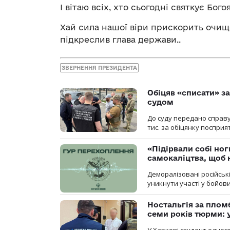
І вітаю всіх, хто сьогодні святкує Бо
Хай сила нашої віри прискорить очище
підкреслив глава держави..
ЗВЕРНЕННЯ ПРЕЗИДЕНТА
Обіцяв «списати» за
судом
До суду передано справу
тис. за обіцянку поспри
«Підірвали собі но
самокаліцтва, щоб 
Деморалізовані російськ
уникнути участі у бойови
Ностальгія за плом
семи років тюрми: 