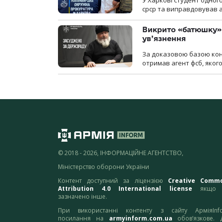
У Харкові студент одног
срср та виправдовував аг
Викрито «батюшку» 
ув’язнення
За доказовою базою конт
отримав агент фсб, якого
© 2018 - 2026, ІНФОРМАЦІЙНЕ АГЕНТСТВО,
Міністерство оборони України
Контент доступний за ліцензією
Creative Comm
Attribution 4.0 International license
якщо 
зазначено інше.
При використанні контенту з сайту АрміяInf
посилання на
armyinform.com.ua
обов’язкове. 