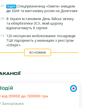
:37
Спецпризначенці «Омеги» знищили
ВІДЕО
дві ББМ та вантажівку росіян на Донеччині
:26
В Україні встановили День Військ зв’язку
та кібербезпеки ЗСУ, який щороку
відзначатимуть 8 серпня
:14
120 неіснуючих мобілізованих: посадовців
ТЦК підозрюють у махінаціях з реєстром
«Оберіг»
ВСІ НОВИНИ
АКАНСІЇ
Водій
від 20000 до 120000 грн
Запоріжжя