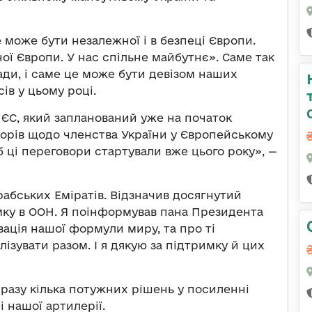
е може бути незалежної і в безпеці Європи.
ної Європи. У нас спільне майбутнє». Саме так
ади, і саме це може бути девізом наших
ів у цьому році.
 ЄС, який запланований уже на початок
ворів щодо членства України у Європейському
б ці переговори стартували вже цього року», —
абських Еміратів. Відзначив досягнутий
имку в ООН. Я поінформував пана Президента
ізація нашої формули миру, та про ті
зувати разом. І я дякую за підтримку й цих
разу кілька потужних рішень у посиленні
 нашої артилерії.