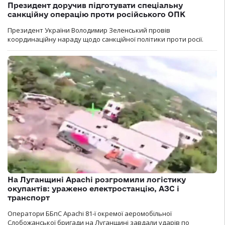
Президент доручив підготувати спеціальну
санкційну операцію проти російського ОПК
Президент України Володимир Зеленський провів
координаційну нараду щодо санкційної політики проти росії.
На Луганщині Apachi розгромили логістику
окупантів: уражено електростанцію, АЗС і
транспорт
Оператори ББпС Apachi 81-ї окремої аеромобільної
Слобожанської бригади на Луганщині завдали ударів по