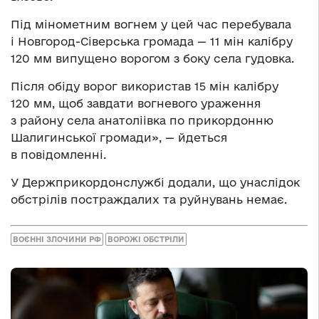
Під мінометним вогнем у цей час перебувала
і Новгород-Сіверська громада — 11 мін калібру
120 мм випущено ворогом з боку села гудовка.
Після обіду ворог використав 15 мін калібру
120 мм, щоб завдати вогневого ураження
з району села анатоліівка по прикордонню
Шалигинської громади», — йдеться
в повідомленні.
У Держприкордонслужбі додали, що унаслідок
обстрілів постраждалих та руйнувань немає.
ВОЄННІ ЗЛОЧИНИ РФ
ВОРОЖІ ОБСТРІЛИ