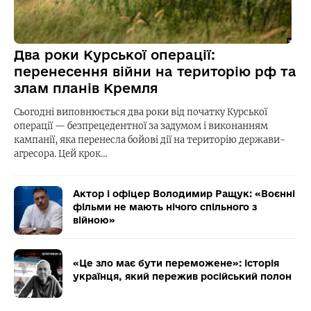
Два роки Курської операції:
перенесення війни на територію рф та
злам планів Кремля
Сьогодні виповнюється два роки від початку Курської
операції — безпрецедентної за задумом і виконанням
кампанії, яка перенесла бойові дії на територію держави-
агресора. Цей крок…
Актор і офіцер Володимир Ращук: «Воєнні
фільми не мають нічого спільного з
війною»
«Це зло має бути переможене»: історія
українця, який пережив російський полон