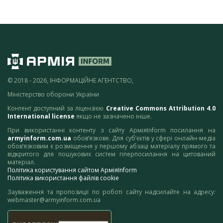
© 2018 - 2026, ІНФОРМАЦІЙНЕ АГЕНТСТВО,
Міністерство оборони України
Контент доступний за ліцензією
Creative Commons Attribution 4.0
International license
якщо не зазначено інше.
При використанні контенту з сайту АрміяInform посилання на
armyinform.com.ua
обов’язкове. Для суб’єктів у сфері онлайн-медіа
обов’язковим є розміщення у першому абзаці матеріалу прямого та
відкритого для пошукових систем гіперпосилання на цитований
матеріал.
Політика користування сайтом АрміяInform
Політика використання файлів cookie
Зауваження та пропозиції по роботі сайту надсилайте на адресу:
webmaster@armyinform.com.ua