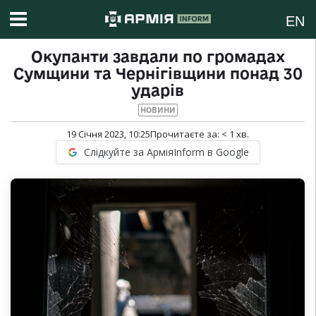
EN
Окупанти завдали по громадах
Сумщини та Чернігівщини понад 30
ударів
НОВИНИ
19 Січня 2023, 10:25
Прочитаєте за:
< 1
хв.
Слідкуйте за АрміяInform в Google