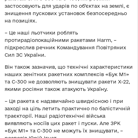
застосовують для ударів по об’єктах на землі, є
знищення пускових установок безпосередньо
на позиціях.
– Це наші льотчики роблять
протирадіолокаційними ракетами Harm, –
підкреслив речник Командування Повітряних
Сил ЗС України.
Він також зазначив, що технічні характеристики
наших зенітних ракетних комплексів «Бук М1»
та С-300 не дозволяють знищувати ракети Х-22,
якими росіяни також атакують Україну.
– Ця ракета є надзвичайно швидкісною і при
заході на ціль летить практично по балістичній
траєкторії. Наші радіотехнічні війська
виявляють носіїв цих ракет і пуски. Але ЗРК
«Бук М1» та С-300 не можуть їх знищувати, –