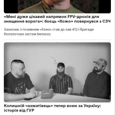
«Мені дуже цікавий напрямок FPV-дронів для
знищення ворога»: боєць «Хожо» повернувся з СЗЧ
Захисник з позивним «Хожо» став до лав 412-ї бригади
безпілотних систем Nemesis.
Колишній «ахматівець» тепер воює за Україну:
історія від ГУР