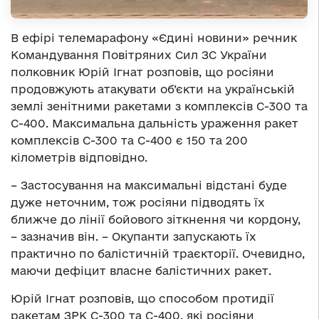
В ефірі телемарафону «Єдині новини» речник
Командування Повітряних Сил ЗС України
полковник Юрій Ігнат розповів, що росіяни
продовжують атакувати об’єкти на українській
землі зенітними ракетами з комплексів С-300 та
С-400. Максимальна дальність ураження ракет
комплексів С-300 та С-400 є 150 та 200
кілометрів відповідно.
– Застосування на максимальні відстані буде
дуже неточним, тож росіяни підводять їх
ближче до лінії бойового зіткнення чи кордону,
– зазначив він. – Окупанти запускають їх
практично по балістичній траєкторії. Очевидно,
маючи дефіцит власне балістичних ракет.
Юрій Ігнат розповів, що способом протидії
ракетам ЗРК С-300 та С-400, які росіяни