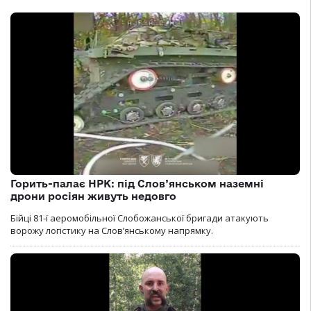
Горить-палає НРК: під Слов’янськом наземні
дрони росіян живуть недовго
Бійці 81-ї аеромобільної Слобожанської бригади атакують
ворожу логістику на Словʼянському напрямку.