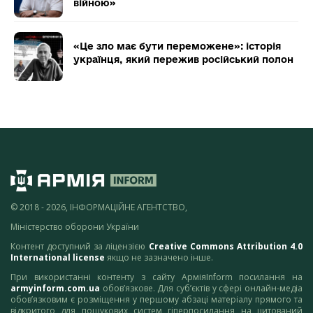
війною»
«Це зло має бути переможене»: історія
українця, який пережив російський полон
© 2018 - 2026, ІНФОРМАЦІЙНЕ АГЕНТСТВО,
Міністерство оборони України
Контент доступний за ліцензією
Creative Commons Attribution 4.0
International license
якщо не зазначено інше.
При використанні контенту з сайту АрміяInform посилання на
armyinform.com.ua
обов’язкове. Для суб’єктів у сфері онлайн-медіа
обов’язковим є розміщення у першому абзаці матеріалу прямого та
відкритого для пошукових систем гіперпосилання на цитований