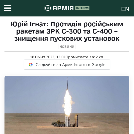
EN
Юрій Ігнат: Протидія російським
ракетам ЗРК С-300 та С-400 –
знищення пускових установок
НОВИНИ
18 Січня 2023, 13:01
Прочитаєте за:
2
хв.
Слідкуйте за АрміяInform в Google