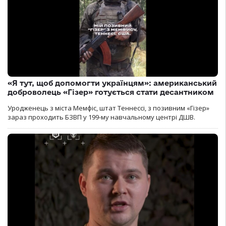
«Я тут, щоб допомогти українцям»: американський
доброволець «Гізер» готується стати десантником
Уродженець з міста Мемфіс, штат Теннессі, з позивним «Гізер»
зараз проходить БЗВП у 199-му навчальному центрі ДШВ.