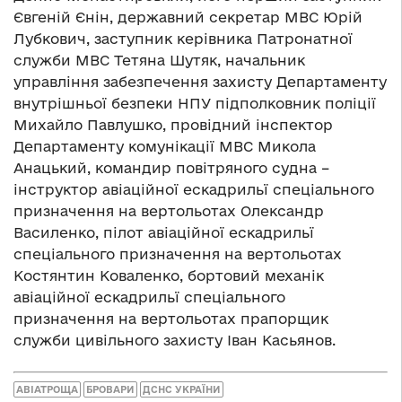
Євгеній Єнін, державний секретар МВС Юрій
Лубкович, заступник керівника Патронатної
служби МВС Тетяна Шутяк, начальник
управління забезпечення захисту Департаменту
внутрішньої безпеки НПУ підполковник поліції
Михайло Павлушко, провідний інспектор
Департаменту комунікації МВС Микола
Анацький, командир повітряного судна –
інструктор авіаційної ескадрильї спеціального
призначення на вертольотах Олександр
Василенко, пілот авіаційної ескадрильї
спеціального призначення на вертольотах
Костянтин Коваленко, бортовий механік
авіаційної ескадрильї спеціального
призначення на вертольотах прапорщик
служби цивільного захисту Іван Касьянов.
АВІАТРОЩА
БРОВАРИ
ДСНС УКРАЇНИ