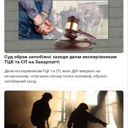
Суд обрав запобіжні заходи двом екскерівникам
ТЦК та СП на Закарпатті
Двом екскерівникам ТЦК та СП, яких ДБР викрило на
незаконному «списанні» понад тисячі чоловіків, обрано
запобіжний захід.