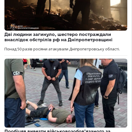
Дві людини загинуло, шестеро постраждали
внаслідок обстрілів рф на Дніпропетровщині
Понад 50 разів росіяни атакували Дніпропетровську області.
Пообіцяв вивезти військовозобов’язаного за