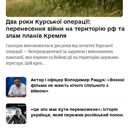
Два роки Курської операції:
перенесення війни на територію рф та
злам планів Кремля
Сьогодні виповнюється два роки від початку Курської
операції — безпрецедентної за задумом і виконанням
кампанії, яка перенесла бойові дії на територію держави-
агресора. Цей крок…
Актор і офіцер Володимир Ращук: «Воєнні
фільми не мають нічого спільного з
війною»
«Це зло має бути переможене»: історія
українця, який пережив російський полон