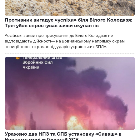
Противник вигадує «успіхи» біля Білого Колодязя:
Трегубов спростував заяви окупантів
Російські заяви про просування до Білого Колодязя не
відповідають дійсності— на Вовчанському напрямку окремі
позиції ворог втрачає від ударів українських БПЛА.
Уражено два НПЗ та СПБ установку «Сиваш» в
Чорному морі — Генштаб ЗСУ