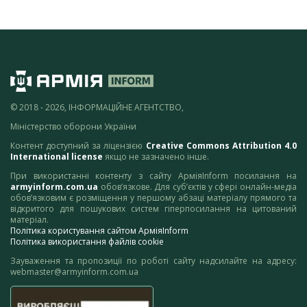
© 2018 - 2026, ІНФОРМАЦІЙНЕ АГЕНТСТВО,
Міністерство оборони України
Контент доступний за ліцензією
Creative Commons Attribution 4.0
International license
якщо не зазначено інше.
При використанні контенту з сайту АрміяInform посилання на
armyinform.com.ua
обов’язкове. Для суб’єктів у сфері онлайн-медіа
обов’язковим є розміщення у першому абзаці матеріалу прямого та
відкритого для пошукових систем гіперпосилання на цитований
матеріал.
Політика користування сайтом АрміяInform
Політика використання файлів cookie
Зауваження та пропозиції по роботі сайту надсилайте на адресу:
webmaster@armyinform.com.ua