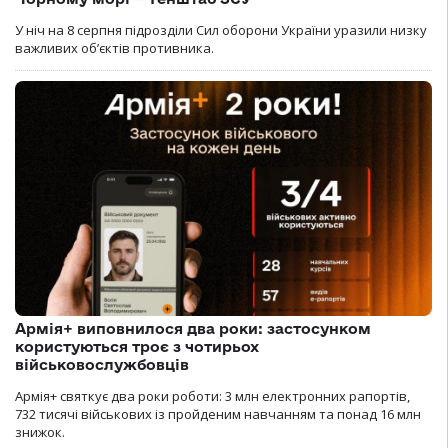
У ніч на 8 серпня підрозділи Сил оборони України уразили низку
важливих об’єктів противника.
Армія+ виповнилося два роки: застосунком
користуються троє з чотирьох
військовослужбовців
Армія+ святкує два роки роботи: 3 млн електронних рапортів,
732 тисячі військових із пройденим навчанням та понад 16 млн
знижок.