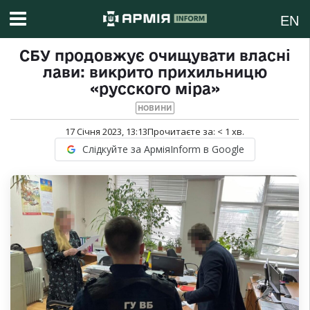
EN
СБУ продовжує очищувати власні
лави: викрито прихильницю
«русского міра»
НОВИНИ
17 Січня 2023, 13:13
Прочитаєте за:
< 1
хв.
Слідкуйте за АрміяInform в Google