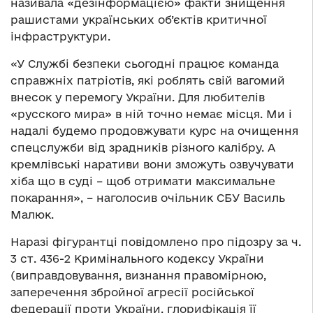
називала «дезінформацією» факти знищення
рашистами українських об’єктів критичної
інфраструктури.
«У Службі безпеки сьогодні працює команда
справжніх патріотів, які роблять свій вагомий
внесок у перемогу України. Для любителів
«русского мира» в ній точно немає місця. Ми і
надалі будемо продовжувати курс на очищення
спецслужби від зрадників різного калібру. А
кремлівські наративи вони зможуть озвучувати
хіба що в суді – щоб отримати максимальне
покарання», – наголосив очільник СБУ Василь
Малюк.
Наразі фігурантці повідомлено про підозру за ч.
3 ст. 436-2 Кримінального кодексу України
(виправдовування, визнання правомірною,
заперечення збройної агресії російської
федерації проти України, глорифікація її